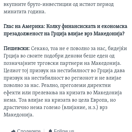
вкупните бруто-инвестиции од истиот период
минатата година.
Глас на Америка:
Колку финансиската и економска
презадолженост на Грција влијае врз Македонија?
Пешевски:
Секако, тоа не е поволно за нас, бидејќи
Грција во своите подобри денови беше еден од
позначајните трговски партнери на Македонија.
Целиот тој призвук на нестабилност во Грција дава
призвук на нестабилност во регионот и не влијае
поволно за нас. Реално, преголеми директни
ефекти или прелевања на кризата во Македонија
нема. Тоа влијае на кризата во цела Европа, но
драстично нема големо (влијание, н.з.) врз
Македонија.
Споделете
Follow us