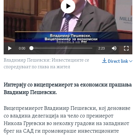
ИНТЕРВЈУА
No media source currently available
Јазици
0:00
2:23
Владимир Пешевски: Инвестициите се
Direct link
споредуваат по глава на жител
Интервју со вицепремиерот за економски прашања
Владимир Пешевски.
Вицепремиерот Владимир Пешевски, кој деновиве
со владина делегација на чело со премиерот
Никола Груевски во неколку градови на западниот
брег на САД ги промовираше инвестиционите