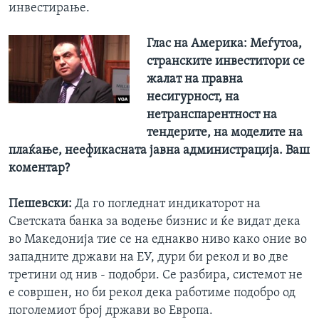
инвестирање.
Глас на Америка:
Меѓутоа,
странските инвеститори се
жалат на правна
несигурност, на
нетранспарентност на
тендерите, на моделите на
плаќање, неефикасната јавна администрација. Ваш
коментар?
Пешевски:
Да го погледнат индикаторот на
Светската банка за водење бизнис и ќе видат дека
во Македонија тие се на еднакво ниво како оние во
западните држави на ЕУ, дури би рекол и во две
третини од нив - подобри. Се разбира, системот не
е совршен, но би рекол дека работиме подобро од
поголемиот број држави во Европа.