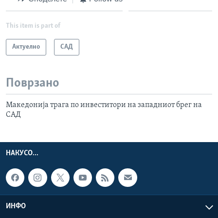
This item is part of
Актуелно
САД
Поврзано
Македонија трага по инвеститори на западниот брег на
САД
НАКУСО...
ИНФО