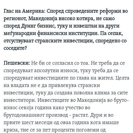
Глас на Америка: Според спроведените реформи во
регионот, Македонија високо котира, не само
според Дуинг бизнис, туку и извештаи на други
меѓународни финансиски институции. Па сепак,
отсуствуваат странските инвестиции, споредено со
соседите?
Пешевски:
Не би се согласил со тоа. Не треба да се
споредуваат апсолутни износи, туку треба да се
споредуваат инвестициите по глава на жител. Целта
на владата не е да привлекува странски
инвестиции, туку да создава поволна клима за сите
инвеститори. Инвестиците во Македонија во бруто-
износ секоја година како учество во
брутодомашниот производ - растат. Дури и во
првите шест месеци од оваа година кога имаше
криза, тие се за пет проценти поголеми од