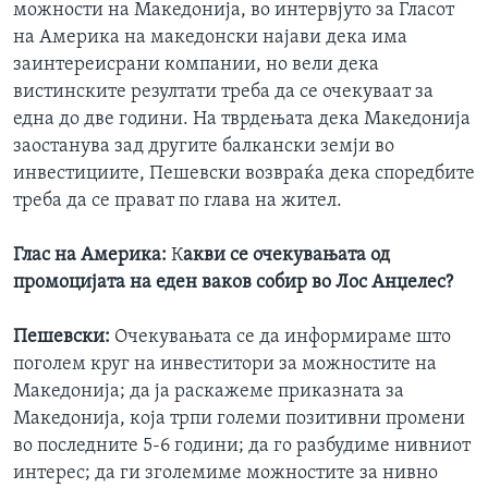
можности на Македонија, во интервјуто за Гласот
на Америка на македонски најави дека има
заинтереисрани компании, но вели дека
вистинските резултати треба да се очекуваат за
една до две години. На тврдењата дека Македонија
заостанува зад другите балкански земји во
инвестициите, Пешевски возвраќа дека споредбите
треба да се прават по глава на жител.
Глас на Америка:
К
акви се очекувањата од
промоцијата на еден ваков собир во Лос Анџелес?
Пешевски:
Очекувањата се да информираме што
поголем круг на инвеститори за можностите на
Македонија; да ја раскажеме приказната за
Македонија, која трпи големи позитивни промени
во последните 5-6 години; да го разбудиме нивниот
интерес; да ги зголемиме можностите за нивно