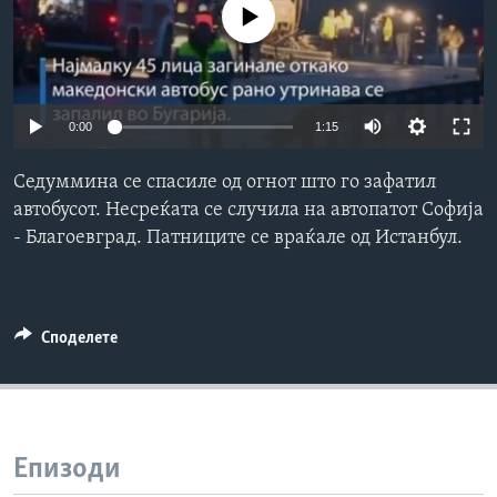
No media source currently available
ИНТЕРВЈУА
Јазици
0:00
1:15
Седуммина се спасиле од огнот што го зафатил
автобусот. Несреќата се случила на автопатот Софија
- Благоевград. Патниците се враќале од Истанбул.
Споделете
Епизоди