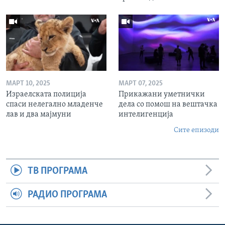
МАРТ 10, 2025
МАРТ 07, 2025
Израелската полиција
Прикажани уметнички
спаси нелегално младенче
дела со помош на вештачка
лав и два мајмуни
интелигенција
Сите епизоди
ТВ ПРОГРАМА
РАДИО ПРОГРАМА