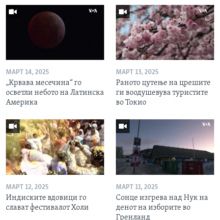
МАРТ 14, 2025
МАРТ 13, 2025
„Крвава месечина“ го
Раното цутење на црешите
осветли небото на Латинска
ги воодушевува туристите
Америка
во Токио
МАРТ 12, 2025
МАРТ 11, 2025
Индиските вдовици го
Сонце изгрева над Нук на
слават фестивалот Холи
денот на изборите во
Гренланд