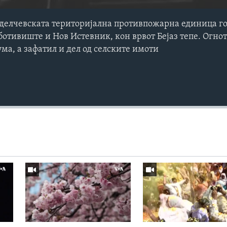
делчевската територијална противпожарна единица г
ботивиште и Нов Истевник, кон врвот Бејаз тепе. Огн
ма, а зафатил и дел од селските имоти