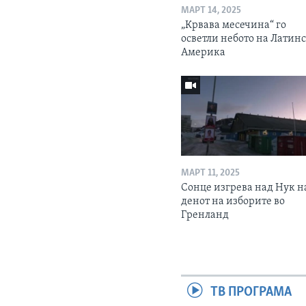
МАРТ 14, 2025
„Крвава месечина“ го
осветли небото на Латин
Америка
МАРТ 11, 2025
Сонце изгрева над Нук н
денот на изборите во
Гренланд
ТВ ПРОГРАМА