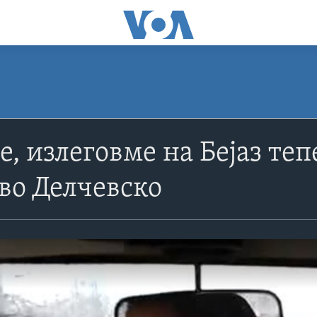
, излеговме на Бејаз теп
во Делчевско