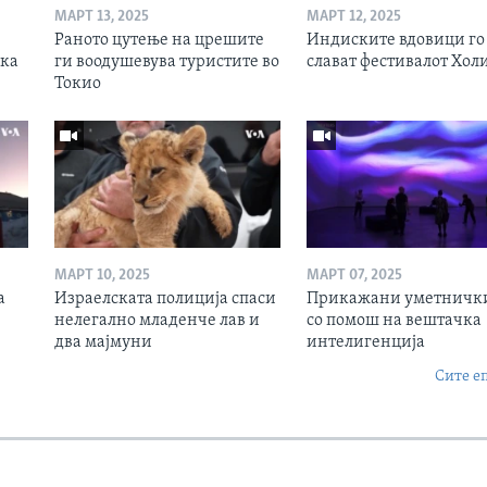
МАРТ 13, 2025
МАРТ 12, 2025
Раното цутење на црешите
Индиските вдовици го
ска
ги воодушевува туристите во
слават фестивалот Хол
Токио
МАРТ 10, 2025
МАРТ 07, 2025
а
Израелската полиција спаси
Прикажани уметнички
нелегално младенче лав и
со помош на вештачка
два мајмуни
интелигенција
Сите е