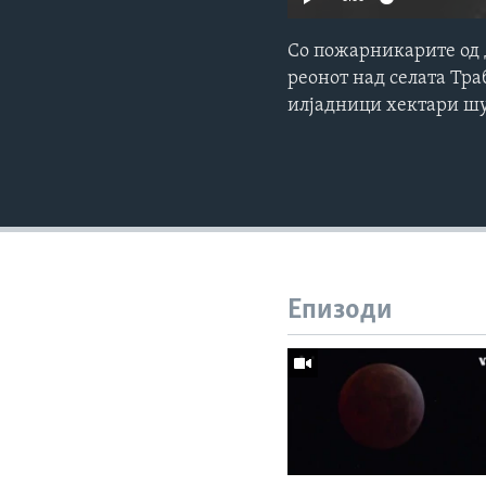
Со пожарникарите од 
реонот над селата Тра
илјадници хектари шу
Епизоди