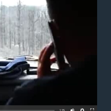
able
1:25