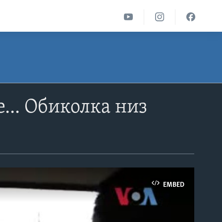
е... Обиколка низ
EMBED