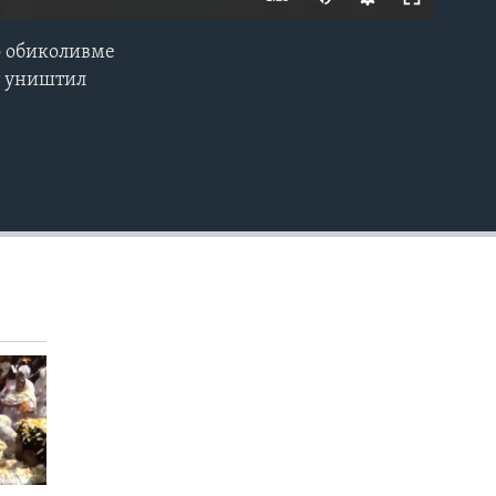
о обиколивме
EMBED
от уништил