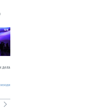
и
 дела
пизоди