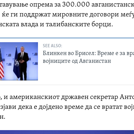
ставување опрема за 300.000 авганистанс
и ќе ги поддржат мировните договори меѓ
нската влада и талибанските борци.
SEE ALSO:
Блинкен во Брисел: Време е за в
војниците од Авганистан
, и американскиот државен секретар Ант
јави дека е дојдено време да се вратат во
н.