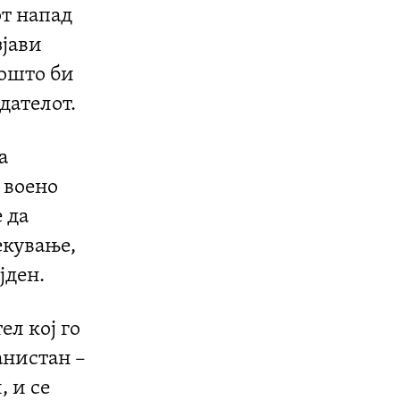
т напад
зјави
зошто би
дателот.
а
 воено
 да
екување,
јден.
ел кој го
анистан –
, и се