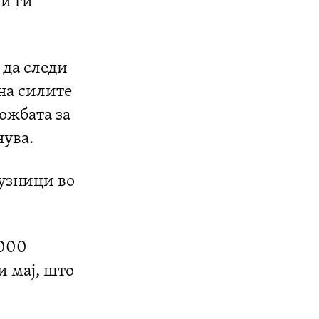
ои ги
 да следи
на силите
ложбата за
нува.
јузници во
3000
и мај, што