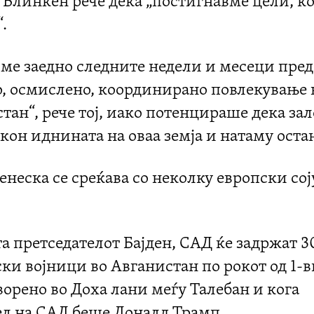
 Блинкен рече дека „постигнавме цели, к
.
име заедно следните недели и месеци пред
о, осмислено, координирано повлекување 
тан“, рече тој, иако потенцираше дека за
он иднината на оваа земја и натаму оста
неска се среќава со неколку европски со
та претседателот Бајден, САД ќе задржат 
и војници во Авганистан по рокот од 1-в
орено во Доха лани меѓу Талебан и кога
ел на САД беше Доналд Трамп.