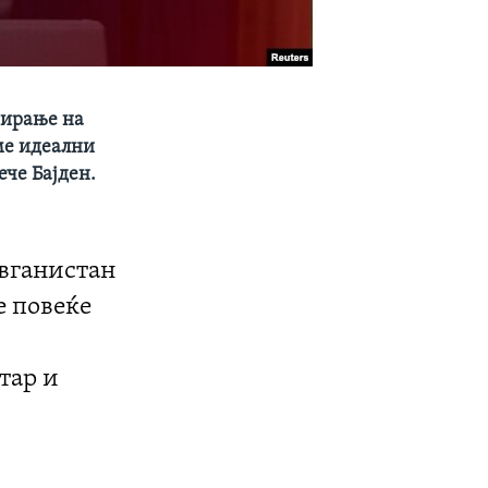
гирање на
ме идеални
ече Бајден.
Авганистан
е повеќе
тар и