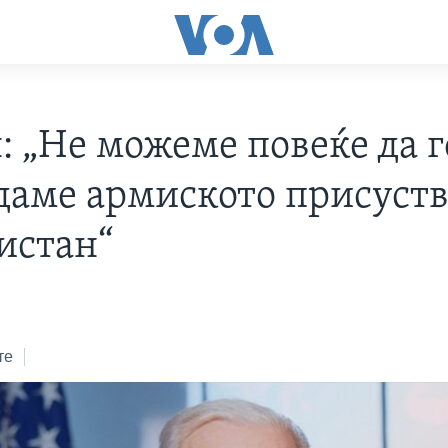
: „Не можеме повеќе да г
даме армиското присуств
истан“
те