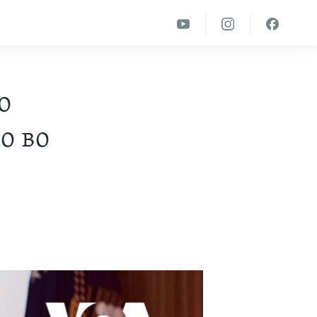
о
о во