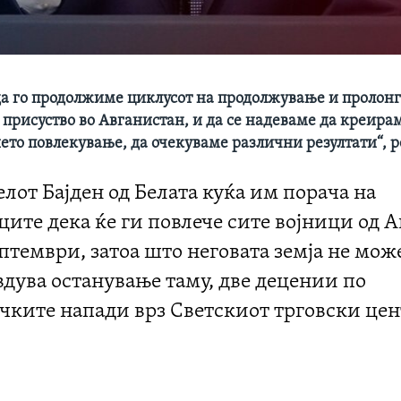
а го продолжиме циклусот на продолжување и пролон
 присуство во Авганистан, и да се надеваме да креира
ето повлекување, да очекуваме различни резултати“, р
лот Бајден од Белата куќа им порача на
ите дека ќе ги повлече сите војници од 
ептември, затоа што неговата земја не мож
вдува останување таму, две децении по
чките напади врз Светскиот трговски цен