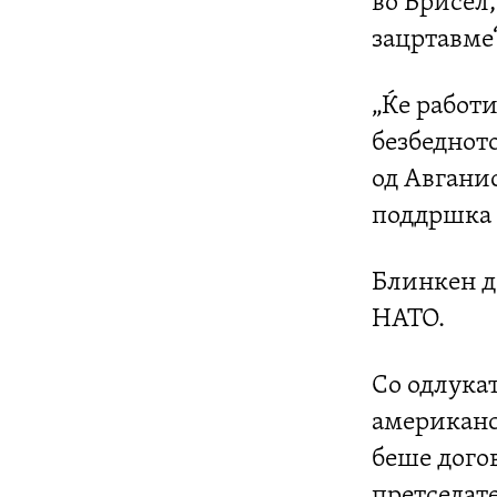
во Брисел,
зацртавме“
„Ќе работ
безбеднот
од Авганис
поддршка к
Блинкен де
НАТО.
Со одлука
американск
беше догов
претседат