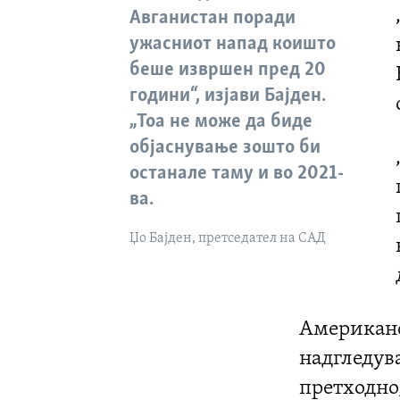
Авганистан поради
ужасниот напад коишто
беше извршен пред 20
години“, изјави Бајден.
„Тоа не може да биде
објаснување зошто би
останале таму и во 2021-
ва.
Џо Бајден, претседател на САД
Американск
надгледув
претходно,