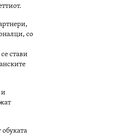
еттиот.
артнери,
оналци, со
 се стави
канските
 и
ржат
т обуката