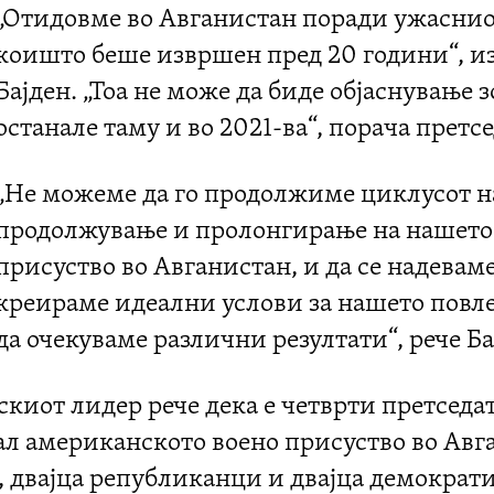
„Отидовме во Авганистан поради ужаснио
коишто беше извршен пред 20 години“, и
Бајден. „Тоа не може да биде објаснување 
останале таму и во 2021-ва“, порача претсе
„Не можеме да го продолжиме циклусот н
продолжување и пролонгирање на нашето
присуство во Авганистан, и да се надеваме
креираме идеални услови за нашето повл
да очекуваме различни резултати“, рече Ба
иот лидер рече дека е четврти претседат
ал американското воено присуство во Авг
 двајца републиканци и двајца демократи