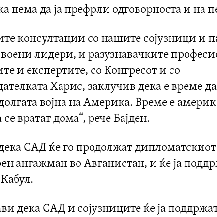
а нема да ја префрли одговорноста и на п
ите консултации со нашите сојузници и п
 воени лидери, и разузнавачките професи
е и експертите, со Конгресот и со
ателката Харис, заклучив дека е време да
јдолгата војна на Америка. Време е амери
 се вратат дома“, рече Бајден.
и дека САД ќе го продолжат дипломатскиот
ен ангажман во Авганистан, и ќе ја подд
 Кабул.
ави дека САД и сојузниците ќе ја поддржа