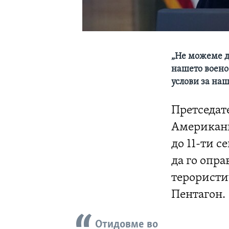
„Не можеме д
нашето воено
услови за наш
Претседате
Американц
до 11-ти с
да го опра
терористи
Пентагон.
Отидовме во