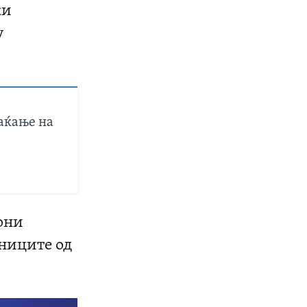
ки
у
раќање на
они
јниците од