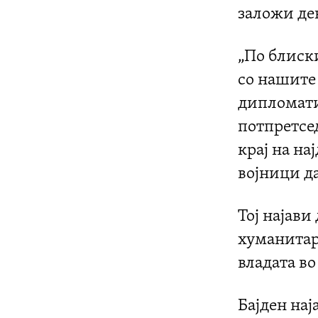
заложи дек
„По блиск
со нашите
дипломатит
потпретсед
крај на на
војници да
Тој најав
хуманитар
владата во
Бајден нај