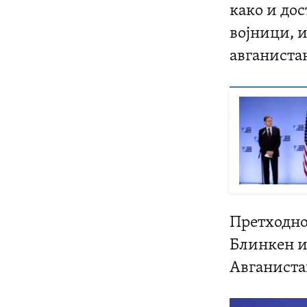
како и до
војници, 
авганиста
Претходно
Блинкен из
Авганиста