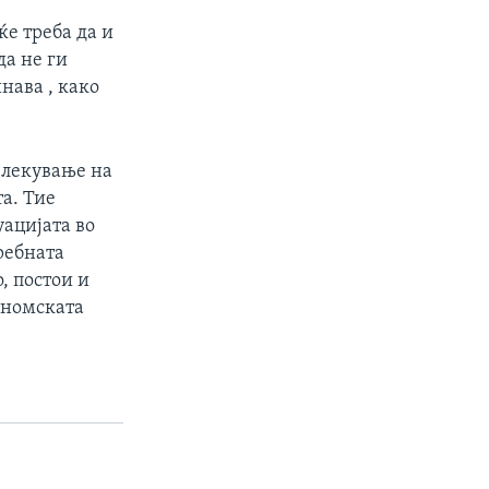
ќе треба да и
да не ги
нава , како
влекување на
а. Тие
уацијата во
ребната
, постои и
ономската