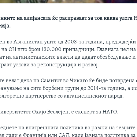
нките на алијансата ќе расправаат за тоа каква улога 
емја.
н во Авганистан уште од 2003-та година, предводејќи
 на ОН што брои 130.000 припадници. Главната цел на 
т на авганистанските власти да дадат обезбедување и 
ираат услови за реконструкција и развој.
е велат дека на Самитот во Чикаго ќе биде потврдена 
анување на сите борбени трупи до 2014-та година, а 
олгорочно партнерство со авганистанскиот народ.
иверзитетот Охајо Веслејен, е експерт за НАТО.
леднете на внатрешната политика во рамки на земјите
ед дали е Франција или САД, каде јавната поддршка за 