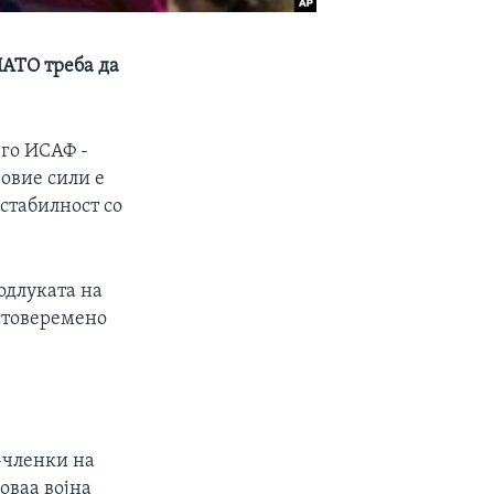
НАТО треба да
 го ИСАФ -
овие сили е
стабилност со
одлуката на
истоверемено
-членки на
оваа војна