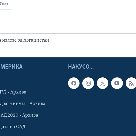
Свет
а излезе од Авганистан
 АМЕРИКА
НАКУСО...
TV) - Архива
Д во минута - Архива
САД 2020 - Архива
дата на САД