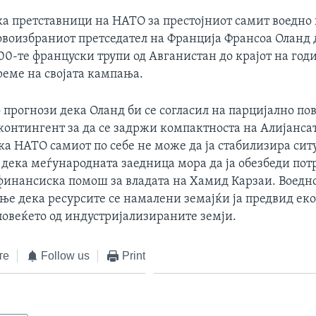
ка претставници на НАТО за престојниот самит воедно 
овоизбраниот претседател на Франција Франсоа Оланд 
00-те француски трупи од Авганистан до крајот на годи
реме на својата кампања.
 прогнози дека Оланд би се согласил на парцијално по
контингент за да се задржи компактноста на Алијансат
ка НАТО самиот по себе не може да ја стабилизира сит
 дека меѓународната заедница мора да ја обезбеди пот
финансиска помош за владата на Хамид Карзаи. Воедно
ње дека ресурсите се намалени земајќи ја предвид ек
повеќето од индустријализираните земји.
те
Follow us
Print