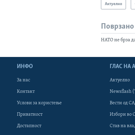
Актуелно
Поврзано
НАТО не брза д
ИНФО
ГЛАС НА
За нас
Актуелно
Контакт
Newsflash (
Learning English
Услови за користење
Вести од СА
Приватност
Избори во 
НАКУСО...
Достапност
Став на вла