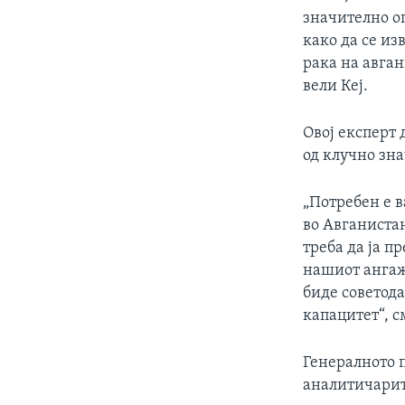
значително оп
како да се из
рака на авган
вели Кеј.
Овој експерт 
од клучно зн
„Потребен е в
во Авганиста
треба да ја п
нашиот ангаж
биде советод
капацитет“, с
Генералното п
аналитичарит