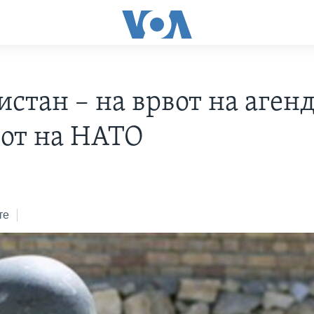
стан – на врвот на агенд
от на НАТО
те