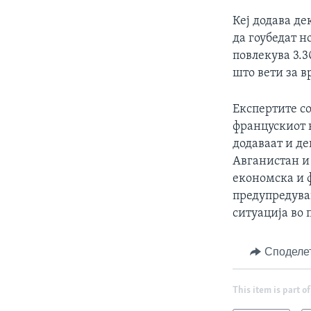
Кеј додава де
да гоубедат н
повлекува 3.3
што вети за в
Експертите со
францускиот 
додаваат и де
Авганистан и
економска и 
предупредува
ситуација во 
Споделе
This item is part of