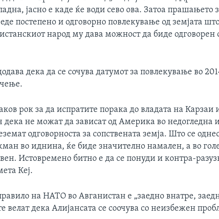
адна, јасно е каде ќе води сево ова. Затоа прашањето 
веде постепено и одговорно повлекување од земјата што
истанскиот народ му дава можност да биде одговорен с
додава дека да се сочува датумот за повлекување во 201
ачење.
аков рок за да испратите порака до владата на Карзаи 
н дека не можат да зависат од Америка во недогледна 
реземат одговорноста за сопствената земја. Што се одне
ман во иднина, ќе биде значително намален, а во гол
авен. Истовремено битно е да се понуди и контра-разу
мета Кеј.
равило на НАТО во Авганистан е „заедно внатре, заедн
е велат дека Алијансата се соочува со неизбежен проб