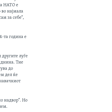
за НАТО е
 во најмала
ам за себе“,
4-та година е
и другите луѓе
иднина. Тие
сува до
ем дел ќе
знавачкиот
о надвор“. Но
лем.