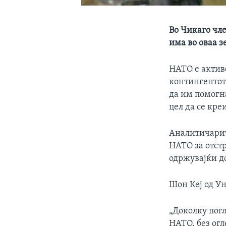
Во Чикаго чле
има во оваа з
НАТО е активе
контингентот
да им помогна
цел да се кре
Аналитичарит
НАТО за отстр
одржувајќи д
Шон Кеј од Ун
„Доколку пог
НАТО, без огл