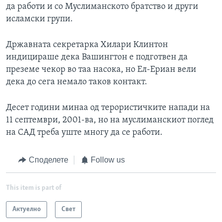
да работи и со Муслиманското братство и други
исламски групи.
Државната секретарка Хилари Клинтон
индицираше дека Вашингтон е подготвен да
преземе чекор во таа насока, но Ел-Ериан вели
дека до сега немало таков контакт.
Десет години минаа од терористичките напади на
11 септември, 2001-ва, но на муслиманскиот поглед
на САД треба уште многу да се работи.
Споделете
Follow us
This item is part of
Актуелно
Свет