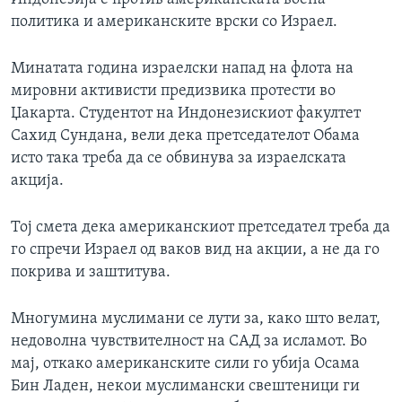
политика и американските врски со Израел.
Минатата година израелски напад на флота на
мировни активисти предизвика протести во
Џакарта. Студентот на Индонезискиот факултет
Сахид Сундана, вели дека претседателот Обама
исто така треба да се обвинува за израелската
акција.
Тој смета дека американскиот претседател треба да
го спречи Израел од ваков вид на акции, а не да го
покрива и заштитува.
Многумина муслимани се лути за, како што велат,
недоволна чувствителност на САД за исламот. Во
мај, откако американските сили го убија Осама
Бин Ладен, некои муслимански свештеници ги