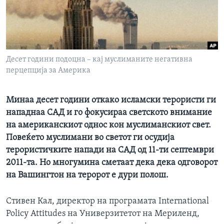
ИНТЕРВЈУА
Јазици
Десет години подоцна – кај муслиманите негативна
перцепција за Америка
Минаа десет години откако исламски терористи ги
нападнаа САД и го фокусираа светското внимание
на американскиот однос кон муслиманскиот свет.
Повеќето муслимани во светот ги осудија
терористичките напади на САД од 11-ти септември
2011-та. Но многумина сметаат дека дека одговорот
на Вашингтон на теророт е дури полош.
Стивен Кал, директор на програмата International
Policy Attitudes на Универзитетот на Мериленд,