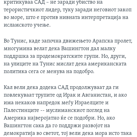
критикуваа САД – не заради убиство на
терористичкиот лидер, туку заради неговиот закоп
во море, што е против нивната интерпретација на
исламското учење.
Во Тунис, каде започна движењето Арапска пролет,
многумина велат дека Вашингтон дал малку
поддршка за продемократските групи. Но, други,
на улиците на Тунис мислат дека американската
политика сега се менува на подобро.
Кал вели дека додека САД продолжуваат да ги
повлекуваат трупите од Ирак и Авганистан, и ако
има некаков напредок меѓу Израелците и
Палестинците -- муслиманскиот поглед на
Америка најверојатно ќе се подобри. Но, ако
Вашингтон сака да го поддржи развојот на
демократија во светот, тој вели дека мора исто така