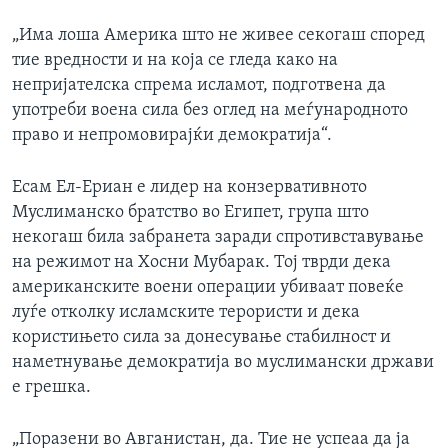
„Има лоша Америка што не живее секогаш според
тие вредности и на која се гледа како на
непријателска спрема исламот, подготвена да
употреби воена сила без оглед на меѓународното
право и непромовирајќи демократија“.
Есам Ел-Ериан е лидер на конзервативното
Муслиманско братство во Египет, група што
некогаш била забранета заради спротивставување
на режимот на Хосни Мубарак. Тој тврди дека
американските воени операции убиваат повеќе
луѓе отколку исламските терористи и дека
користињето сила за донесување стабилност и
наметнување демократија во муслимански држави
е грешка.
„Поразени во Авганистан, да. Тие не успеаа да ја