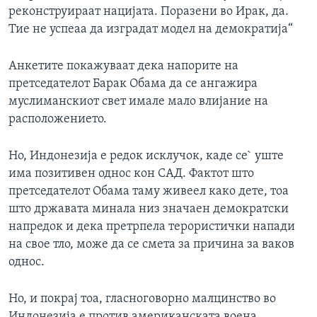
реконструираат нацијата. Поразени во Ирак, да.
Тие не успеаа да изградат модел на демократија“
Анкетите покажуваат дека напорите на
претседателот Барак Обама да се ангажира
муслиманскиот свет имале мало влијание на
расположението.
Но, Индонезија е редок исклучок, каде се` уште
има позитивен однос кон САД. Фактот што
претседателот Обама таму живеел како дете, тоа
што државата минала низ значаен демократски
напредок и дека претрпела терористички напади
на свое тло, може да се смета за причина за ваков
однос.
Но, и покрај тоа, гласноговорно малцинство во
Индонезија е против американската воена