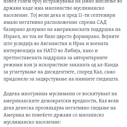
извел голем број истражувања на јавно мислење во
држави каде има мнозинство муслиманско
население. Тој вели дека и пред 11-ти септември
имало негативно расположение спрема САД
базирано делумно на американската поддршка на
Израел, но тоа не било цврсто формирано. Војните
што уследија во Авганистан и Ирак и воената
интервенција на НАТО во Либија, како и
претпоставената поддршка за авторитарните
режими кои ја искористиле заканата од ал-Каида
за угнетување на дисидентите, според Кал, само
придонело за зацврстување на нивните гледишта.
Додека многумина муслимани се восхитуваат на
американските демократски вредности, Кал вели
дека денеска преовладува негативно гледање на
Америка во повеќето држави со мнозинско
муслиманско население: