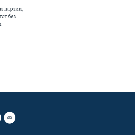
ни партии,
тот без
и