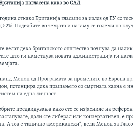
 Британија нагласена како во САД
одина откако Британија гласаше за излез од ЕУ со тес
 52%. Поделбите во земјата и натаму се големи по клу
е велат дека британското општество почнува да налик
тите што ги наметнува новата администрација ги нагл
земјата.
нанд Менон од Програмата за промените во Европа пр
дон, потенцира дека прашањето со смртната казна е и
систем на една личност.
добрите предвидувања како сте се изјасниле на рефере
застапувате, дали сте либерал или конзервативец, е п
а. А тоа е типично американски“, вели Менон за Гласо