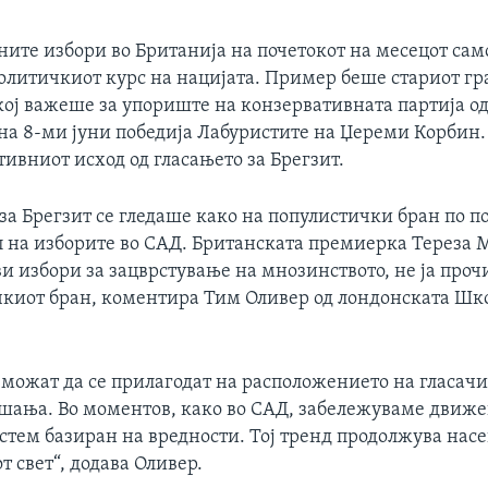
ите избори во Британија на почетокот на месецот сам
олитичкиот курс на нацијата. Пример беше стариот гр
ој важеше за упориште на конзервативната партија од 
 на 8-ми јуни победија Лабуристите на Џереми Корбин
тивниот исход од гласањето за Брегзит.
за Брегзит се гледаше како на популистички бран по п
 на изборите во САД. Британската премиерка Тереза М
и избори за зацврстување на мнозинството, не ја проч
чкиот бран, коментира Тим Оливер од лондонската Шко
можат да се прилагодат на расположението на гласачи
шања. Во моментов, како во САД, забележуваме движ
стем базиран на вредности. Тој тренд продолжува насе
 свет“, додава Оливер.