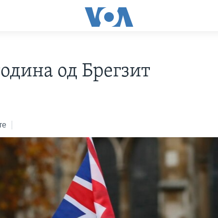
година од Брегзит
те