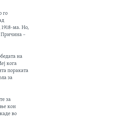
о го
ад
1918-ма. Но,
. Причина –
обедата на
еј кога
ита пораката
ла за
те за
ење кон
каде во