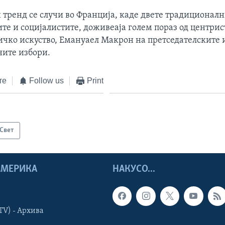
 тренд се случи во Франција, каде двете традиционал
е и социјалистите, доживеаја голем пораз од центрис
ичко искуство, Емануаел Макрон на претседателските 
ите избори.
те
Follow us
Print
Свет
 АМЕРИКА
НАКУСО...
TV) - Архива