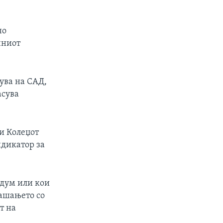
но
чниот
ува на САД,
асува
и Колеџот
ндикатор за
ндум или кои
рашањето со
т на