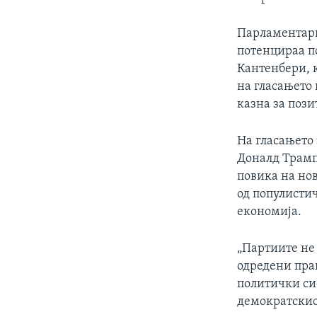
Парламентарн
потенцираа п
Кантенбери, к
на гласањето
казна за пози
На гласањето 
Доналд Трамп
повика на нов
од популисти
економија.
„Партиите не 
одредени пра
политички си
демократскиот