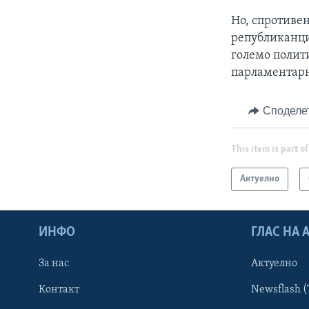
Но, спротивен
републиканцит
големо полит
парламентарн
Споделе
This item is part of
Актуелно
ИНФО
ГЛАС НА
За нас
Актуелно
Контакт
Newsflash (