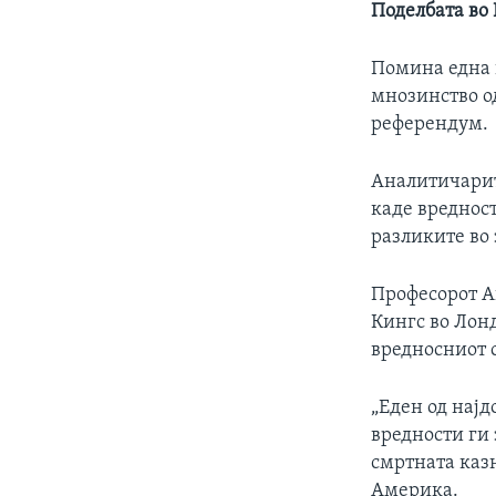
Поделбата во
Помина една г
мнозинство од
референдум.
Аналитичарит
каде вреднос
разликите во 
Професорот А
Кингс во Лон
вредносниот 
„Еден од нај
вредности ги 
смртната казн
Америка.