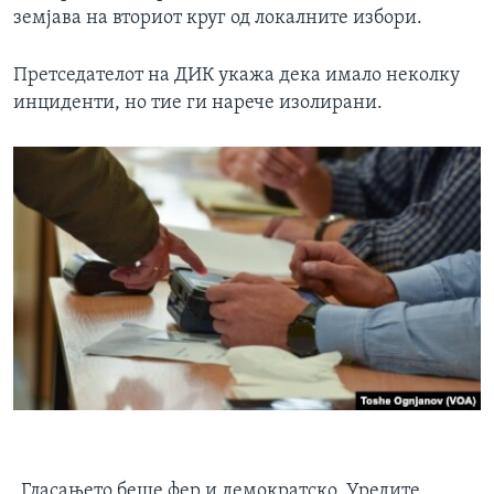
земјава на вториот круг од локалните избори.
Претседателот на ДИК укажа дека имало неколку
инциденти, но тие ги нарече изолирани.
„Гласањето беше фер и демократско. Уредите