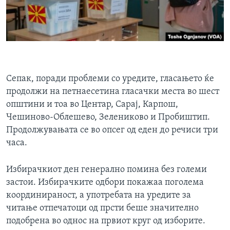
Сепак, поради проблеми со уредите, гласањето ќе
продолжи на петнаесетина гласачки места во шест
општини и тоа во Центар, Сарај, Карпош,
Чешиново-Облешево, Зелениково и Пробиштип.
Продолжувањата се во опсег од еден до речиси три
часа.
Избирачкиот ден генерално помина без големи
застои. Избирачките одбори покажаа поголема
координираност, а употребата на уредите за
читање отпечатоци од прсти беше значително
подобрена во однос на првиот круг од изборите.