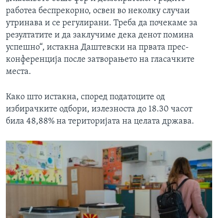
работеа беспрекорно, освен во неколку случаи
утринава и се регулирани. Треба да почекаме за
резултатите и да заклучиме дека денот помина
успешно“, истакна Даштевски на првата прес-
конференција после затворањето на гласачките
места.
Како што истакна, според податоците од
избирачките одбори, излезноста до 18.30 часот
била 48,88% на територијата на целата држава.