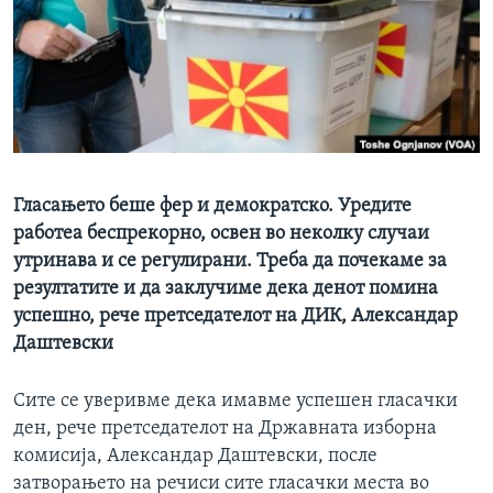
ИНТЕРВЈУА
Јазици
Гласањето беше фер и демократско. Уредите
работеа беспрекорно, освен во неколку случаи
утринава и се регулирани. Треба да почекаме за
резултатите и да заклучиме дека денот помина
успешно, рече претседателот на ДИК, Александар
Даштевски
Сите се уверивме дека имавме успешен гласачки
ден, рече претседателот на Државната изборна
комисија, Александар Даштевски, после
затворањето на речиси сите гласачки места во