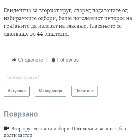
Евидентно за вториот круг, според податоците од
избирачките одбори, беше поголемиот интерес на
граѓаните да излезат на гласање. Гласањето се
одвиваше во 44 општини.
Споделете
Follow us
This item is part of
Актуелно
Македонија
Политика
Поврзано
Втор круг локални избори: Поголема излезност, без
долги застои