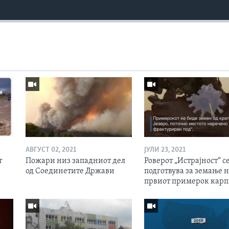
АВГУСТ 02, 2021
ЈУЛИ 23, 2021
т
Пожари низ западниот дел
Роверот „Истрајност“ с
од Соединетите Држави
подготвува за земање 
првиот примерок кар