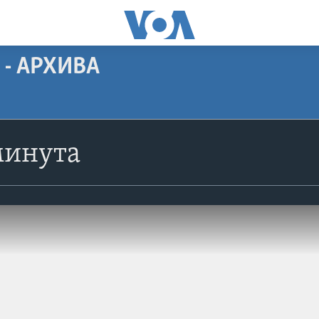
 - АРХИВА
минута