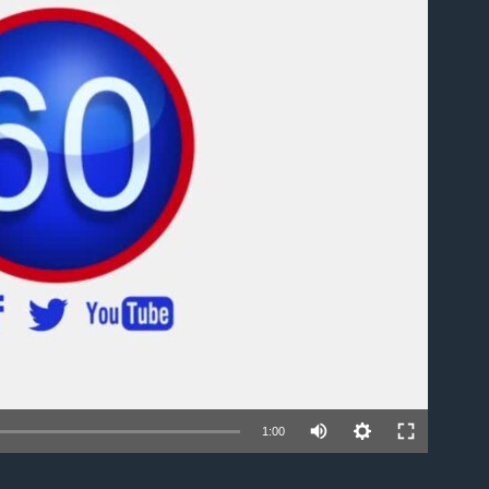
able
1:00