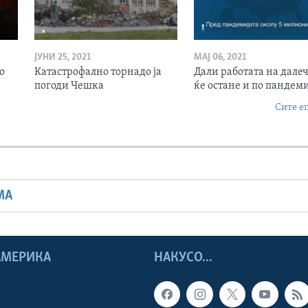
ЈУНИ 25, 2021
МАЈ 06, 2021
о
Катастрофално торнадо ја
Дали работата на дале
погоди Чешка
ќе остане и по пандеми
Сите е
МА
 АМЕРИКА
НАКУСО...