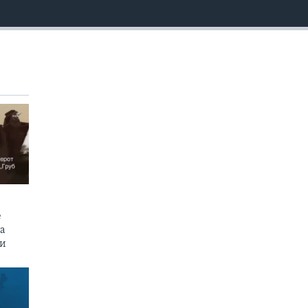
EMBED
е
на
пи