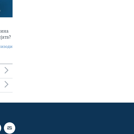
чина
јата?
пизоди