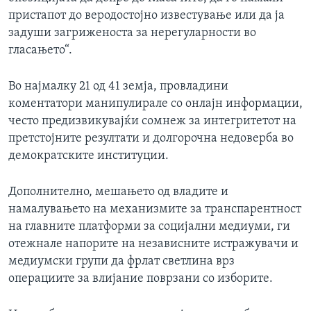
пристапот до веродостојно известување или да ја
задуши загриженоста за нерегуларности во
гласањето“.
Во најмалку 21 од 41 земја, провладини
коментатори манипулирале со онлајн информации,
често предизвикувајќи сомнеж за интегритетот на
претстојните резултати и долгорочна недоверба во
демократските институции.
Дополнително, мешањето од владите и
намалувањето на механизмите за транспарентност
на главните платформи за социјални медиуми, ги
отежнале напорите на независните истражувачи и
медиумски групи да фрлат светлина врз
операциите за влијание поврзани со изборите.