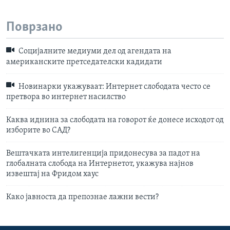
Поврзано
Социјалните медиуми дел од агендата на
американските претседателски кадидати
Новинарки укажуваат: Интернет слободата често се
претвора во интернет насилство
Каква иднина за слободата на говорот ќе донесе исходот од
изборите во САД?
Вештачката интелигенција придонесува за падот на
глобалната слобода на Интернетот, укажува најнов
извештај на Фридом хаус
Како јавноста да препознае лажни вести?