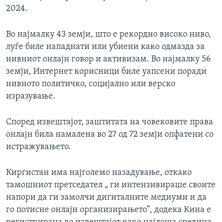
2024.
Во најмалку 43 земји, што е рекордно високо ниво,
луѓе биле нападнати или убиени како одмазда за
нивниот онлајн говор и активизам. Во најмалку 56
земји, Интернет корисници биле уапсени поради
нивното политичко, социјално или верско
изразување.
Според извештајот, заштитата на човековите права
онлајн била намалена во 27 од 72 земји опфатени со
истражувањето.
Киргистан има најголемо назадување, откако
тамошниот претседател „ ги интензивираше своите
напори да ги замолчи дигиталните медиуми и да
го потисне онлајн организирањето“, додека Кина е