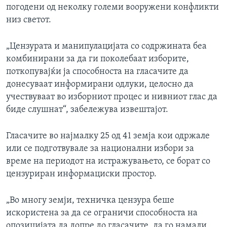
погодени од неколку големи вооружени конфликти
низ светот.
„Цензурата и манипулацијата со содржината беа
комбинирани за да ги поколебаат изборите,
поткопувајќи ја способноста на гласачите да
донесуваат информирани одлуки, целосно да
учествуваат во изборниот процес и нивниот глас да
биде слушнат“, забележува извештајот.
Гласачите во најмалку 25 од 41 земја кои одржале
или се подготвувале за национални избори за
време на периодот на истражувањето, се борат со
цензуриран информациски простор.
„Во многу земји, техничка цензура беше
искористена за да се ограничи способноста на
опозицијата да допре до гласачите, да го намали