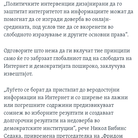
„Политичките интервенции дизајнирани да го
заштитат интегритетот на информациите можат да
помогнат да се изгради доверба во онлајн-
средината, под услов тие да се вкоренети во
слободното изразување и другите основни права“.
Одговорите што нема да ги вклучат тие принципи
само ќе го забрзаат глобалниот пад на слободата на
Интернет и демократијата пошироко, заклучува
извештајот.
„Луѓето се борат да пристапат до веродостојни
информации на Интернет и со ширење на лажни
или погрешните содржини предизвикуваат
сомнеж во изборните резултати и создаваат
долгорочни резултати на недоверба во
демократските институции“, рече Никол Бибинс
Седака, привремена претседателка на „Фридом