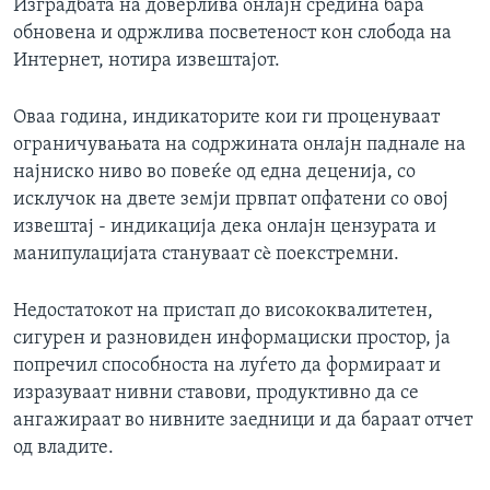
Изградбата на доверлива онлајн средина бара
обновена и одржлива посветеност кон слобода на
Интернет, нотира извештајот.
Оваа година, индикаторите кои ги проценуваат
ограничувањата на содржината онлајн паднале на
најниско ниво во повеќе од една деценија, со
исклучок на двете земји првпат опфатени со овој
извештај - индикација дека онлајн цензурата и
манипулацијата стануваат сè поекстремни.
Недостатокот на пристап до висококвалитетен,
сигурен и разновиден информациски простор, ја
попречил способноста на луѓето да формираат и
изразуваат нивни ставови, продуктивно да се
ангажираат во нивните заедници и да бараат отчет
од владите.