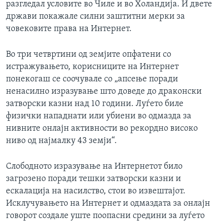
разгледал условите во Чиле и во Холандија. И двете
држави покажале силни заштитни мерки за
човековите права на Интернет.
Во три четвртини од земјите опфатени со
истражувањето, корисниците на Интернет
понекогаш се соочувале со „апсење поради
ненасилно изразување што доведе до драконски
затворски казни над 10 години. Луѓето биле
физички нападнати или убиени во одмазда за
нивните онлајн активности во рекордно високо
ниво од најмалку 43 земји“.
Слободното изразување на Интернетот било
загрозено поради тешки затворски казни и
ескалација на насилство, стои во извештајот.
Исклучувањето на Интернет и одмаздата за онлајн
говорот создале уште поопасни средини за луѓето