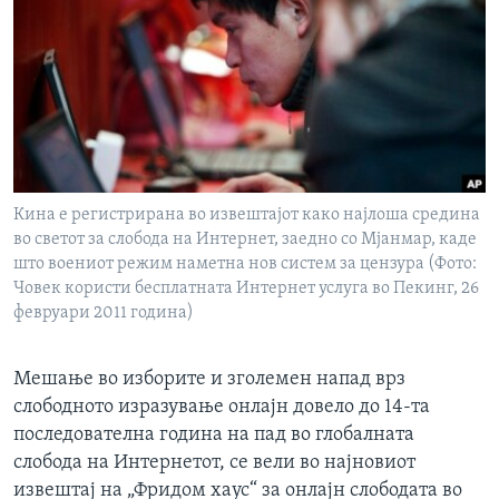
ИНТЕРВЈУА
Јазици
Кина е регистрирана во извештајот како најлоша средина
во светот за слобода на Интернет, заедно со Мјанмар, каде
што воениот режим наметна нов систем за цензура (Фото:
Човек користи бесплатната Интернет услуга во Пекинг, 26
февруари 2011 година)
Мешање во изборите и зголемен напад врз
слободното изразување онлајн довело до 14-та
последователна година на пад во глобалната
слобода на Интернетот, се вели во најновиот
извештај на „Фридом хаус“ за онлајн слободата во