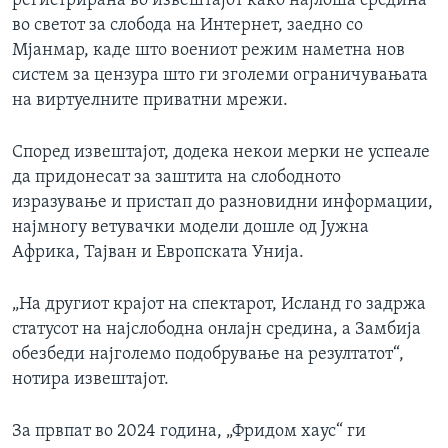
регистрирана во извештајот како најлоша средина
во светот за слобода на Интернет, заедно со
Мјанмар, каде што воениот режим наметна нов
систем за цензура што ги зголеми ограничувањата
на виртуелните приватни мрежи.
Според извештајот, додека некои мерки не успеале
да придонесат за заштита на слободното
изразување и пристап до разновидни информации,
најмногу ветувачки модели дошле од Јужна
Африка, Тајван и Европската Унија.
„На другиот крајот на спектарот, Исланд го задржа
статусот на најслободна онлајн средина, а Замбија
обезбеди најголемо подобрување на резултатот“,
нотира извештајот.
За првпат во 2024 година, „Фридом хаус“ ги