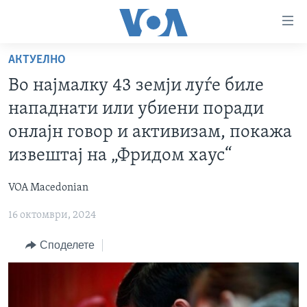
Линкови
за
пристапност
АКТУЕЛНО
ДОМА
Премини
Во најмалку 43 земји луѓе биле
на
РУБРИКИ
нападнати или убиени поради
главната
ФОТОГАЛЕРИИ
САД
содржина
онлајн говор и активизам, покажа
Премини
ДОКУМЕНТАРЦИ
МАКЕДОНИЈА
извештај на „Фридом хаус“
до
АРХИВИРАНА ПРОГРАМА
СВЕТ
страната
VOA Macedonian
ЗА НАС
за
ЕКОНОМИЈА
NEWSFLASH - АРХИВА
навигација
16 октомври, 2024
ПОЛИТИКА
ВЕСТИ ОД САД ВО МИНУТА - АРХИВА
Пребарувај
Learning English
Споделете
ЗДРАВЈЕ
ИЗБОРИ ВО САД 2020 - АРХИВА
НАКУСО...
НАУКА
УМЕТНОСТ И ЗАБАВА