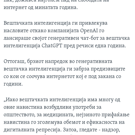
пак, доживеа најголем пад на слободата на
интернет од минатата година.
Вештачката интелигенција ги привлекува
насловите откако компанијата OpenAI го
лансираше својот генеративен чат-бот за вештачка
интелигенција ChatGPT пред речиси една година.
Оттогаш, брзиот напредок во генеративната
вештачка интелигенција ги забрза предизвиците
со кои се соочува интернетот кој е под закана со
години.
„Иако вештачката интелигенција има многу од
овие навистина возбудливи употреби за
општеството, за медицината, нејзиното прифаќање
навистина го зголемува обемот и ефикасноста на
дигиталната репресија. Затоа, гледате - надзор,