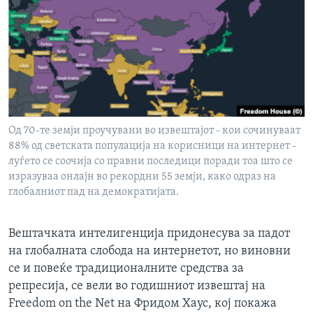
ИНТЕРВЈУА
Јазици
Од 70-те земји проучувани во извештајот - кои сочинуваат
88% од светската популација на корисници на интернет -
луѓето се соочија со правни последици поради тоа што се
изразуваа онлајн во рекордни 55 земји, како одраз на
глобалниот пад на демократијата.
Вештачката интелигенција придонесува за падот
на глобалната слобода на интернетот, но виновни
се и повеќе традиционалните средства за
репресија, се вели во годишниот извештај на
Freedom on the Net на Фридом Хаус, кој покажа