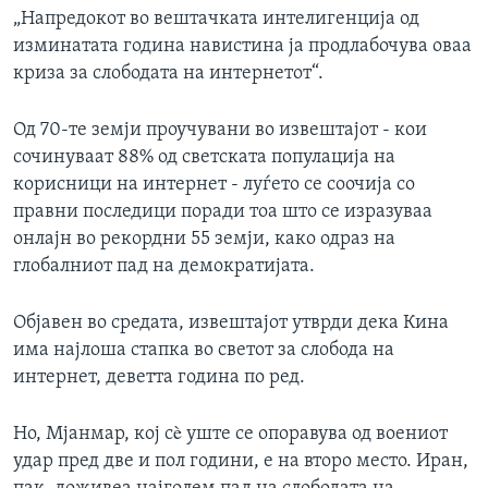
„Напредокот во вештачката интелигенција од
изминатата година навистина ја продлабочува оваа
криза за слободата на интернетот“.
Од 70-те земји проучувани во извештајот - кои
сочинуваат 88% од светската популација на
корисници на интернет - луѓето се соочија со
правни последици поради тоа што се изразуваа
онлајн во рекордни 55 земји, како одраз на
глобалниот пад на демократијата.
Објавен во средата, извештајот утврди дека Кина
има најлоша стапка во светот за слобода на
интернет, деветта година по ред.
Но, Мјанмар, кој сè уште се опоравува од воениот
удар пред две и пол години, е на второ место. Иран,