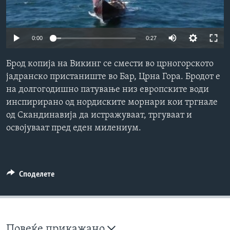
ИНТЕРВЈУА
Јазици
0:00
0:27
Брод копија на Викинг се смести во црногорското
јадранско пристаниште во Бар, Црна Гора. Бродот е
на долгогодишно патување низ европските води
инспирирано од нордиските морнари кои тргнале
од Скандинавија да истражуваат, тргуваат и
освојуваат пред еден милениум.
Споделете
Повеќе прикажано