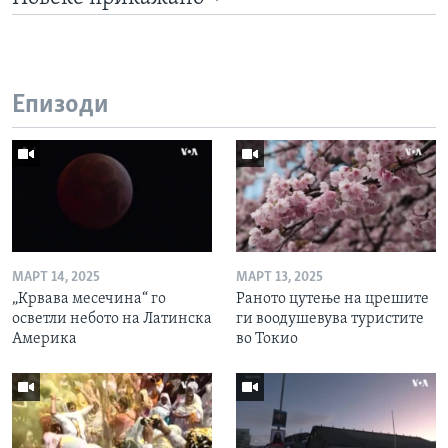
Епизоди
МАРТ 14, 2025
МАРТ 13, 2025
„Крвава месечина“ го
Раното цутење на црешите
осветли небото на Латинска
ги воодушевува туристите
Америка
во Токио