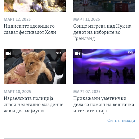
МАРТ 12, 2025
МАРТ 11, 2025
Индиските вдовици го
Сонце изгрева над Нук на
слават фестивалот Холи
денот на изборите во
Гренланд
МАРТ 10, 2025
МАРТ 07, 2025
Израелската полиција
Прикажани уметнички
спаси нелегално младенче
дела со помош на вештачка
лав и два мајмуни
интелигенција
Сите епизоди