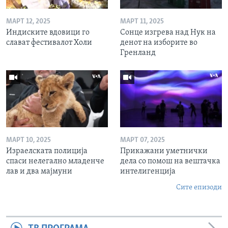
МАРТ 12, 2025
МАРТ 11, 2025
Индиските вдовици го
Сонце изгрева над Нук на
слават фестивалот Холи
денот на изборите во
Гренланд
МАРТ 10, 2025
МАРТ 07, 2025
Израелската полиција
Прикажани уметнички
спаси нелегално младенче
дела со помош на вештачка
лав и два мајмуни
интелигенција
Сите епизоди