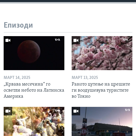
Епизоди
МАРТ 14, 2025
МАРТ 13, 2025
„Крвава месечина“ го
Раното цутење на црешите
осветли небото на Латинска
ги воодушевува туристите
Америка
во Токио