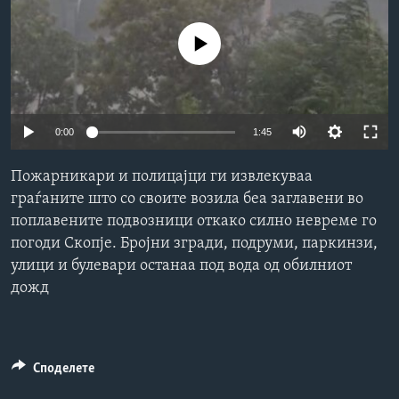
ИНТЕРВЈУА
Јазици
No media source currently available
0:00
1:45
Пожарникари и полицајци ги извлекуваа
граѓаните што со своите возила беа заглавени во
поплавените подвозници откако силно невреме го
погоди Скопје. Бројни згради, подруми, паркинзи,
улици и булевари останаа под вода од обилниот
дожд
Споделете