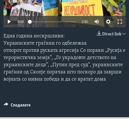
ИНТЕРВЈУА
Јазици
0:00
2:50
Direct link
Една година нескршливи:
Украинските граѓани го одбележаа
отпорот против руската агресија Со пораки „Русија е
терористичка земја“, „Го украдовте детството на
украинските деца“, „Путин пред суд“, украинските
граѓани од Скопје порачаа што поскоро да заврши
војната со нивна победа и да се вратат дома
Споделете