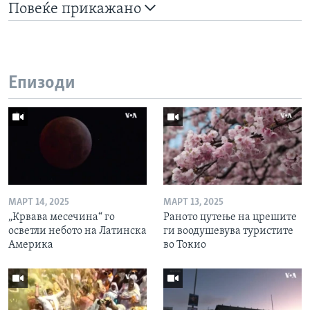
Повеќе прикажано
Епизоди
МАРТ 14, 2025
МАРТ 13, 2025
„Крвава месечина“ го
Раното цутење на црешите
осветли небото на Латинска
ги воодушевува туристите
Америка
во Токио