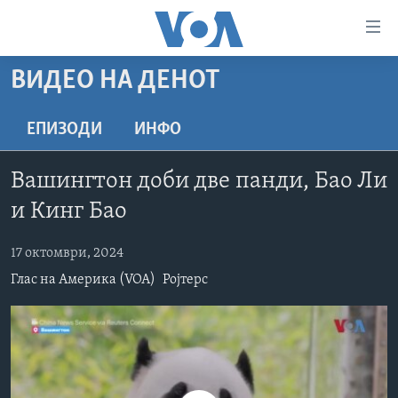
Линкови
за
пристапност
ВИДЕО НА ДЕНОТ
ДОМА
Премини
на
РУБРИКИ
ЕПИЗОДИ
ИНФО
главната
ФОТОГАЛЕРИИ
САД
содржина
Вашингтон доби две панди, Бао Ли
Премини
ДОКУМЕНТАРЦИ
МАКЕДОНИЈА
и Кинг Бао
до
АРХИВИРАНА ПРОГРАМА
СВЕТ
страната
17 октомври, 2024
ЗА НАС
за
ЕКОНОМИЈА
NEWSFLASH - АРХИВА
навигација
Глас на Америка (VOA)
Ројтерс
ПОЛИТИКА
ВЕСТИ ОД САД ВО МИНУТА - АРХИВА
Пребарувај
Learning English
ЗДРАВЈЕ
ИЗБОРИ ВО САД 2020 - АРХИВА
НАКУСО...
НАУКА
УМЕТНОСТ И ЗАБАВА