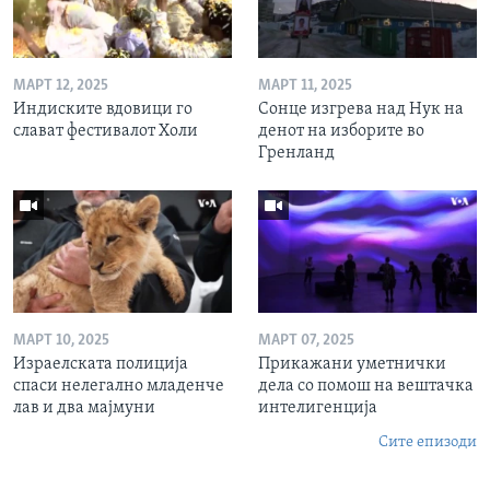
МАРТ 12, 2025
МАРТ 11, 2025
Индиските вдовици го
Сонце изгрева над Нук на
слават фестивалот Холи
денот на изборите во
Гренланд
МАРТ 10, 2025
МАРТ 07, 2025
Израелската полиција
Прикажани уметнички
спаси нелегално младенче
дела со помош на вештачка
лав и два мајмуни
интелигенција
Сите епизоди