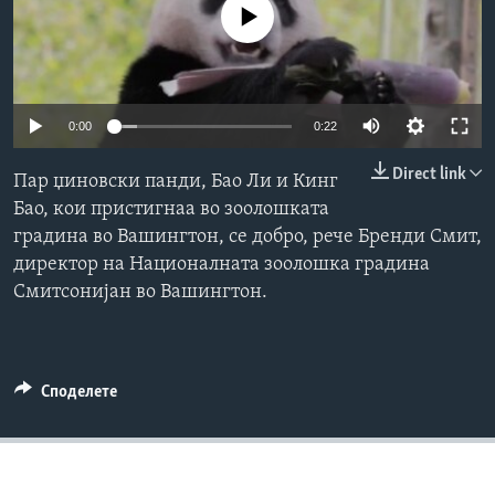
No media source currently available
ИНТЕРВЈУА
Јазици
0:00
0:22
Direct link
Пар џиновски панди, Бао Ли и Кинг
Бао, кои пристигнаа во зоолошката
градина во Вашингтон, се добро, рече Бренди Смит,
директор на Националната зоолошка градина
Смитсонијан во Вашингтон.
Споделете