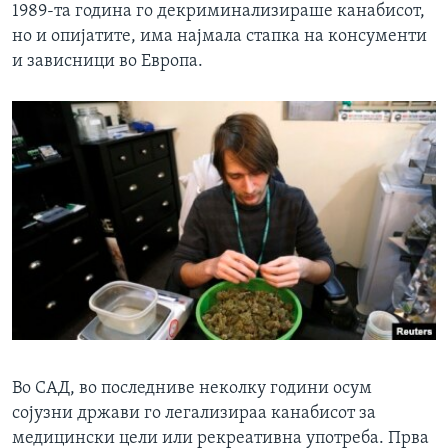
1989-та година го декриминализираше канабисот,
но и опијатите, има најмала стапка на консументи
и зависници во Европа.
Во САД, во последниве неколку години осум
сојузни држави го легализираа канабисот за
медицински цели или рекреативна употреба. Прва