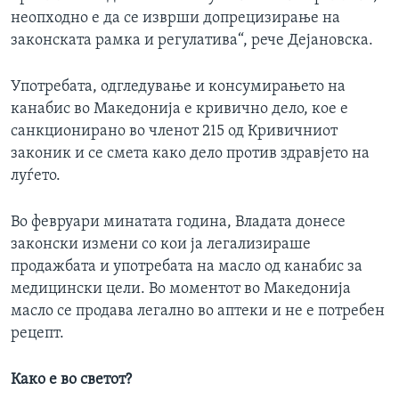
неопходно е да се изврши допрецизирање на
законската рамка и регулатива“, рече Дејановска.
Употребата, одгледување и консумирањето на
канабис во Македонија е кривично дело, кое е
санкционирано во членот 215 од Кривичниот
законик и се смета како дело против здравјето на
луѓето.
Во февруари минатата година, Владата донесе
законски измени со кои ја легализираше
продажбата и употребата на масло од канабис за
медицински цели. Во моментот во Македонија
масло се продава легално во аптеки и не е потребен
рецепт.
Како е во светот?