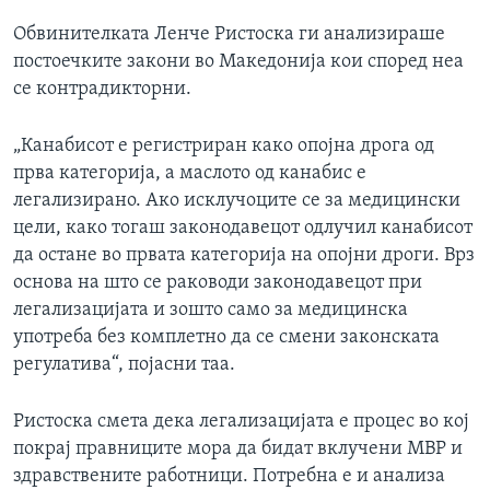
Обвинителката Ленче Ристоска ги анализираше
постоечките закони во Македонија кои според неа
се контрадикторни.
„Канабисот е регистриран како опојна дрога од
прва категорија, а маслото од канабис е
легализирано. Ако исклучоците се за медицински
цели, како тогаш законодавецот одлучил канабисот
да остане во првата категорија на опојни дроги. Врз
основа на што се раководи законодавецот при
легализацијата и зошто само за медицинска
употреба без комплетно да се смени законската
регулатива“, појасни таа.
Ристоска смета дека легализацијата е процес во кој
покрај правниците мора да бидат вклучени МВР и
здравствените работници. Потребна е и анализа