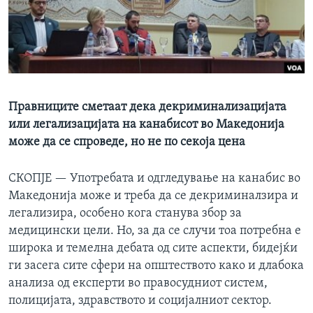
ИНТЕРВЈУА
Јазици
Правниците сметаат дека декриминализацијата
или легализацијата на канабисот во Македонија
може да се спроведе, но не по секоја цена
СКОПЈЕ —
Употребата и одгледување на канабис во
Македонија може и треба да се декриминалзира и
легализира, особено кога станува збор за
медицински цели. Но, за да се случи тоа потребна е
широка и темелна дебата од сите аспекти, бидејќи
ги засега сите сфери на општеството како и длабока
анализа од експерти во правосудниот систем,
полицијата, здравството и социјалниот сектор.