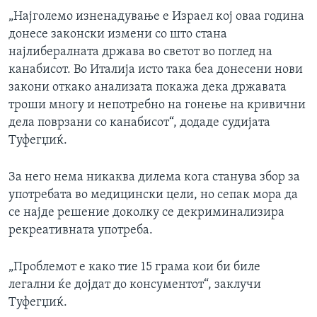
„Најголемо изненадување е Израел кој оваа година
донесе законски измени со што стана
најлибералната држава во светот во поглед на
канабисот. Во Италија исто така беа донесени нови
закони откако анализата покажа дека државата
троши многу и непотребно на гонење на кривични
дела поврзани со канабисот“, додаде судијата
Туфегџиќ.
За него нема никаква дилема кога станува збор за
употребата во медицински цели, но сепак мора да
се најде решение доколку се декриминализира
рекреативната употреба.
„Проблемот е како тие 15 грама кои би биле
легални ќе дојдат до консументот“, заклучи
Туфегџиќ.