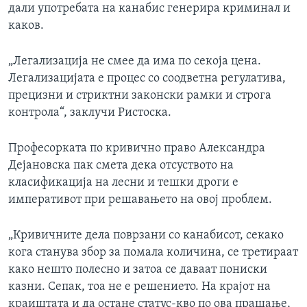
дали употребата на канабис генерира криминал и
каков.
„Легализација не смее да има по секоја цена.
Легализацијата е процес со соодветна регулатива,
прецизни и стриктни законски рамки и строга
контрола“, заклучи Ристоска.
Професорката по кривично право Александра
Дејановска пак смета дека отсуството на
класификација на лесни и тешки дроги е
императивот при решавањето на овој проблем.
„Кривичните дела поврзани со канабисот, секако
кога станува збор за помала количина, се третираат
како нешто полесно и затоа се даваат пониски
казни. Сепак, тоа не е решението. На крајот на
краиштата и да остане статус-кво по ова прашање,