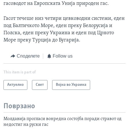
гасоводот на Европската Унија природен гас.
Гасот течеше низ четири цевководни системи, еден
под Балтичкото Море, еден преку Белорусија и
Полска, еден преку Украина и еден под Црното
Море преку Турција до Бугарија.
Споделете
Follow us
This item is part of
Актуелно
Свет
Војна во Украина
Поврзано
Молдавија прогласи вонредна состојба поради стравот од
недостиг на руски гас