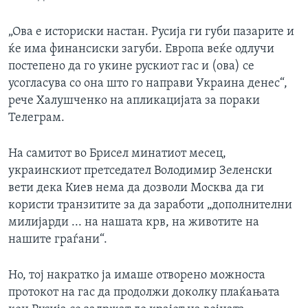
„Ова е историски настан. Русија ги губи пазарите и
ќе има финансиски загуби. Европа веќе одлучи
постепено да го укине рускиот гас и (ова) се
усогласува со она што го направи Украина денес“,
рече Халушченко на апликацијата за пораки
Телеграм.
На самитот во Брисел минатиот месец,
украинскиот претседател Володимир Зеленски
вети дека Киев нема да дозволи Москва да ги
користи транзитите за да заработи „дополнителни
милијарди ... на нашата крв, на животите на
нашите граѓани“.
Но, тој накратко ја имаше отворено можноста
протокот на гас да продолжи доколку плаќањата