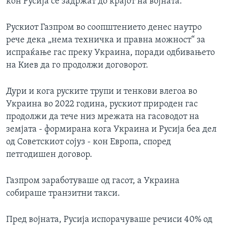
кон Русија се задржат до крајот на војната.
Рускиот Газпром во соопштението денес наутро
рече дека „нема техничка и правна можност“ за
испраќање гас преку Украина, поради одбивањето
на Киев да го продолжи договорот.
Дури и кога руските трупи и тенкови влегоа во
Украина во 2022 година, рускиот природен гас
продолжи да тече низ мрежата на гасоводот на
земјата - формирана кога Украина и Русија беа дел
од Советскиот сојуз - кон Европа, според
петгодишен договор.
Газпром заработуваше од гасот, а Украина
собираше транзитни такси.
Пред војната, Русија испорачуваше речиси 40% од