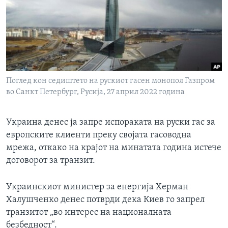
ИНТЕРВЈУА
Јазици
Поглед кон седиштето на рускиот гасен монопол Газпром
во Санкт Петербург, Русија, 27 април 2022 година
Украина денес ја запре испораката на руски гас за
европските клиенти преку својата гасоводна
мрежа, откако на крајот на минатата година истече
договорот за транзит.
Украинскиот министер за енергија Херман
Халушченко денес потврди дека Киев го запрел
транзитот „во интерес на националната
безбедност“.