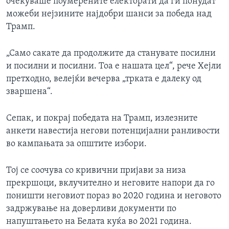
очекуваше поумерените електорати да ги понудат
можеби нејзините најдобри шанси за победа над
Трамп.
„Само сакате да продолжите да станувате посилни
и посилни и посилни. Тоа е нашата цел“, рече Хејли
претходно, велејќи вечерва „трката е далеку од
зваршена“.
Сепак, и покрај победата на Трамп, излезните
анкети навестија негови потенцијални ранливости
во кампањата за општите избори.
Тој се соочува со кривични пријави за низа
прекршоци, вклучително и неговите напори да го
поништи неговиот пораз во 2020 година и неговото
задржување на доверливи документи по
напуштањето на Белата куќа во 2021 година.