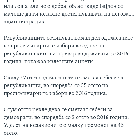
или лоша или не е добра, област каде Бајден се
мачеше да ги истакне достигнувањата на неговата
администрација.
Републиканците сочинуваа помал дел од гласачите
во прелиминарните избори во однос на
републиканскиот натпревар во државата во 2016
година, покажаа излезните анкети.
Околу 47 отсто од гласачите се сметаа себеси за
републиканци, во споредба со 55 отсто на
прелиминарните избори во 2016 година.
Осум отсто рекле дека се сметаат себеси за
демократи, во споредба со 3 отсто во 2016 година.
Уделот на независните е малку променет на 45
отсто.