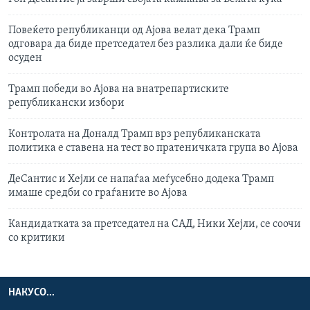
Повеќето републиканци од Ајова велат дека Трамп
одговара да биде претседател без разлика дали ќе биде
осуден
Трамп победи во Ајова на внатрепартиските
републикански избори
Контролата на Доналд Трамп врз републиканската
политика е ставена на тест во пратеничката група во Ајова
ДеСантис и Хејли се напаѓаа меѓусебно додека Трамп
имаше средби со граѓаните во Ајова
Кандидатката за претседател на САД, Ники Хејли, се соочи
со критики
НАКУСО...