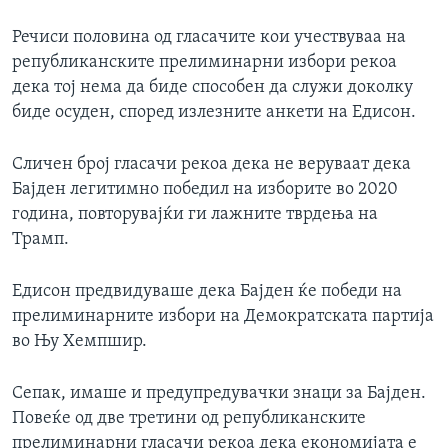
Речиси половина од гласачите кои учествуваа на
републиканските прелиминарни избори рекоа
дека тој нема да биде способен да служи доколку
биде осуден, според излезните анкети на Едисон.
Сличен број гласачи рекоа дека не веруваат дека
Бајден легитимно победил на изборите во 2020
година, повторувајќи ги лажните тврдења на
Трамп.
Едисон предвидуваше дека Бајден ќе победи на
прелиминарните избори на Демократската партија
во Њу Хемпшир.
Сепак, имаше и предупредувачки знаци за Бајден.
Повеќе од две третини од републиканските
прелиминарни гласачи рекоа дека економијата е