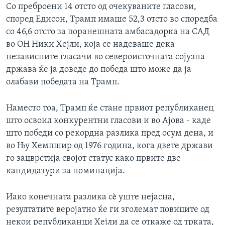
Со преброени 14 отсто од очекуваните гласови,
според Едисон, Трамп имаше 52,3 отсто во споредба
со 46,6 отсто за поранешната амбасадорка на САД
во ОН Ники Хејли, која се надеваше дека
независните гласачи во североисточната сојузна
држава ќе ја доведе до победа што може да ја
олабави победата на Трамп.
Наместо тоа, Трамп ќе стане првиот републиканец
што освоил конкурентни гласови и во Ајова - каде
што победи со рекордна разлика пред осум дена, и
во Њу Хемпшир од 1976 година, кога двете држави
го зацврстија својот статус како првите две
кандидатури за номинација.
Иако конечната разлика сè уште нејасна,
резултатите веројатно ќе ги зголемат повиците од
некои републиканци Хејли да се откаже од трката,