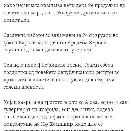
иако нејзината кампања вети дека ќе продолжи до
почеток на март, кога 16 сојузни држави гласаат
истиот ден.
Следните избори се закажани за 24 февруари во
Јужна Каролина, каде што е родена Хејли и
служеше два мандата како гувернер.
Сепак, и покрај нејзините врски, Трамп собра
поддршка од повеќето републикански фигури во
државата, а анкетите покажуваат дека тој има
голема предност.
Хејли заврши на третото место во Ајова, веднаш зад
гувернерот на Флорида, Рон ДеСантис, додека
поголемиот дел од нејзината рана кампања се
фокусираше на Њу Хемпшир, каде што се