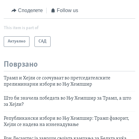
Споделете
Follow us
This item is part of
Актуелно
САД
Поврзано
Трамп и Хејли се соочуваат во претседателските
прелиминарни избори во Њу Хемпшир
Што би значела победата во Њу Хемпшир за Трамп, а што
за Хејли?
Републикански избори во Њу Хемпшир: Трамп фаворит,
Хејли се надева на изненадување
Рон Десантис ја заврши својата кампања за Белата куќа