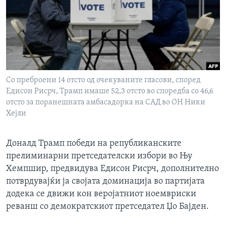
ИНТЕРВЈУА
Јазици
Со преброени 14 отсто од очекуваните гласови, според
Едисон Рисрч, Трамп имаше 52,3 отсто во споредба со 46,6
отсто за поранешната амбасадорка на САД во ОН Ники
Хејли
Доналд Трамп победи на републиканските
прелиминарни претседателски избори во Њу
Хемпшир, предвидува Едисон Рисрч, дополнително
потврдувајќи ја својата доминација во партијата
додека се движи кон веројатниот ноемвриски
реванш со демократскиот претседател Џо Бајден.