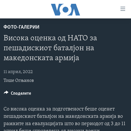
Линкови
за
пристапност
ФОТО-ГАЛЕРИИ
ДОМА
Премини
Висока оценка од НАТО за
на
РУБРИКИ
пешадискиот баталјон на
главната
ФОТОГАЛЕРИИ
САД
содржина
македонската армија
Премини
ДОКУМЕНТАРЦИ
МАКЕДОНИЈА
до
11 април, 2022
АРХИВИРАНА ПРОГРАМА
СВЕТ
страната
Тоше Огњанов
ЗА НАС
за
ЕКОНОМИЈА
NEWSFLASH - АРХИВА
навигација
Споделете
ПОЛИТИКА
ВЕСТИ ОД САД ВО МИНУТА - АРХИВА
Пребарувај
Learning English
ЗДРАВЈЕ
ИЗБОРИ ВО САД 2020 - АРХИВА
Со висока оценка за подготвеност беше оценет
НАКУСО...
НАУКА
пешадискиот баталјон на македонската армија во
рамките на евалуацијата што во периодот од 3 до 11
УМЕТНОСТ И ЗАБАВА