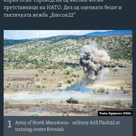
април беше спроведена од високи воени
ИНТЕРВЈУА
претставници на НАТО. Дел од оценката беше и
Јазици
тактичката вежба „Блесок22“
1
Army of North Macedonia - military drill Flash22 at
training center Krivolak