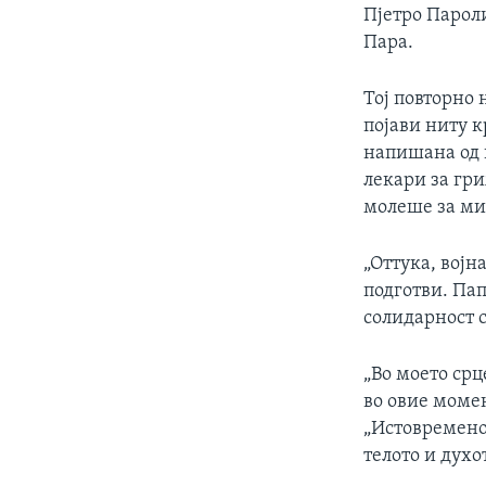
Пјетро Парол
Пара.
Тој повторно 
појави ниту к
напишана од п
лекари за гр
молеше за ми
„Оттука, војн
подготви. Пап
солидарност с
„Во моето срц
во овие момен
„Истовремено,
телото и духо