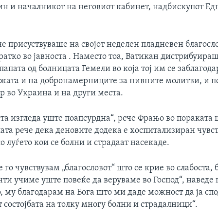
ин и началникот на неговиот кабинет, надбискупот Ед
не присуствуваше на својот неделен пладневен благосло
ратко во јавноста . Наместо тоа, Ватикан дистрибуира
апата од болницата Гемели во која тој им се заблагода
ижата и на добронамерниците за нивните молитви, и п
р во Украина и на други места.
ата изгледа уште поапсурдна“, рече Фрањо во пораката 
ата рече дека деновите додека е хоспитализиран чувс
о луѓето кои се болни и страдаат насекаде.
е го чувствувам „благословот“ што се крие во слабоста,
ти учиме уште повеќе да веруваме во Господ“, наведе 
 му благодарам на Бога што ми даде можност да ја сп
т состојбата на толку многу болни и страдалници“.