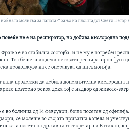
ноќната молитва за папата Фрањо на плоштадот Свети Петар во
 повеќе не е на респиратор, но добива кислородна по
Фрањо е во стабилна состојба, и не му е потребен респ
кан. Тоа беше знак дека неговата респираторна функци
ека продолжува да се опоравува од пневмонија.
 папа продолжи да добива дополнителна кислородна 
арите повторно рекоа дека тој е надвор од живото-за
е во болница од 14 февруари, беше посетен од официј
дмори, се молеше во својата приватна капела и учеств
ринската посета на државниот секретар на Ватикан, ка