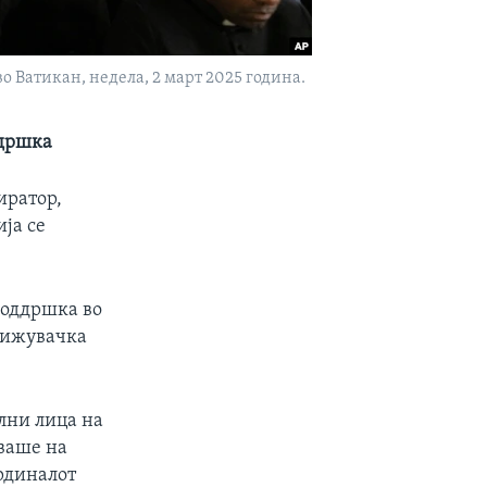
 Ватикан, недела, 2 март 2025 година.
ддршка
иратор,
ја се
поддршка во
грижувачка
ални лица на
уваше на
рдиналот