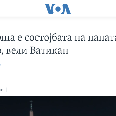
на е состојбата на папат
, вели Ватикан
с
те