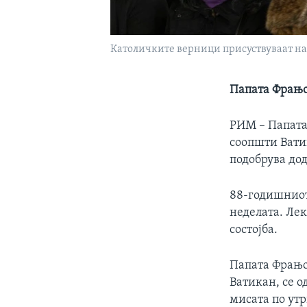
Католичките верници присуствуваат на 
Папата Фрањо
РИМ – Папата 
соопшти Вати
подобрува дод
88-годишниот
неделата. Лек
состојба.
Папата Фрањо 
Ватикан, се о
мисата по ут