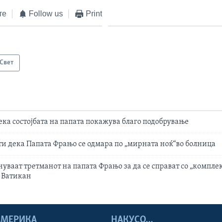
те
Follow us
Print
Свет
ека состојбата на папата покажува благо подобрување
и дека Папата Фрањо се одмара по „мирната ноќ“во болница
нуваат третманот на папата Фрањо за да се справат со „компле
и Ватикан
 АМЕРИКА
НАКУСО...