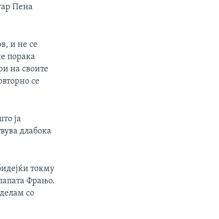
гар Пена
в, и не се
ше порака
ри на своите
овторно се
што ја
твува длабока
 бидејќи токму
папата Фрањо.
оделам со