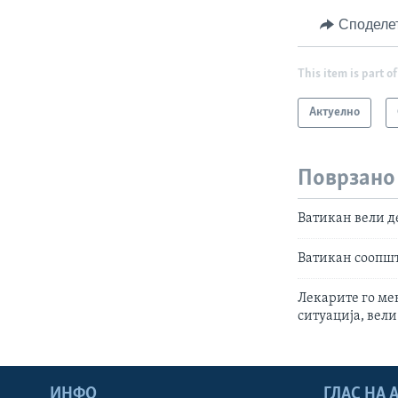
Споделе
This item is part of
Актуелно
Поврзано
Ватикан вели д
Ватикан соопшт
Лекарите го ме
ситуација, вел
ИНФО
ГЛАС НА