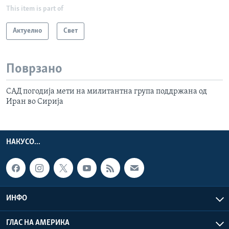
This item is part of
Актуелно
Свет
Поврзано
САД погодија мети на милитантна група поддржана од
Иран во Сирија
НАКУСО...
ИНФО
ГЛАС НА АМЕРИКА