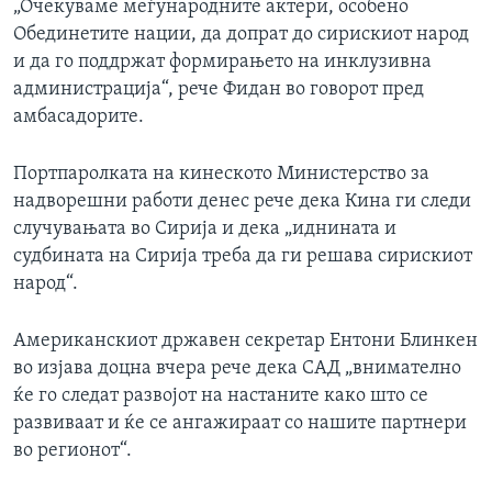
„Очекуваме меѓународните актери, особено
Обединетите нации, да допрат до сирискиот народ
и да го поддржат формирањето на инклузивна
администрација“, рече Фидан во говорот пред
амбасадорите.
Портпаролката на кинеското Министерство за
надворешни работи денес рече дека Кина ги следи
случувањата во Сирија и дека „иднината и
судбината на Сирија треба да ги решава сирискиот
народ“.
Американскиот државен секретар Ентони Блинкен
во изјава доцна вчера рече дека САД „внимателно
ќе го следат развојот на настаните како што се
развиваат и ќе се ангажираат со нашите партнери
во регионот“.