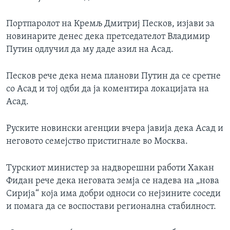
Портпаролот на Кремљ Дмитриј Песков, изјави за
новинарите денес дека претседателот Владимир
Путин одлучил да му даде азил на Асад.
Песков рече дека нема планови Путин да се сретне
со Асад и тој одби да ја коментира локацијата на
Асад.
Руските новински агенции вчера јавија дека Асад и
неговото семејство пристигнале во Москва.
Турскиот министер за надворешни работи Хакан
Фидан рече дека неговата земја се надева на „нова
Сирија“ која има добри односи со нејзините соседи
и помага да се воспостави регионална стабилност.