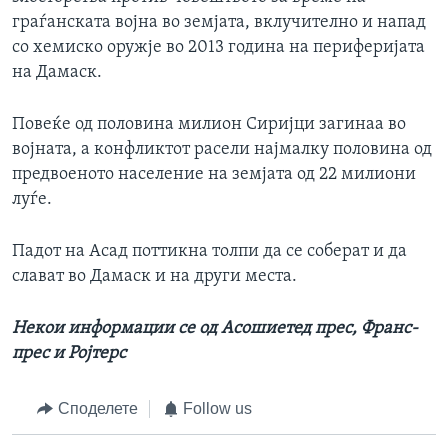
граѓанската војна во земјата, вклучително и напад
со хемиско оружје во 2013 година на периферијата
на Дамаск.
Повеќе од половина милион Сиријци загинаа во
војната, а конфликтот расели најмалку половина од
предвоеното население на земјата од 22 милиони
луѓе.
Падот на Асад поттикна толпи да се соберат и да
слават во Дамаск и на други места.
Некои информации се од Асошиетед прес, Франс-
прес и Ројтерс
Споделете
Follow us