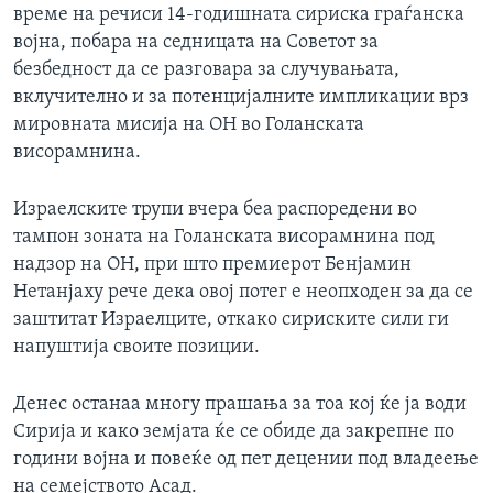
време на речиси 14-годишната сириска граѓанска
војна, побара на седницата на Советот за
безбедност да се разговара за случувањата,
вклучително и за потенцијалните импликации врз
мировната мисија на ОН во Голанската
висорамнина.
Израелските трупи вчера беа распоредени во
тампон зоната на Голанската висорамнина под
надзор на ОН, при што премиерот Бенјамин
Нетанјаху рече дека овој потег е неопходен за да се
заштитат Израелците, откако сириските сили ги
напуштија своите позиции.
Денес останаа многу прашања за тоа кој ќе ја води
Сирија и како земјата ќе се обиде да закрепне по
години војна и повеќе од пет децении под владеење
на семејството Асад.