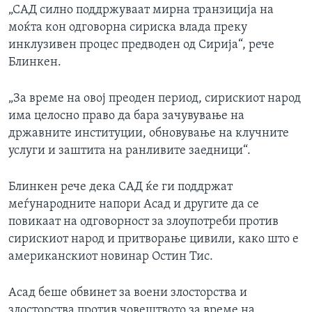
„САД силно поддржуваат мирна транзиција на
моќта кон одговорна сириска влада преку
инклузивен процес предводен од Сирија“, рече
Блинкен.
„За време на овој преоден период, сирискиот народ
има целосно право да бара зачувување на
државните институции, обновување на клучните
услуги и заштита на ранливите заедници“.
Блинкен рече дека САД ќе ги поддржат
меѓународните напори Асад и другите да се
повикаат на одговорност за злоупотреби против
сирискиот народ и притворање цивили, како што е
американскиот новинар Остин Тис.
Асад беше обвинет за воени злосторства и
злосторства против човештвото за време на