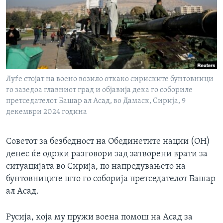
ИНТЕРВЈУА
Јазици
Луѓе стојат на воено возило откако сириските бунтовници
го зазедоа главниот град и објавија дека го собориле
претседателот Башар ал Асад, во Дамаск, Сирија, 9
декември 2024 година
Советот за безбедност на Обединетите нации (ОН)
денес ќе одржи разговори зад затворени врати за
ситуацијата во Сирија, по напредувањето на
бунтовниците што го соборија претседателот Башар
ал Асад.
Русија, која му пружи воена помош на Асад за