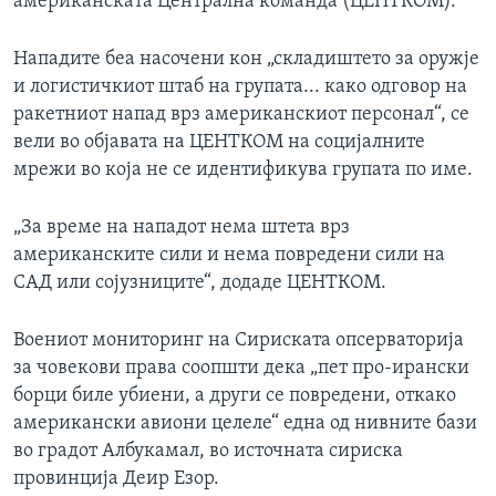
американската Централна команда (ЦЕНТКОМ).
Нападите беа насочени кон „складиштето за оружје
и логистичкиот штаб на групата... како одговор на
ракетниот напад врз американскиот персонал“, се
вели во објавата на ЦЕНТКОМ на социјалните
мрежи во која не се идентификува групата по име.
„За време на нападот нема штета врз
американските сили и нема повредени сили на
САД или сојузниците“, додаде ЦЕНТКОМ.
Воениот мониторинг на Сириската опсерваторија
за човекови права соопшти дека „пет про-ирански
борци биле убиени, а други се повредени, откако
американски авиони целеле“ една од нивните бази
во градот Албукамал, во источната сириска
провинција Деир Езор.