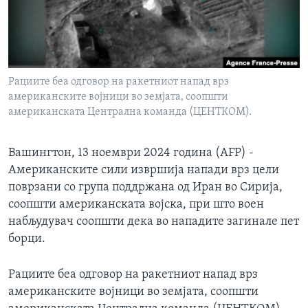
ИНТЕРВЈУА
Јазици
Рациите беа одговор на ракетниот напад врз
американските војници во земјата, соопшти
американската Централна команда (ЦЕНТКОМ).
Вашингтон, 13 ноември 2024 година (AFP) -
Американските сили извршија напади врз цели
поврзани со група поддржана од Иран во Сирија,
соопшти американската војска, при што воен
набљудувач соопшти дека во нападите загинале пет
борци.
Рациите беа одговор на ракетниот напад врз
американските војници во земјата, соопшти