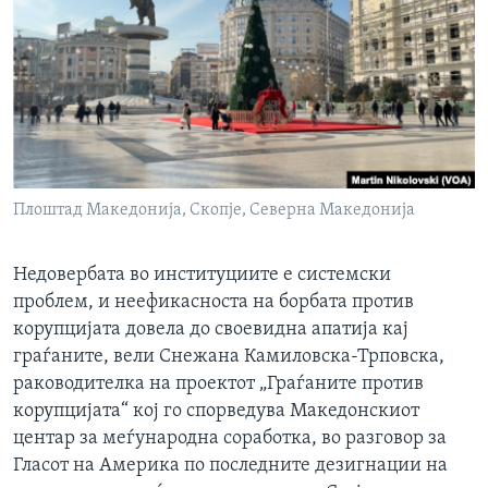
ИНТЕРВЈУА
Јазици
Плоштад Македонија, Скопје, Северна Македонија
Недовербата во институциите е системски
проблем, и неефикасноста на борбата против
корупцијата довела до своевидна апатија кај
граѓаните, вели Снежана Камиловска-Трповска,
раководителка на проектот „Граѓаните против
корупцијата“ кој го спорведува Македонскиот
центар за меѓународна соработка, во разговор за
Гласот на Америка по последните дезигнации на