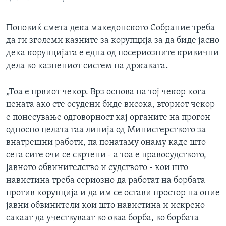
Поповиќ смета дека македонското Собрание треба
да ги зголеми казните за корупција за да биде јасно
дека корупцијата е една од посериозните кривични
дела во казнениот систем на државата
.
„Тоа е првиот чекор. Врз основа на тој чекор кога
цената ако сте осудени биде висока, вториот чекор
е понесување одговорност кај органите на прогон
односно целата таа линија од Министерството за
внатрешни работи, па понатаму онаму каде што
сега сите очи се свртени - а тоа е правосудството,
Јавното обвинителство и судството - кои што
навистина треба сериозно да работат на борбата
против корупција и да им се остави простор на оние
јавни обвинители кои што навистина и искрено
сакаат да учествуваат во оваа борба, во борбата