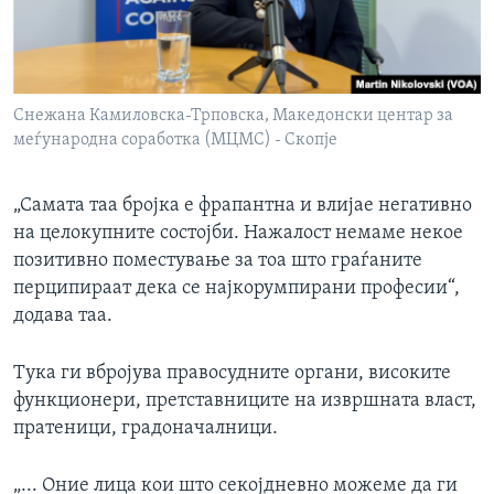
Снежана Камиловска-Трповска, Македонски центар за
меѓународна соработка (МЦМС) - Скопје
„Самата таа бројка е фрапантна и влијае негативно
на целокупните состојби. Нажалост немаме некое
позитивно поместување за тоа што граѓаните
перципираат дека се најкорумпирани професии“,
додава таа.
Тука ги вбројува правосудните органи, високите
функционери, претставниците на извршната власт,
пратеници, градоначалници.
„... Оние лица кои што секојдневно можеме да ги