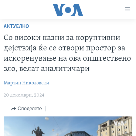
Линкови
за
пристапност
АКТУЕЛНО
ДОМА
Премини
Со високи казни за коруптивни
на
РУБРИКИ
дејствија ќе се отвори простор за
главната
ФОТОГАЛЕРИИ
САД
содржина
искоренување на ова општествено
Премини
ДОКУМЕНТАРЦИ
МАКЕДОНИЈА
зло, велат аналитичари
до
АРХИВИРАНА ПРОГРАМА
СВЕТ
страната
Мартин Николовски
ЗА НАС
за
ЕКОНОМИЈА
NEWSFLASH - АРХИВА
навигација
20 декември, 2024
ПОЛИТИКА
ВЕСТИ ОД САД ВО МИНУТА - АРХИВА
Пребарувај
Learning English
Споделете
ЗДРАВЈЕ
ИЗБОРИ ВО САД 2020 - АРХИВА
НАКУСО...
НАУКА
УМЕТНОСТ И ЗАБАВА