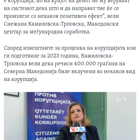
е корупција, но на крајот на денот не му веруваат
на системот дека што и да направат тие ќе се
произлезе со некаков позитивен ефект“, вели
Снежана Камиловска-Трповска, Македонски
центар за меѓународна соработка.
Според извештаите за проценка на корупцијата кои
ги подготвиле за 2023 година, Камиловска-
Трповска вели дека речиси 400.000 граѓани на
Северна Македонија биле вклучени во некаков вид
на корупција.