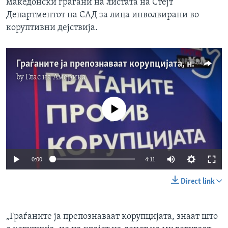
македонски граѓани на листата на Стејт
Департментот на САД за лица инволвирани во
коруптивни дејствија.
Граѓаните ја препознаваат корупцијата, но не му веруваат на системот
by
Глас на Америка
No media source currently available
0:00
4:11
Direct link
„Граѓаните ја препознаваат корупцијата, знаат што