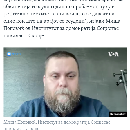
обвиненија и осуди годишно проблемот, туку и
релативно ниските казни кои што се даваат на
оние кои што на крајот се осудени“, изјави Миша
Поповиќ од Институтот за демократија Социетас
цивилис – Скопје.
Миша Поповиќ, Институт за демократија Социетас
цивилис – Скопје