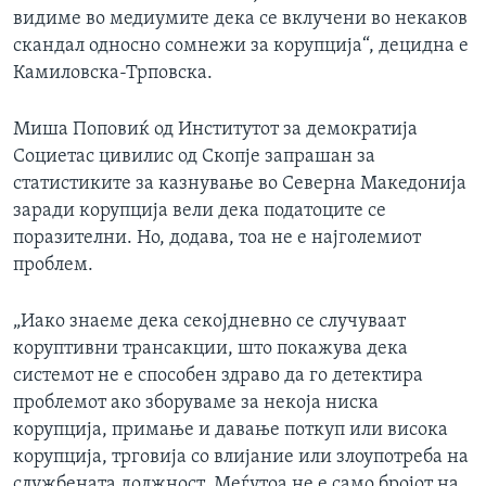
видиме во медиумите дека се вклучени во некаков
скандал односно сомнежи за корупција“, децидна е
Камиловска-Трповска.
Миша Поповиќ од Институтот за демократија
Социетас цивилис од Скопје запрашан за
статистиките за казнување во Северна Македонија
заради корупција вели дека податоците се
поразителни. Но, додава, тоа не е најголемиот
проблем.
„Иако знаеме дека секојдневно се случуваат
коруптивни трансакции, што покажува дека
системот не е способен здраво да го детектира
проблемот ако зборуваме за некоја ниска
корупција, примање и давање поткуп или висока
корупција, трговија со влијание или злоупотреба на
службената должност. Меѓутоа не е само бројот на