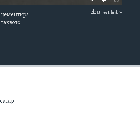
Direct link
 зацементира
EMBED
 таквото
театар