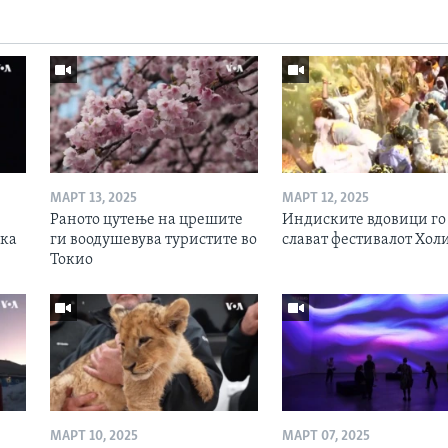
МАРТ 13, 2025
МАРТ 12, 2025
Раното цутење на црешите
Индиските вдовици го
ска
ги воодушевува туристите во
слават фестивалот Хол
Токио
МАРТ 10, 2025
МАРТ 07, 2025