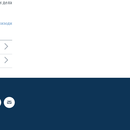
 дела
пизоди