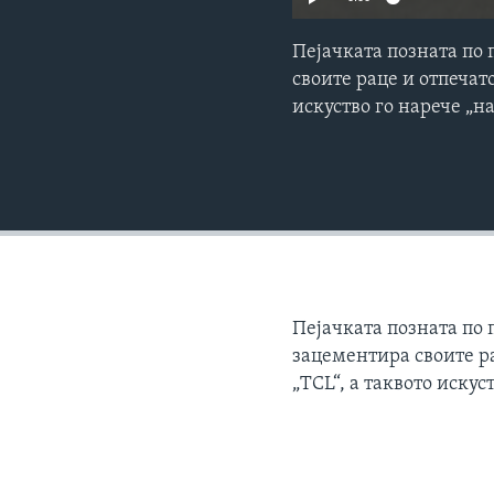
Пејачката позната по 
своите раце и отпечат
искуство го нарече „н
Пејачката позната по п
зацементира своите р
„TCL“, а таквото искус