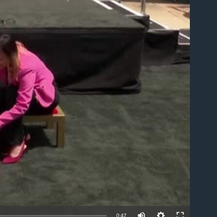
able
0:47