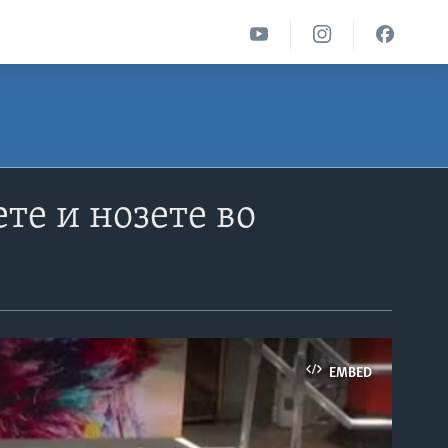
те и нозете во
EMBED