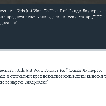
песната „Girls Just Want To Have Fun“ Синди Лаупер ги
оци пред познатиот холивудски кинески театар „TCL“, а
адреално“.
есната „Girls Just Want To Have Fun“ Синди Лаупер ги
аце и отпечатоци пред познатиот холивудски кинески 
тво го нарече „надреално“.