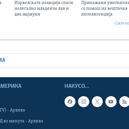
а
Израелската полиција спаси
Прикажани уметнички
нелегално младенче лав и
со помош на вештачка
два мајмуни
интелигенција
Сите е
МА
 АМЕРИКА
НАКУСО...
TV) - Архива
Д во минута - Архива