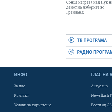
Сонце изгрева над Нук н
денот на изборите во
Гренланд
ТВ ПРОГРАМА
РАДИО ПРОГРА
ИНФО
ГЛАС НА
За нас
Актуелно
Контакт
Newsflash (
Learning English
Услови за користење
Вести од СА