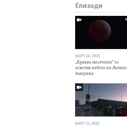
Епизоди
МАРТ 14, 2025
„Крвава месечина“ го
осветли небото на Латин
Америка
МАРТ 11, 2025