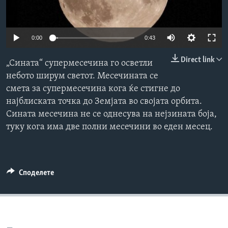
ИНТЕРВЈУА
Јазици
0:00
0:43
Direct link
„Сината“ супермесечина го осветли
небото ширум светот. Месечината се
смета за супермесечина кога ќе стигне до
најблиската точка до Земјата во својата орбита.
Сината месечина не се однесува на нејзината боја,
туку кога има две полни месечини во еден месец.
Споделете