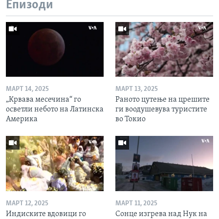
Епизоди
МАРТ 14, 2025
МАРТ 13, 2025
„Крвава месечина“ го
Раното цутење на црешите
осветли небото на Латинска
ги воодушевува туристите
Америка
во Токио
МАРТ 12, 2025
МАРТ 11, 2025
Индиските вдовици го
Сонце изгрева над Нук на