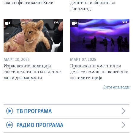
слават фестивалот Холи
денот на изборите во
Гренланд
МАРТ 10, 2025
МАРТ 07, 2025
Израелската полиција
Прикажани уметнички
спаси нелегално младенче
дела со помош на вештачка
лав и два мајмуни
интелигенција
Сите епизоди
ТВ ПРОГРАМА
РАДИО ПРОГРАМА