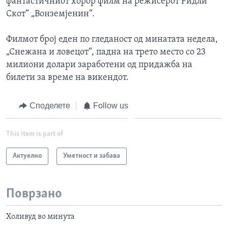
фантастичниот хорор филм на режисерот Ридли
Скот“ „Вонземјенин“.
Филмот број еден по гледаност од минатата недела,
„Снежана и ловецот“, падна на трето место со 23
милиони долари заработени од придажба на
билети за време на викендот.
Споделете
Follow us
This item is part of
Актуелно
Уметност и забава
Поврзано
Холивуд во минута