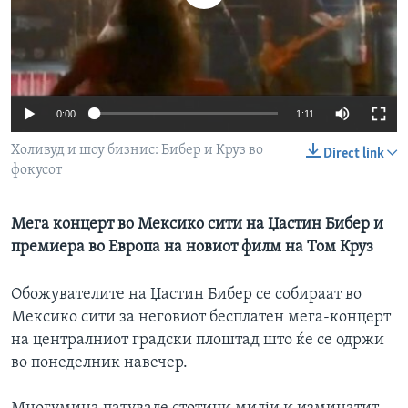
ИНТЕРВЈУА
Јазици
0:00
1:11
Холивуд и шоу бизнис: Бибер и Круз во
Direct link
фокусот
Мега концерт во Мексико сити на Џастин Бибер и
премиера во Европа на новиот филм на Том Круз
Обожувателите на Џастин Бибер се собираат во
Мексико сити за неговиот бесплатен мега-концерт
на централниот градски плоштад што ќе се одржи
во понеделник навечер.