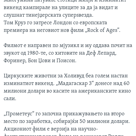
Многумина патувале стотици милји и изминатит
викенд кампирале на улиците за да ја видат и
слушнат тинејџерската суперѕвезда.
Том Круз го затресе Лондон со европската
премиера на неговиот нов филм „Rock of Ages”.
Филмот е направен по мјузикл и му оддава почит на
звукот од 1980-те, со хитовите на Деф Лепард,
Форинер, Бон Џови и Поисон.
Циркуските животни за Холивуд беа голем настан
изминатиот викенд. „Мадагаскар 3“ донесе над 60
милиони долари во касите на американските кино
сали.
„Прометеус“ го започна прикажувањето на второ
место по заработка, собирајќи 50 милиони долари.
Акциониот филм е верзија на научно-