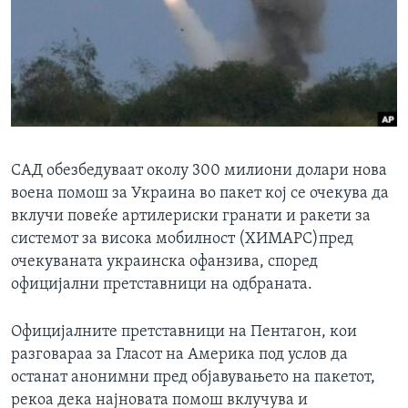
ИНТЕРВЈУА
Јазици
САД обезбедуваат околу 300 милиони долари нова
воена помош за Украина во пакет кој се очекува да
вклучи повеќе артилериски гранати и ракети за
системот за висока мобилност (ХИМАРС)пред
очекуваната украинска офанзива, според
официјални претставници на одбраната.
Официјалните претставници на Пентагон, кои
разговараа за Гласот на Америка под услов да
останат анонимни пред објавувањето на пакетот,
рекоа дека најновата помош вклучува и