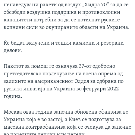
ненаведувани ракети од воздух „Хидра 70“ за да се
обезбеди воздушна поддршка и противоклопни
капацитети потребни за да се потиснат руските
копнени сили во окупираните области на Украина.
Ќе бидат вклучени и тешки камиони и резервни
делови.
Пакетот за помош го означува 37-от одобрено
претседателско повлекување на воена опрема од
залихите на американскиот Оддел за одбрана по
руската инвазија на Украина во февруари 2022
година.
Москва оваа година започна обновена офанзива во
Украина која е во застој, а Киев се подготвува за
масовна контраофанзива која се очекува да започне
во наредните денови или недели.