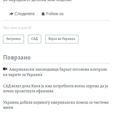
Споделете
Follow us
This item is part of
Актуелно
САД
Војна во Украина
Поврзано
Американски законодавци бараат поголема контрола
на парите за Украина
САД велат дека Киев ја има потребната воена опрема да ја
почне пролетната офанзива
Украина добила најмногу американска помош за чистење
мини