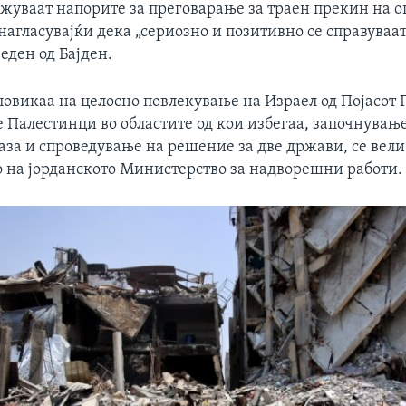
жуваат напорите за преговарање за траен прекин на о
агласувајќи дека „сериозно и позитивно се справуваат
еден од Бајден.
овикаа на целосно повлекување на Израел од Појасот 
е Палестинци во областите од кои избегаа, започнувањ
Газа и спроведување на решение за две држави, се вели
 на јорданското Министерство за надворешни работи.