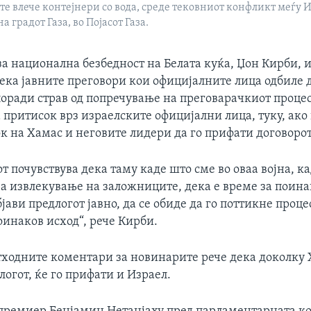
те влече контејнери со вода, среде тековниот конфликт меѓу И
а градот Газа, во Појасот Газа.
а национална безбедност на Белата куќа, Џон Кирби, 
ека јавните преговори кои официјалните лица одбиле д
поради страв од попречување на преговарачкиот процес
 притисок врз израелските официјални лица, туку, ако
к на Хамас и неговите лидери да го прифати договорот
т почувствува дека таму каде што сме во оваа војна, к
за извлекување на заложниците, дека е време за поина
бјави предлогот јавно, да се обиде да го поттикне проце
оинаков исход“, рече Кирби.
тходните коментари за новинарите рече дека доколку 
огот, ќе го прифати и Израел.