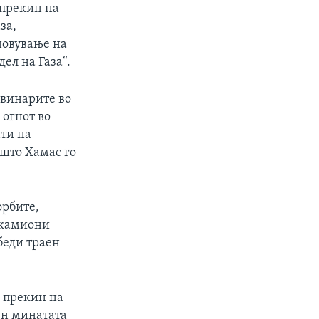
 прекин на
за,
новување на
ел на Газа“.
овинарите во
 огнот во
нти на
 што Хамас го
орбите,
 камиони
беди траен
а прекин на
ен минатата