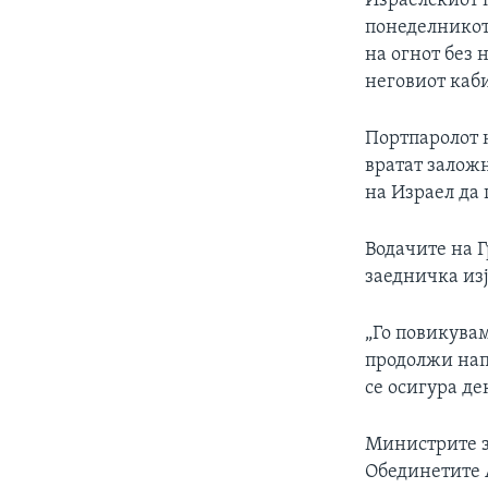
Израелскиот 
понеделникот 
на огнот без 
неговиот каб
Портпаролот н
вратат заложн
на Израел да
Водачите на 
заедничка изј
„Го повикувам
продолжи нап
се осигура де
Министрите з
Обединетите 