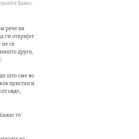
зраел и Хамас,
им рече на
а ги откријат
 не се
 ништо друго,
.
аде што сме во
ков пристап и
сот овде,
Хамас го