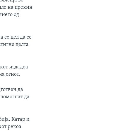
мисија во
иле на прекин
нието од
 со цел да се
стигне целта
кот издадоа
на огнот.
дготвен да
 помогнат да
ија, Катар и
кот рекоа