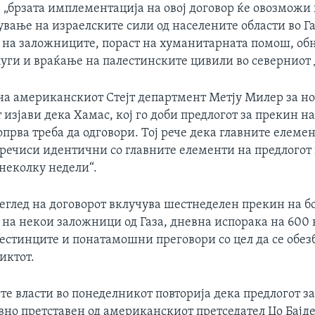
: „брзата имплементација на овој договор ќе овозможи
ување на израелските сили од населените области во Га
 на заложниците, пораст на хуманитарната помош, об
уги и враќање на палестинските цивили во северниот д
на американскиот Стејт департмент Метју Милер за н
изјави дека Хамас, кој го доби предлогот за прекин на
опрва треба да одговори. Тој рече дека главните елеме
 речиси идентични со главните елементи на предлогот
неколку недели“.
еглед на договорот вклучува шестнеделен прекин на б
 на некои заложници од Газа, дневна испорака на 600
естинците и понатамошни преговори со цел да се обез
иктот.
е власти во понеделникот повторија дека предлогот з
авно претставен од американскиот претседател Џо Бајд