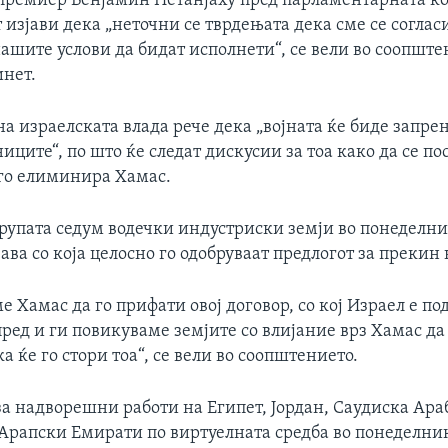
премиер Бенјамин Нетанјаху пред парламентарната ко
изјави дека „неточни се тврдењата дека сме се соглас
нашите услови да бидат исполнети“, се вели во соопште
инет.
а израелската влада рече дека „војната ќе биде запрена
иците“, по што ќе следат дискусии за тоа како да се по
 го елиминира Хамас.
Групата седум водечки индустриски земји во понеделни
ава со која целосно го одобруваат предлогот за прекин 
е Хамас да го прифати овој договор, со кој Израел е по
ред и ги повикуваме земјите со влијание врз Хамас да
ка ќе го стори тоа“, се вели во соопштението.
а надворешни работи на Египет, Јордан, Саудиска Араб
Арапски Емирати по виртуелната средба во понеделни