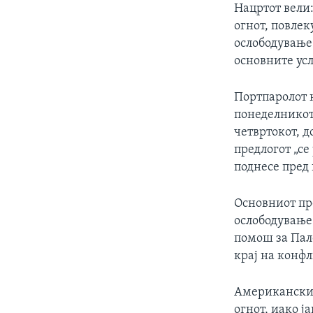
Нацртот вели
огнот, повлек
ослободување
основните усл
Портпаролот 
понеделникот 
четвртокот, д
предлогот „се
поднесе пред 
Основниот пр
ослободување
помош за Пал
крај на конфл
Американскит
огнот, иако ј