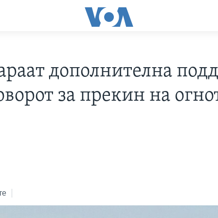
араат дополнителна под
оворот за прекин на огно
те