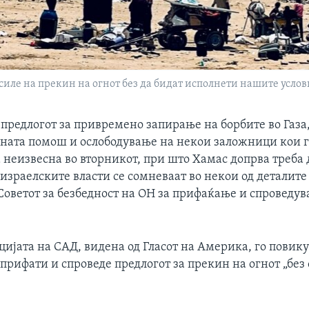
асиле на прекин на огнот без да бидат исполнети нашите услов
 предлогот за привремено запирање на борбите во Газа
ната помош и ослободување на некои заложници кои 
 неизвесна во вторникот, при што Хамас допрва треба 
 израелските власти се сомневаат во некои од деталите
Советот за безбедност на ОН за прифаќање и спроведув
ијата на САД, видена од Гласот на Америка, го повик
 прифати и спроведе предлогот за прекин на огнот „без