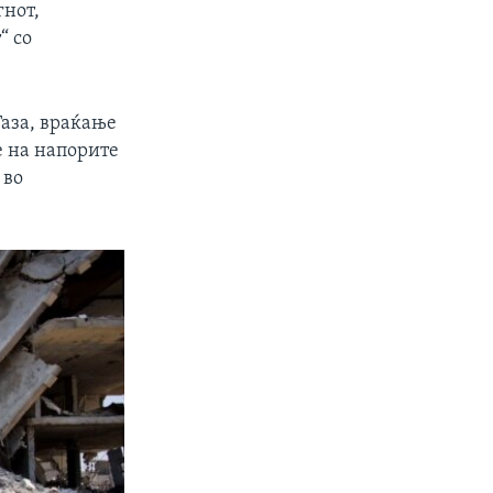
гнот,
“ со
Газа, враќање
е на напорите
 во