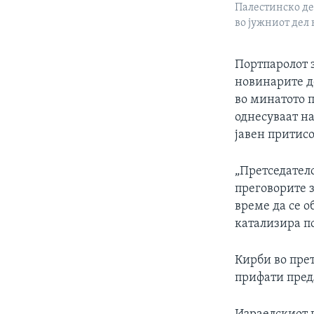
Палестинско де
во јужниот дел н
Портпаролот з
новинарите д
во минатото 
однесуваат на
јавен притисо
„Претседатело
преговорите 
време да се о
катализира п
Кирби во пре
прифати предл