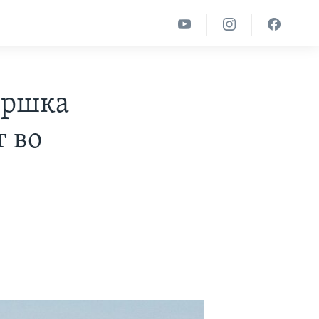
дршка
т во