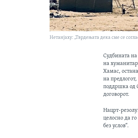
Нетанјаху: „Тврдењата дека сме се согл
Судбината на
на хуманитар
Хамас, остана
на предлогот,
поддршка од 
договорот.
Нацрт-резолуц
целосно да го
без услов“.