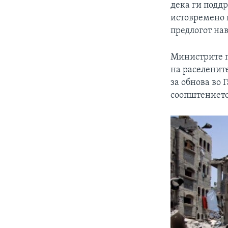
дека ги поддр
истовремено н
предлогот нав
Министрите п
на раселенит
за обнова во 
соопштението