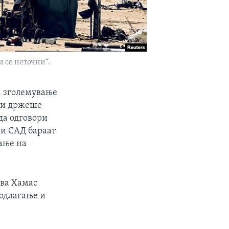
и се неточни“.
, зголемување
ги држеше
да одговори
 и САД бараат
ање на
ува Хамас
 одлагање и