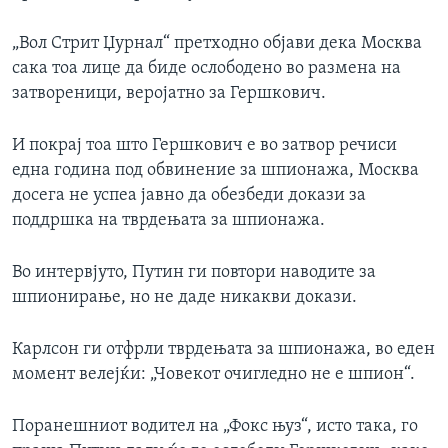
„Вол Стрит Џурнал“ претходно објави дека Москва
сака тоа лице да биде ослободено во размена на
затвореници, веројатно за Гершкович.
И покрај тоа што Гершкович е во затвор речиси
една година под обвинение за шпионажа, Москва
досега не успеа јавно да обезбеди докази за
поддршка на тврдењата за шпионажа.
Во интервјуто, Путин ги повтори наводите за
шпионирање, но не даде никакви докази.
Карлсон ги отфрли тврдењата за шпионажа, во еден
момент велејќи: „Човекот очигледно не е шпион“.
Поранешниот водител на „Фокс њуз“, исто така, го