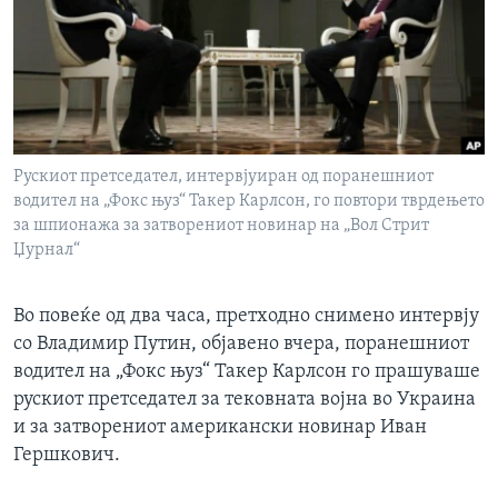
ИНТЕРВЈУА
Јазици
Рускиот претседател, интервјуиран од поранешниот
водител на „Фокс њуз“ Такер Карлсон, го повтори тврдењето
за шпионажа за затворениот новинар на „Вол Стрит
Џурнал“
Во повеќе од два часа, претходно снимено интервју
со Владимир Путин, објавено вчера, поранешниот
водител на „Фокс њуз“ Такер Карлсон го прашуваше
рускиот претседател за тековната војна во Украина
и за затворениот американски новинар Иван
Гершкович.