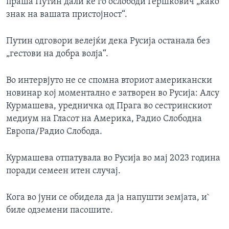
праша Путин дали ќе го ослободи Гершкович „како
знак на вашата пристојност“.
Путин одговори велејќи дека Русија останала без
„гестови на добра волја“.
Во интервјуто не се спомна вториот американски
новинар кој моментално е затворен во Русија: Алсу
Курмашева, уредничка од Прага во сестринскиот
медиум на Гласот на Америка, Радио Слободна
Европа/Радио Слобода.
Курмашева отпатувалa во Русија во мај 2023 година
поради семеен итен случај.
Кога во јуни се обидела да ја напушти земјата, и`
биле одземени пасошите.