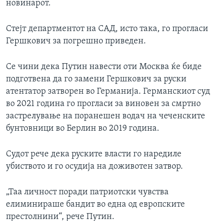
новинарот.
Стејт департментот на САД, исто така, го прогласи
Гершкович за погрешно приведен.
Се чини дека Путин навести оти Москва ќе биде
подготвена да го замени Гершкович за руски
атентатор затворен во Германија. Германскиот суд
во 2021 година го прогласи за виновен за смртно
застрелување на поранешен водач на чеченските
бунтовници во Берлин во 2019 година.
Судот рече дека руските власти го наредиле
убиството и го осудиja на доживотен затвор.
„Таа личност поради патриотски чувства
елиминираше бандит во една од европските
престолнини“, рече Путин.