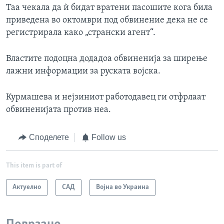
Таа чекала да ѝ бидат вратени пасошите кога била
приведена во октомври под обвинение дека не се
регистрирала како „странски агент“.
Властите подоцна додадоа обвиненија за ширење
лажни информации за руската војска.
Курмашева и нејзиниот работодавец ги отфрлаат
обвиненијата против неа.
Споделете
Follow us
This item is part of
Актуелно
САД
Војна во Украина