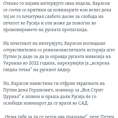
Откако го најави интервјуто оваа недела, Карлсон
се соочи со критики од новинарите кои велат дека
тој не го почитувал слабото досие за слобода на
печатот во Русија и оти може да помогне во
промовирањето на руската пропаганда.
На почетокот на интервјуто, Карлсон изгледаше
сочувствителен со ревизионистичката историја што
Путин ја даде за да ја оправда руската инвазија на
Украина во 2022 година, нарекувајќи ја „искрена
гледна точка“ на рускиот лидер.
Но, Карлсон навистина ги отфрли тврдењата на
Путин дека Гершкович, новинар за „Вол Стрит
Џурнал“ е шпион и праша дали Русија ќе го
ослободи новинарот да се врати во САД.
„Нема табу за да се реши ова прашање“, рече Путин