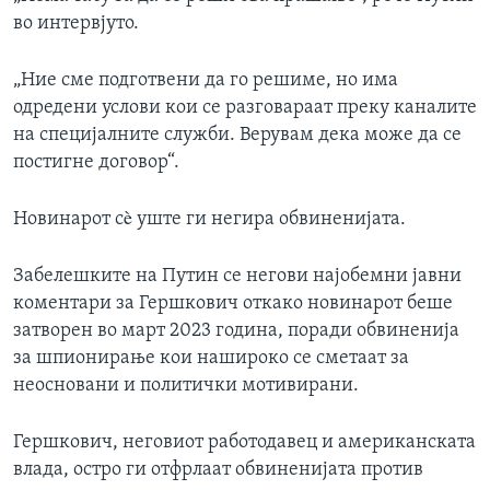
во интервјуто.
„Ние сме подготвени да го решиме, но има
одредени услови кои се разговараат преку каналите
на специјалните служби. Верувам дека може да се
постигне договор“.
Новинарот сè уште ги негира обвиненијата.
Забелешките на Путин се негови најобемни јавни
коментари за Гершкович откако новинарот беше
затворен во март 2023 година, поради обвиненија
за шпионирање кои нашироко се сметаат за
неосновани и политички мотивирани.
Гершкович, неговиот работодавец и американската
влада, остро ги отфрлаат обвиненијата против