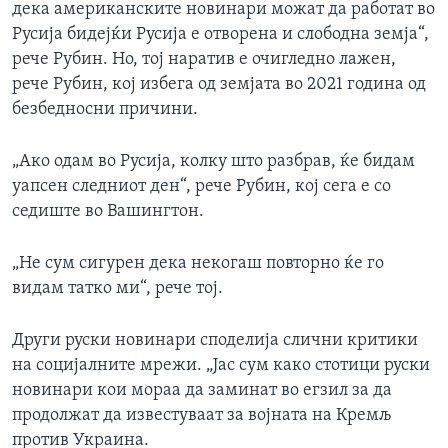
дека американските новинари можат да работат во
Русија бидејќи Русија е отворена и слободна земја“,
рече Рубин. Но, тој наратив е очигледно лажен,
рече Рубин, кој избега од земјата во 2021 година од
безбедносни причини.
„Ако одам во Русија, колку што разбрав, ќе бидам
уапсен следниот ден“, рече Рубин, кој сега е со
седиште во Вашингтон.
„Не сум сигурен дека некогаш повторно ќе го
видам татко ми“, рече тој.
Други руски новинари споделија слични критики
на социјалните мрежи. „Јас сум како стотици руски
новинари кои мораа да заминат во егзил за да
продолжат да известуваат за војната на Кремљ
против Украина.