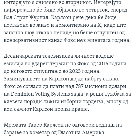
интервјуто е снимено во вторникот. Интервјуто
најверојатно ќе биде објавено во четврток, според
Вол Стрит Журнал. Карлсон рече дека ќе биде
поставено во живо и немонтирано на X, каде што
започна шоу откако ненадејно беше отпуштен од
конзервативниот канал Фокс њуз минатата година.
Десничарската телевизиска личност водеше
емисија во ударен термин на Фокс од 2016 година
до неговото отпуштање во 2023 година.
Заминувањето на Карлсон дојде набргу откако
Фокс се согласи да плати над 787 милиони долари
на Dominion Voting Systems за да ја реши тужбата за
клевета поради лажни изборни тврдења, многу од
кои самиот Карлсон пропагираше.
Мрежата Такер Карлсон не одговори веднаш на
барање за кометар од Гласот на Америка.