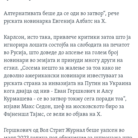
Алтернативата беше да се оди во затвор“, рече
руската новинарка Евгенија Албатс на X.
Карлсон, исто така, привлече критики затоа што ја
игнорира лошата состојба на слободата на печатот
во Русија, што доведе до апсење на голем број
новинари во земјата и принуди многу други на
егзил. „Сосема нешто за жалење за тоа како не
доволно американски новинари известуваат за
руската страна за инвазијата на Путин на Украина
кога двајца од нив - Еван Гершкович и Алсу
Курмашева - се во затвор токму сега поради тоа“,
изјави Макс Седон, шеф на московското биро за
Фајненшл Тајмс, се вели во објава на Х.
Гершкович од Вол Стрит Журнал беше уапсен во