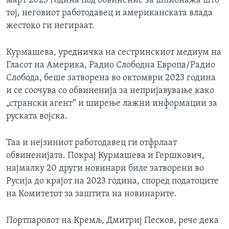
март 2023 година под обвинение за шпионажа што
тој, неговиот работодавец и американската влада
жестоко ги негираат.
Курмашева, уредничка на сестринскиот медиум на
Гласот на Америка, Радио Слободна Европа/Радио
Слобода, беше затворена во октомври 2023 година
и се соочува со обвиненија за непријавување како
„странски агент“ и ширење лажни информации за
руската војска.
Таа и нејзиниот работодавец ги отфрлаат
обвиненијата. Покрај Курмашева и Гершкович,
најмалку 20 други новинари биле затворени во
Русија до крајот на 2023 година, според податоците
на Комитетот за заштита на новинарите.
Портпаролот на Кремљ, Дмитриј Песков, рече дека