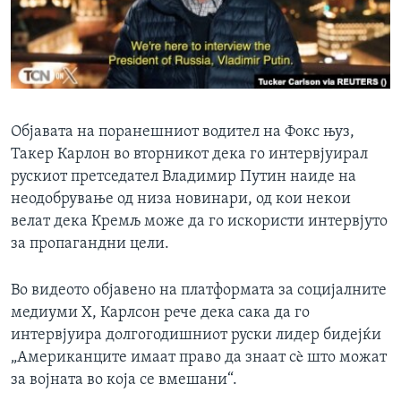
ИНТЕРВЈУА
Јазици
Објавата на поранешниот водител на Фокс њуз,
Такер Карлон во вторникот дека го интервјуирал
рускиот претседател Владимир Путин наиде на
неодобрување од низа новинари, од кои некои
велат дека Кремљ може да го искористи интервјуто
за пропагандни цели.
Во видеото објавено на платформата за социјалните
медиуми X, Карлсон рече дека сака да го
интервјуира долгогодишниот руски лидер бидејќи
„Американците имаат право да знаат сè што можат
за војната во која се вмешани“.