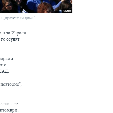
а „вратете ги дома“
рш за Израел
 го осудат
 поради
ото
САД.
повторно“,
лски - се
октомври,