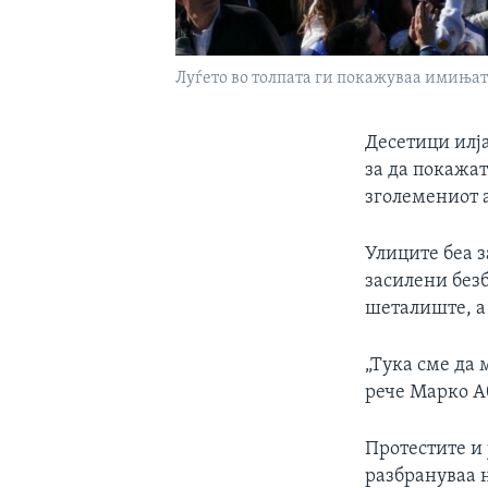
Луѓето во толпата ги покажуваа имињат
Десетици илј
за да покажат
зголемениот 
Улиците беа з
засилени без
шеталиште, а
„Тука сме да 
рече Марко Аб
Протестите и 
разбрануваа н