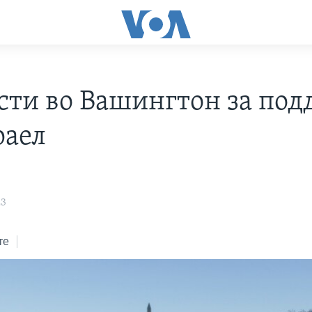
сти во Вашингтон за по
раел
23
те