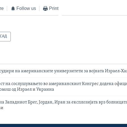
те
Follow us
Print
САД
судири на американските универзитети за војната Израел-Ха
ст на сослушувањето во американскиот Конгрес додека офици
помош од Израел и Украина
 Западниот Брег, Јордан, Иран за експлозијата врз болницата 
ви