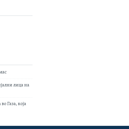
мас
јални лица на
во Газа, која