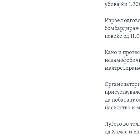
убивајќи 1.20
Израел одгово
бомбардирање
повеќе од 11.0
Како и проте
исламофобичн
малтретирање
Организатори
присуствувале
да побараат 
насилство и 
Луѓето во то
од Хамас и из