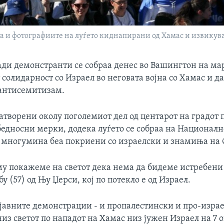
а и фотографиите на луѓето киднапирани од Хамас и извикува
ади демонстранти се собраа денес во Вашингтон на ма
 солидарност со Израел во неговата војна со Хамас и да
антисемитизам.
атворени околу поголемиот дел од центарот на градот
бедносни мерки, додека луѓето се собраа на Националн
 многумина беа покриени со израелски и знамиња на 
му покажеме на светот дека нема да бидеме истребени 
у (57) од Њу Џерси, кој по потекло е од Израел.
јавните демонстрации - и пропалестински и про-израе
из светот по нападот на Хамас низ јужен Израел на 7 