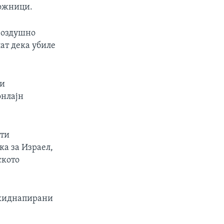
ложници.
 воздушно
ат дека убиле
 и
онлајн
оти
ка за Израел,
ското
 киднапирани