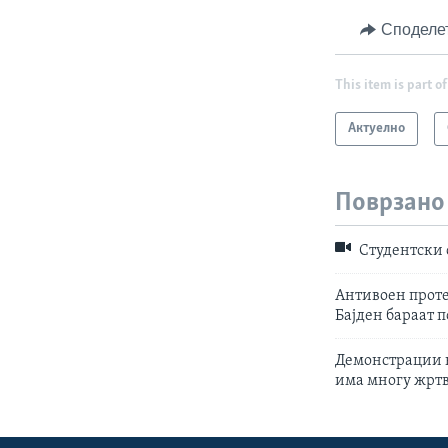
Споделе
This item is part of
Актуелно
Поврзано
Студентски 
Антивоен проте
Бајден бараат 
Демонстрации на
има многу жрт