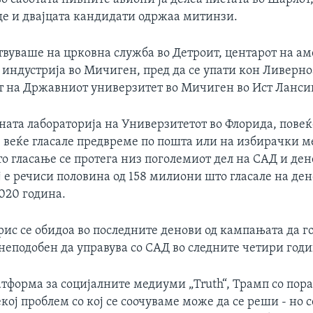
де и двајцата кандидати одржаа митинзи.
твуваше на црковна служба во Детроит, центарот на а
 индустрија во Мичиген, пред да се упати кон Ливерн
т на Државниот универзитет во Мичиген во Ист Ланси
ата лабораторија на Универзитетот во Флорида, повеќе
 веќе гласале предвреме по пошта или на избирачки ме
о гласање се протега низ поголемиот дел на САД и ден
 е речиси половина од 158 милиони што гласале на ден
020 година.
рис се обидоа во последните денови од кампањата да г
неподобен да управува со САД во следните четири год
атформа за социјалните медиуми „Truth“, Трамп со пора
екој проблем со кој се соочуваме може да се реши - но с