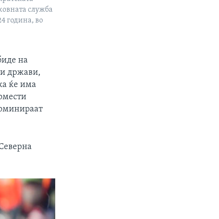
рковната служба
4 година, во
биде на
ни држави,
ка ќе има
домести
доминираат
 Северна