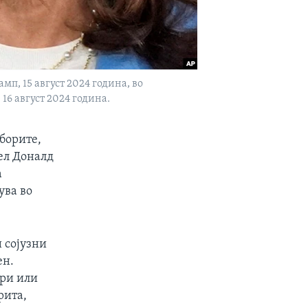
, 15 август 2024 година, во
16 август 2024 година.
борите,
ел Доналд
а
ува во
 сојузни
ен.
ири или
рита,