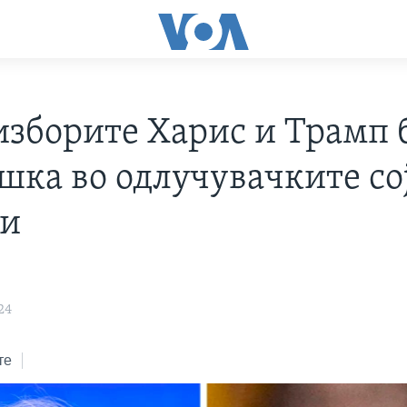
изборите Харис и Трамп 
шка во одлучувачките со
ви
24
те