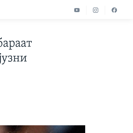
бараат
јузни