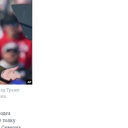
алд Трамп
ина.
водеа
е толку
, Северна