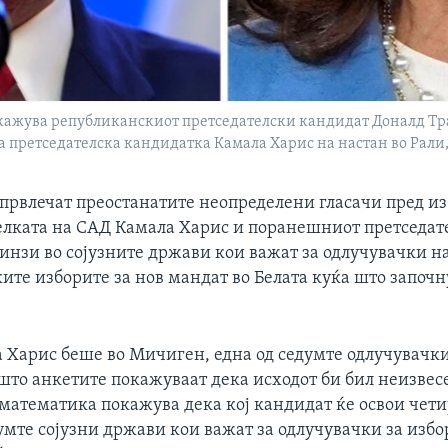
ажува републиканскиот претседателски кандидат Доналд Трамп
 претседателска кандидатка Камала Харис на настан во Рали, 
 првлечат преостанатите неопределени гласачи пред из
елката на САД Камала Харис и поранешниот претседат
инзи во сојузните држави кои важат за одлучувачки н
ите изборите за нов мандат во Белата куќа што започн
 Харис беше во Мичиген, една од седумте одлучувачки
што анкетите покажуваат дека исходот би бил неизвес
математика покажува дека кој кандидат ќе освои чет
умте сојузни држави кои важат за одлучувачки за избо