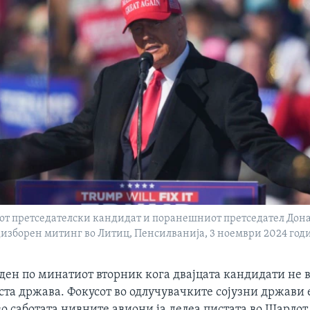
т претседателски кандидат и поранешниот претседател Дон
дизборен митинг во Литиц, Пенсилванија, 3 ноември 2024 год
ден по минатиот вторник кога двајцата кандидати не 
та држава. Фокусот во одлучувачките сојузни држави 
о саботата нивните авиони ја делеа пистата во Шарлот