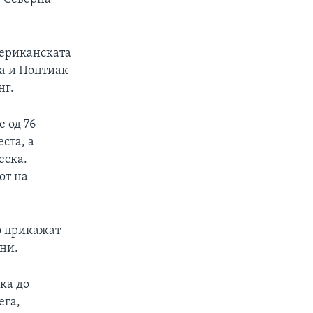
мериканската
оа и Понтиак
нг.
 од 76
ста, а
еска.
от на
о прикажат
ини.
ка до
ега,