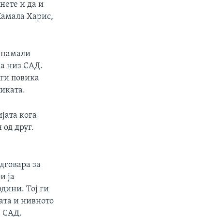
нете и да и
Камала Харис,
и намали
жа низ САД.
 ги повика
иката.
јата кога
 од друг.
дговара за
и ја
дини. Тој ги
ата и нивното
з САД.