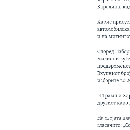
Каролина, ка
Харис присус
автомобилска
и на митинго
Според Изборн
милиони луѓе
предвременот
Вкупниот број
изборите во 2
И Трамп и Ха
другиот како 
На својата пл
гласачите: „С