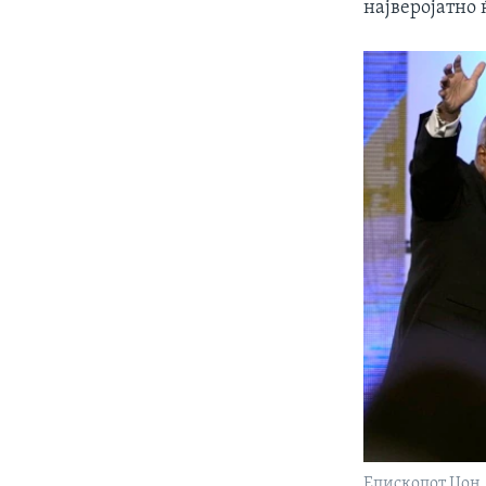
најверојатно 
Епископот Џон 