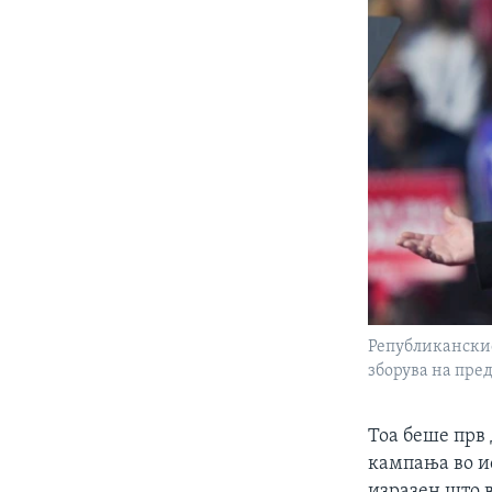
Републиканскио
зборува на пре
Тоа беше прв 
кампања во ис
изразен што в