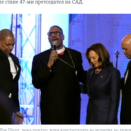
ќе стане 47-ми претседател на САД.
Дру Шерд, лево-центар, води конгрегација во молитва до демо