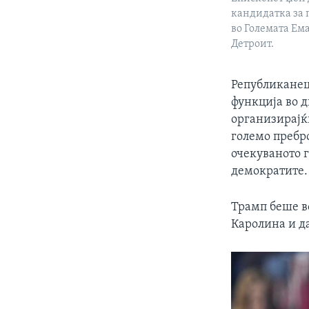
кандидатка за 
во Големата Ем
Детроит.
Републиканецо
функција во д
организирајќ
големо пребро
очекуваното 
демократите.
Трамп беше в
Каролина и д