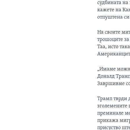
судбината на 
кажете на Кам
отпуштена си
На своите мит
трошоците за 
Таа, исто так
Американците
„Имаме можно
Доналд Трамп 
Завршивме со 
Трамп тврди д
зголемените 
преминале ме
прикажа мигр
присуство шт