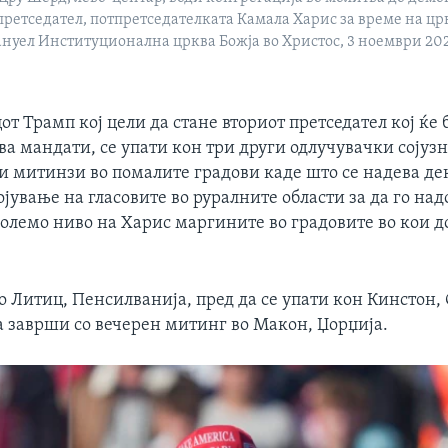
претседател, потпретседателката Камала Харис за време на ц
ануел Институционална црква Божја во Христос, 3 ноември 202
т Трамп кој цели да стане вториот претседател кој ќе 
ва мандати, се упати кон три други одлучувачки сојуз
и митинзи во помалите градови каде што се надева де
јување на гласовите во руралните области за да го на
големо ниво на Харис маргините во градовите во кои 
о Литиц, Пенсилванија, пред да се упати кон Кинстон,
а заврши со вечерен митинг во Макон, Џорџија.