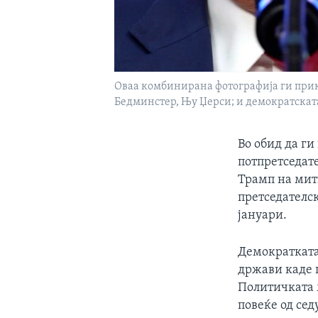
Оваа комбинирана фотографија ги прик
Бедминстер, Њу Џерси; и демократската
Во обид да ги
потпретседат
Трамп на мит
претседателск
јануари.
Демократката
држави каде 
Политичката 
повеќе од сед