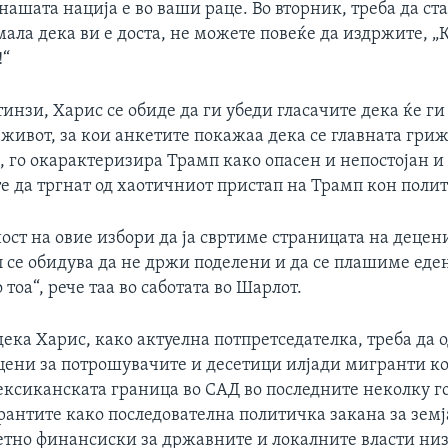
нашата нација е во ваши раце. Во вторник, треба да ста
ала дека ви е доста, не можете повеќе да издржите, „
!“
инзи, Харис се обиде да ги убеди гласачите дека ќе г
живот, за кои анкетите покажаа дека се главната гри
а, го окарактеризира Трамп како опасен и непостојан и
 да тргнат од хаотичниот пристап на Трамп кон полит
ст на овие избори да ја свртиме страницата на децени
се обидува да не држи поделени и да се плашиме еден
тоа“, рече таа во саботата во Шарлот.
ека Харис, како актуелна потпретседателка, треба да о
цени за потрошувачите и десетици илјади мигранти ко
ксиканската граница во САД во последните неколку го
антите како последователна политичка закана за земј
етно финансиски за државните и локалните власти ни