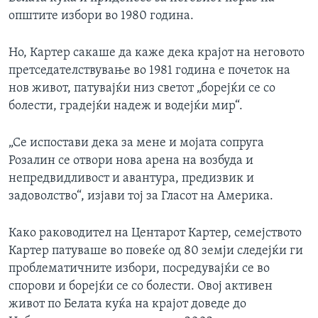
општите избори во 1980 година.
Но, Картер сакаше да каже дека крајот на неговото
претседателствување во 1981 година е почеток на
нов живот, патувајќи низ светот „борејќи се со
болести, градејќи надеж и водејќи мир“.
„Се испостави дека за мене и мојата сопруга
Розалин се отвори нова арена на возбуда и
непредвидливост и авантура, предизвик и
задоволство“, изјави тој за Гласот на Америка.
Како раководител на Центарот Картер, семејството
Картер патуваше во повеќе од 80 земји следејќи ги
проблематичните избори, посредувајќи се во
спорови и борејќи се со болести. Овој активен
живот по Белата куќа на крајот доведе до