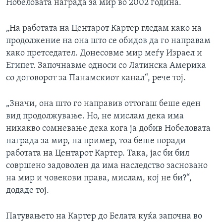
Нобеловата награда за мир во 2002 година.
„На работата на Центарот Картер гледам како на
продолжение на она што се обидов да го направам
како претседател. Донесовме мир меѓу Израел и
Египет. Започнавме односи со Латинска Америка
со договорот за Панамскиот канал“, рече тој.
„Значи, она што го направив оттогаш беше еден
вид продолжување. Но, не мислам дека има
никакво сомневање дека кога ја добив Нобеловата
награда за мир, на пример, тоа беше поради
работата на Центарот Картер. Така, јас би бил
совршено задоволен да има наследство засновано
на мир и човекови права, мислам, кој не би?“,
додаде тој.
Патувањето на Картер до Белата куќа започна во