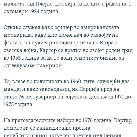
малиот град Плејнс, Џорџија, каде што е роден на 1
октомври 1924 година.
Откако служел како офицер во американската
морнарица, каде што помогнал во развојот на
флотата на нуклеарни подморници по Втората
светска војна, Картер се вратил во својот роден град
во 1953 година за да го води семејниот бизнис за
одгледување кикирики.
Тој влезе во политиката во 1960-тите, служејќи два
мандати како законодавец на Џорџија пред да
стане 76-ти гувернер на сојузната државаод 1971 до
1975 година.
На претседателските избори во 1976 година, Картер,
демократ, се кандидираше против
републиканскиот актуелен претседател Џералд