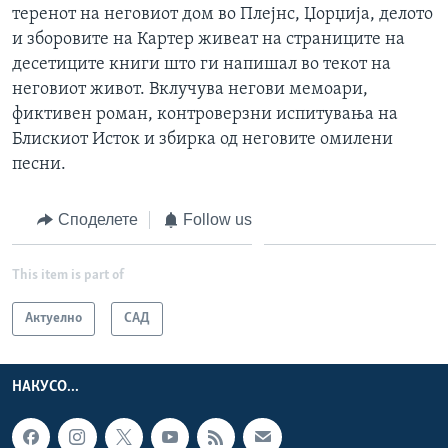
теренот на неговиот дом во Плејнс, Џорџија, делото
и зборовите на Картер живеат на страниците на
десетиците книги што ги напишал во текот на
неговиот живот. Вклучува негови мемоари,
фиктивен роман, контроверзни испитувања на
Блискиот Исток и збирка од неговите омилени
песни.
Споделете
Follow us
This item is part of
Актуелно
САД
НАКУСО...