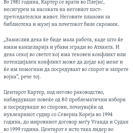
Во 1981 година, Картер се врати во Плејнс,
несигурен за насоката на неговиот пост-
претседателски живот. Неговите планови за
библиотека и музеј на почетокот биле скромни.
„Замислив дека ќе биде мала работа, каде што ќе
имам канцеларија и убави згради во Атланта. И
дека секој во светот кој има тековен конфликт или
потенцијален конфликт може да дојде кај мене и
ќе им помогнам да посредуваат во спорот и запрете
војна“, рече тој.
Центарот Картер, под негово раководство,
набљудуваше повеќе од 80 проблематични избори
и посредуваше во спорови, почнувајќи од
нуклеарниот судир со Северна Кореја во 1994
година, до мировниот договор меѓу Уганда и Судан
во 1999 година. Центарот е исто така лидер во