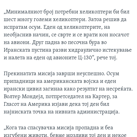
„Минималниот број потребни хеликоптери би бил
шест многу големи хеликоптери. Затоа решив да
испратам осум. Еден од хеликоптерите, на
необјаснив начин, се сврте и се врати кон носачот
на авиони. Друг падна во песочна бура во
Иранската пустина разви хидраулично истекување
и налета на еден од авионите Ц-130“, рече тој.
Прекинатата мисија заврши неуспешно. Осум
припадници на американската војска и еден
ирански цивил загинаа како резултат на несреќата.
Волтер Мондејл, потпретседател на Картер, за
Гласот на Америка изјави дека тој ден бил
најниската точка на нивната администрација.
„Кога таа спасувачка мисија пропадна и беа
изгубени животи, бевме мрзливи тој ден и некое