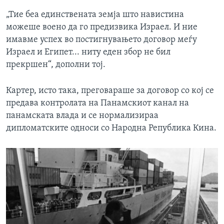
„Тие беа единствената земја што навистина
можеше воено да го предизвика Израел. И ние
имавме успех во постигнувањето договор меѓу
Израел и Египет... ниту еден збор не бил
прекршен“, дополни тој.
Картер, исто така, преговараше за договор со кој се
предава контролата на Панамскиот канал на
панамската влада и се нормализираа
дипломатските односи со Народна Република Кина.