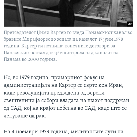
Претседателот Џими Картер го гледа Панамскиот канал во
бравите Мирафлорес во зоната на каналот, 17 јуни 1978
година. Картер ги потпиша конечните договори за
Панамскиот канал давајќи контрола над каналот на
Панама во 2000 година.
Но, во 1979 година, примарниот фокус на
администрацијата на Картер се сврте кон Иран,
каде револуцијата предводена од верски
свештеници ја собори владата на шахот поддржан
од САД, кој на крајот побегна во САД, каде што се
лекуваше од рак.
На 4 ноември 1979 година, милитантите лути на