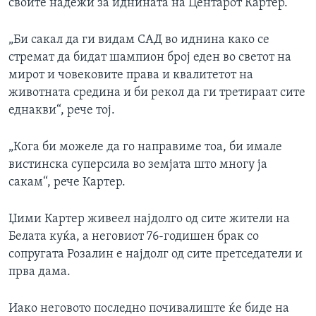
своите надежи за иднината на Центарот Картер.
„Би сакал да ги видам САД во иднина како се
стремат да бидат шампион број еден во светот на
мирот и човековите права и квалитетот на
животната средина и би рекол да ги третираат сите
еднакви“, рече тој.
„Кога би можеле да го направиме тоа, би имале
вистинска суперсила во земјата што многу ја
сакам“, рече Картер.
Џими Картер живеел најдолго од сите жители на
Белата куќа, а неговиот 76-годишен брак со
сопругата Розалин е најдолг од сите претседатели и
прва дама.
Иако неговото последно почивалиште ќе биде на