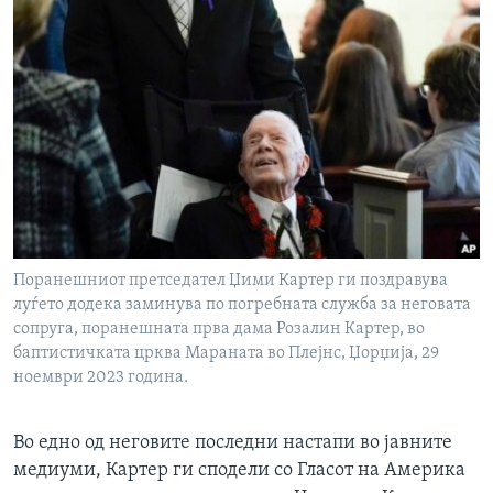
Поранешниот претседател Џими Картер ги поздравува
луѓето додека заминува по погребната служба за неговата
сопруга, поранешната прва дама Розалин Картер, во
баптистичката црква Мараната во Плејнс, Џорџија, 29
ноември 2023 година.
Во едно од неговите последни настапи во јавните
медиуми, Картер ги сподели со Гласот на Америка