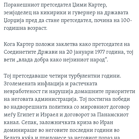
Поранешниот претседател Џими Картер,
земјоделец на кикирики и гувернер на државата
Џорџија пред да стане претседател, почина на 100-
годишна возраст.
Кога Картер положи заклетва како претседател на
Соединетите Држави на 20 јануари 1977 година, тој
вети „влада добра како нејзиниот народ“.
Тој претседаваше четири турбулентни години.
Зголемената инфлација и растечката
невработеност ги нарушија домашните приоритети
на неговата администрација. Тој постигна победи
во надворешната политика со мировниот договор
меѓу Египет и Израел и договорот за Панамскиот
канал. Сепак, заложничката криза во Иран
доминираше во неговите последни години во
Белата куќа и придонесе за неговиот пораз на