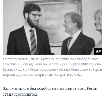
Претседателот Џими Картер се појавува со ослободениот
заложник Ричард Квин во Белата куќа, 19 јули 1980 година.
Кралицата, која беше ослободена од заробеништво во Иран
поради здравствени причини, се врати во САД.
Заложниците беа ослободени на денот кога Реган
стана претседател.