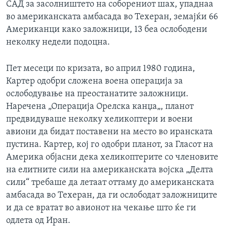
САД за засолништето на соборениот шах, упаднаа
во американската амбасада во Техеран, земајќи 66
Американци како заложници, 13 беа ослободени
неколку недели подоцна.
Пет месеци по кризата, во април 1980 година,
Картер одобри сложена воена операција за
ослободување на преостанатите заложници.
Наречена „Операција Орелска канџа„, планот
предвидуваше неколку хеликоптери и воени
авиони да бидат поставени на место во иранската
пустина. Картер, кој го одобри планот, за Гласот на
Америка објасни дека хеликоптерите со членовите
на елитните сили на американската војска „Делта
сили“ требаше да летаат оттаму до американската
амбасада во Техеран, да ги ослободат заложниците
и да се вратат во авионот на чекање што ќе ги
одлета од Иран.