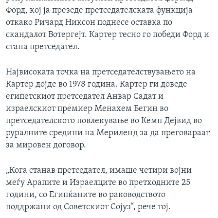
Форд, кој ја презеде претседателската функција
откако Ричард Никсон поднесе оставка по
скандалот Вотергејт. Картер тесно го победи Форд и
стана претседател.
Највисоката точка на претседателствувањето на
Картер дојде во 1978 година. Картер ги доведе
египетскиот претседател Анвар Садат и
израелскиот премиер Менахем Бегин во
претседателското повлекување во Кемп Дејвид во
руралните средини на Мериленд за да преговараат
за мировен договор.
„Кога станав претседател, имаше четири војни
меѓу Арапите и Израелците во претходните 25
години, со Египќаните во раководството
поддржани од Советскиот Сојуз“, рече тој.