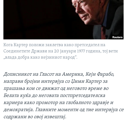
ИНТЕРВЈУА
Јазици
Кога Картер положи заклетва како претседател на
Соединетите Држави на 20 јануари 1977 година, тој вети
„влада добра како нејзиниот народ“.
Дописникот на Гласот на Америка, Кејн Фарабо,
направи
бројни интервјуа со Џими Картер за
прашања кои се движат од неговото време во
Белата куќа до неговата постпретседателска
кариера како промотор на глобалното здравје и
демократија. Главните моменти од тие интервјуа се
содржани во овој извештај.