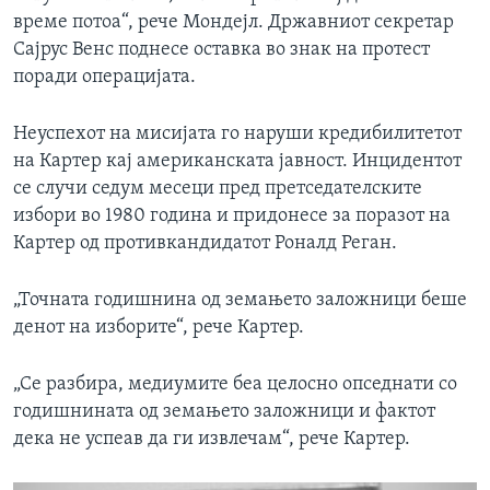
време потоа“, рече Мондејл. Државниот секретар
Сајрус Венс поднесе оставка во знак на протест
поради операцијата.
Неуспехот на мисијата го наруши кредибилитетот
на Картер кај американската јавност. Инцидентот
се случи седум месеци пред претседателските
избори во 1980 година и придонесе за поразот на
Картер од противкандидатот Роналд Реган.
„Точната годишнина од земањето заложници беше
денот на изборите“, рече Картер.
„Се разбира, медиумите беа целосно опседнати со
годишнината од земањето заложници и фактот
дека не успеав да ги извлечам“, рече Картер.