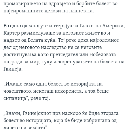
промовирањето на здравјето и борбите болест во
најсиромашните делови на планетата.
Во едно од многуте интервјуа за Гласот на Америка,
Картер размислуваше за неговиот живот во и
надвор од Белата куќа. Тој рече дека најголемиот
дел од неговото наследство не се неговите
достигнувања како претседател или Нобеловата
награда за мир, туку искоренувањето на болеста на
Гвинеја.
„Имаше само една болест во историјата на
човештвото, некогаш искоренета, а тоа беше
сипаница“, рече тој.
„Значи, Гвинејскиот црв наскоро ќе биде втората
болест во историјата, која ќе биде избришана од
лицето на земјата“.