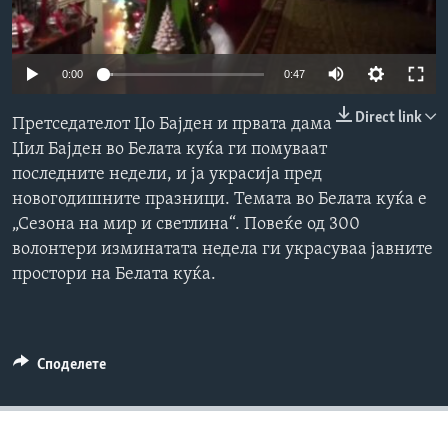
ИНТЕРВЈУА
Јазици
0:00
0:47
Direct link
Претседателот Џо Бајден и првата дама
Џил Бајден во Белата куќа ги помуваат
последните недели, и ја украсија пред
новогодишните празници. Темата во Белата куќа е
„Сезона на мир и светлина“. Повеќе од 300
волонтери изминатата недела ги украсуваа јавните
простори на Белата куќа.
Споделете