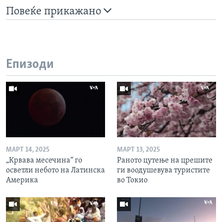
Повеќе прикажано
Епизоди
МАРТ 14, 2025
МАРТ 13, 2025
„Крвава месечина“ го
Раното цутење на црешите
осветли небото на Латинска
ги воодушевува туристите
Америка
во Токио