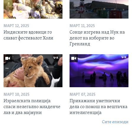
МАРТ 12, 2025
МАРТ 11, 2025
Индиските вдовици го
Сонце изгрева над Нук на
слават фестивалот Холи
денот на изборите во
Гренланд
МАРТ 10, 2025
МАРТ 07, 2025
Израелската полиција
Прикажани уметнички
спаси нелегално младенче
дела со помош на вештачка
лав и два мајмуни
интелигенција
Сите епизоди