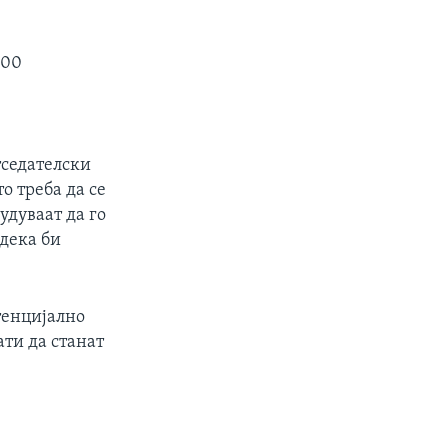
000
тседателски
о треба да се
удуваат да го
 дека би
тенцијално
ти да станат