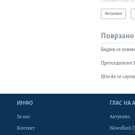
This item is part of
Актуелно
Поврзано
Бајден се повл
Претседателот 
Што ќе се случи
ИНФО
ГЛАС НА
За нас
Актуелно
Контакт
Newsflash (