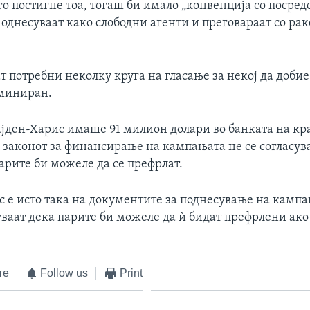
го постигне тоа, тогаш би имало „конвенција со посредс
 однесуваат како слободни агенти и преговараат со рак
т потребни неколку круга на гласање за некој да доби
оминиран.
јден-Харис имаше 91 милион долари во банката на крај
 законот за финансирање на кампањата не се согласува
арите би можеле да се префрлат.
с е исто така на документите за поднесување на кампа
ваат дека парите би можеле да ѝ бидат префрлени ако 
те
Follow us
Print