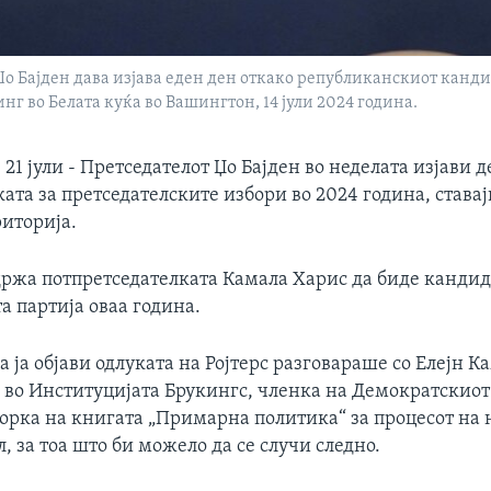
о Бајден дава изјава еден ден откако републиканскиот канди
г во Белата куќа во Вашингтон, 14 јули 2024 година.
 јули - Претседателот Џо Бајден во неделата изјави д
ката за претседателските избори во 2024 година, става
риторија.
ддржа потпретседателката Камала Харис да биде кандид
а партија оваа година.
а ја објави одлуката на Ројтерс разговараше со Елејн К
 во Институцијата Брукингс, членка на Демократскио
торка на книгата „Примарна политика“ за процесот на
л, за тоа што би можело да се случи следно.