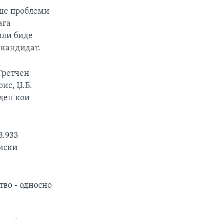
аше проблеми
ага
или биде
 кандидат.
Гретчен
ис, Џ.Б.
ден кои
3.933
тиски
тво - односно