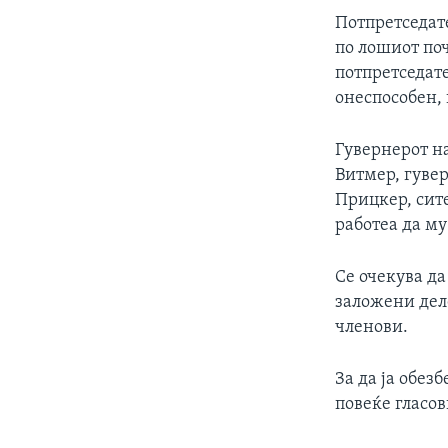
Потпретседат
по лошиот поч
потпретседате
онеспособен, 
Гувернерот н
Витмер, гуве
Прицкер, сит
работеа да му
Се очекува да
заложени дел
членови.
За да ја обез
повеќе гласов