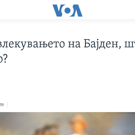
влекувањето на Бајден, ш
о?
те