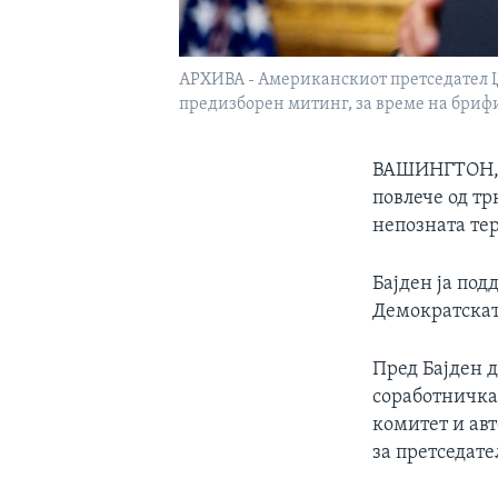
АРХИВА - Американскиот претседател Џ
предизборен митинг, за време на брифин
ВАШИНГТОН, 21
повлече од тр
непозната те
Бајден ја по
Демократскат
Пред Бајден д
соработничка
комитет и ав
за претседате