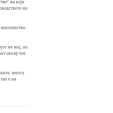
тво“ на која
оводството на
е мнозинство
от на мај, но
ат околу тоа
њата, многу
таа е на