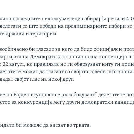
омина последните неколку месеци собирајќи речиси 4.
делегати со што победи на прелиминарните избори во
е држави и територии.
вообичаено би гласале за него да биде официјален пре
партијата на Демократската национална конвенција шт
о 22 август, но правилата не ги обврзуваат ниту ги прин
елегатите можат да гласаат со својата совест, што значи
адат својот глас на некој друг.
е на Бајден всушност се „ослободуваат“ делегатите по
остор за конкуренција меѓу други демократски кандида
идати би можеле да влезат во трката.