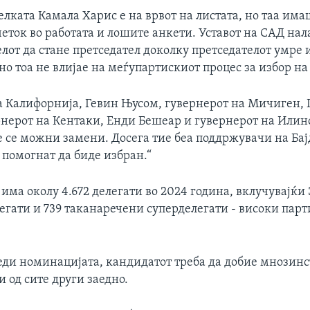
елката Камала Харис е на врвот на листата, но таа им
еток во работата и лошите анкети. Уставот на САД нал
лот да стане претседател доколку претседателот умре 
но тоа не влијае на меѓупартискиот процес за избор на
а Калифорнија, Гевин Њусом, гувернерот на Мичиген, 
рнерот на Кентаки, Енди Бешеар и гувернерот на Илино
е се можни замени. Досега тие беа поддржувачи на Бај
 помогнат да биде избран.“
 има околу 4.672 делегати во 2024 година, вклучувајќи 
егати и 739 таканаречени суперделегати - високи пар
беди номинацијата, кандидатот треба да добие мнозинс
и од сите други заедно.