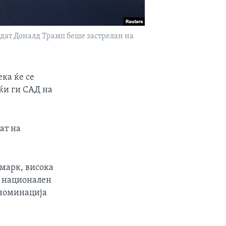
дат Доналд Трамп беше застрелан на
ека ќе се
јќи ги САД на
ат на
амарк, висока
т национален
 номинација