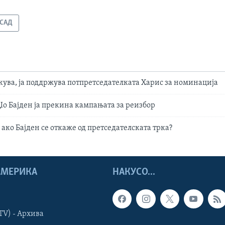
САД
екува, ја поддржува потпретседателката Харис за номинација
Џо Бајден ја прекина кампањата за реизбор
 ако Бајден се откаже од претседателската трка?
 АМЕРИКА
НАКУСО...
TV) - Архива