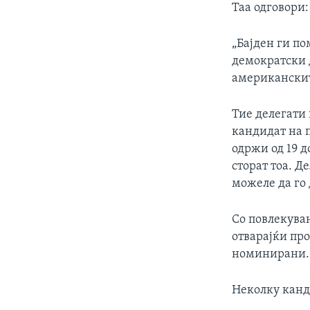
Таа одговори:
„Бајден ги п
демократски 
американскит
Тие делегати 
кандидат на 
одржи од 19 д
сторат тоа. Д
можеле да го д
Со повлекувањ
отварајќи пр
номинирани.
Неколку канд