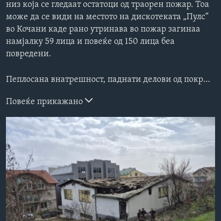
низ која се гледаат остатоци од траорен пожар. Тоа
ИНТЕРВЈУА
може да се види на местото на дискотеката „Пулс“
Јазици
во Кочани каде рано утринава во пожар загинаа
намјалку 59 лица и повеќе од 150 лица беа
повредени.
Пеплосана внатрешност, паднати делови од покривот, пеплосана и искривена покривна конструкција, една мала врата низ која се гледаат остатоци од траорен пожар. Тоа може да се види на местото на дискотеката „Пулс“ во Кочани каде рано утринава во пожар загинаа намјалку 59 лица и повеќе од 150 лица беа повредени.
Повеќе прикажано