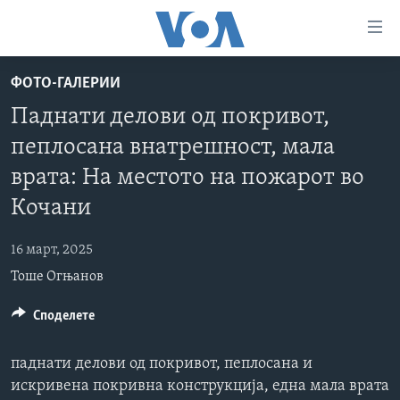
Линкови
за
пристапност
ФОТО-ГАЛЕРИИ
ДОМА
Премини
Паднати делови од покривот,
на
РУБРИКИ
пеплосана внатрешност, мала
главната
ФОТОГАЛЕРИИ
САД
содржина
врата: На местото на пожарот во
Премини
ДОКУМЕНТАРЦИ
МАКЕДОНИЈА
Кочани
до
АРХИВИРАНА ПРОГРАМА
СВЕТ
страната
16 март, 2025
ЗА НАС
за
ЕКОНОМИЈА
NEWSFLASH - АРХИВА
Тоше Огњанов
навигација
ПОЛИТИКА
ВЕСТИ ОД САД ВО МИНУТА - АРХИВА
Пребарувај
Learning English
Споделете
ЗДРАВЈЕ
ИЗБОРИ ВО САД 2020 - АРХИВА
НАКУСО...
НАУКА
паднати делови од покривот, пеплосана и
искривена покривна конструкција, една мала врата
УМЕТНОСТ И ЗАБАВА