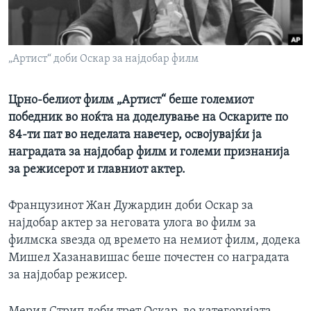
ИНТЕРВЈУА
Јазици
„Артист“ доби Оскар за најдобар филм
Црно-белиот филм „Артист“ беше големиот
победник во ноќта на доделување на Оскарите по
84-ти пат во неделата навечер, освојувајќи ја
наградата за најдобар филм и големи признанија
за режисерот и главниот актер.
Французинот Жан Дужардин доби Оскар за
најдобар актер за неговата улога во филм за
филмска ѕвезда од времето на немиот филм, додека
Мишел Хазанавишас беше почестен со наградата
за најдобар режисер.