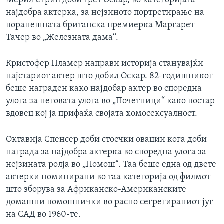
Мерил Стрип доби трет Оскар, во категоријата
најдобра актерка, за нејзиното портретирање на
поранешната британска премиерка Маргарет
Тачер во „Железната дама“.
Кристофер Пламер направи историја станувајќи
најстариот актер што добил Оскар. 82-годишниког
беше награден како најдобар актер во споредна
улога за неговата улога во „Почетници“ како постар
вдовец кој ја прифаќа својата хомосексуалност.
Октавија Спенсер доби стоечки овации кога доби
награда за најдобра актерка во споредна улога за
нејзината ролја во „Помош“. Таа беше една од двете
актерки номинирани во таа категорија од филмот
што зборува за Африканско-Американските
домашни помошнички во расно сегрегираниот југ
на САД во 1960-те.