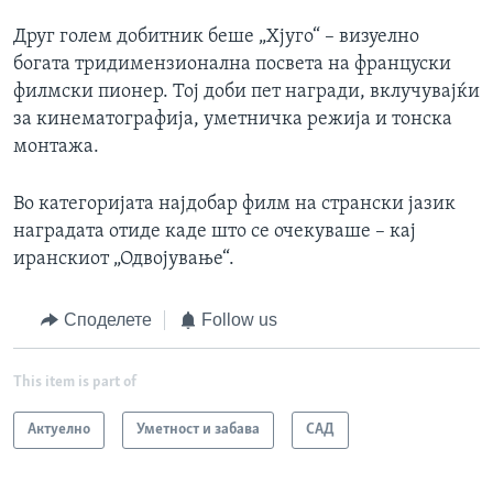
Друг голем добитник беше „Хјуго“ – визуелно
богата тридимензионална посвета на француски
филмски пионер. Тој доби пет награди, вклучувајќи
за кинематографија, уметничка режија и тонска
монтажа.
Во категоријата најдобар филм на странски јазик
наградата отиде каде што се очекуваше – кај
иранскиот „Одвојување“.
Споделете
Follow us
This item is part of
Актуелно
Уметност и забава
САД