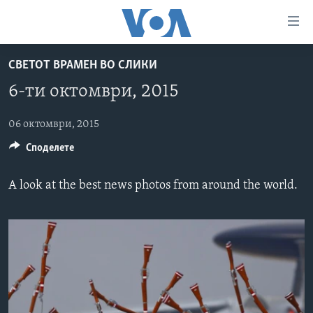
Линкови
за
пристапност
СВЕТОТ ВРАМЕН ВО СЛИКИ
ДОМА
Премини
6-ти октомври, 2015
на
РУБРИКИ
главната
ФОТОГАЛЕРИИ
06 октомври, 2015
САД
содржина
Споделете
Премини
ДОКУМЕНТАРЦИ
МАКЕДОНИЈА
до
АРХИВИРАНА ПРОГРАМА
СВЕТ
страната
A look at the best news photos from around the world.
ЗА НАС
за
ЕКОНОМИЈА
NEWSFLASH - АРХИВА
навигација
ПОЛИТИКА
ВЕСТИ ОД САД ВО МИНУТА - АРХИВА
Пребарувај
Learning English
ЗДРАВЈЕ
ИЗБОРИ ВО САД 2020 - АРХИВА
НАКУСО...
НАУКА
УМЕТНОСТ И ЗАБАВА