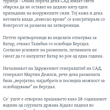
турнеја - Обама порача дека САД имаат света
обврска да не остават на цедило ниту еден
припадник на вооружените сили. Тој кажа и дека
неговата влада „извесно време“ се консултирала со
Конгресот за размена на затвореници.
Петтте притвореници во неделата отпатуваа за
Катар, откако Талибан го ослободи Бергдал.
Согласно условите на размената, петмината не
смеат да го напуштат Катар во рок од една година.
Началникот на Здружениот генералштаб на САД,
генералот Мартин Демпси, рече дека размената
била „веројатно, најдобрата и последна можност за
ослободување“ на Бергдал.
Се` уште е отворено прашањето како 28-годишниот
водник од сојузната држава Ајдахо паднал во