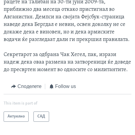
рацете на Талибан на 30-ти јуни 2009-та,
приближно два месеца откако пристигнал во
Авганистан. Демпси на својата Фејсбук-страница
наведе дека Бергдал е невин, освен доколку не се
докаже дека е виновен, но и дека армиските
водачи ќе разгледаат дали ги прекршил правилата.
Секретарот за одбрана Чак Хегел, пак, изрази
надеж дека оваа размена на затвореници ќе доведе
до пресвртен момент во односите со милитантите.
Споделете
Follow us
This item is part of
Актуелно
САД