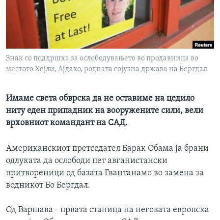
ИНТЕРВЈУА
Јазици
Знак со поддршка за ослободувањето во продавница во
местото Хејли, Ајдахо, родната сојузна држава на Бергдал
Имаме света обврска да не оставиме на цедило
ниту еден припадник на вооружените сили, вели
врховниот командант на САД.
Американскиот претседател Барак Обама ја брани
одлуката да ослободи пет авганистански
притвореници од базата Гвантанамо во замена за
водникот Бо Бергдал.
Од Варшава - првата станица на неговата европска