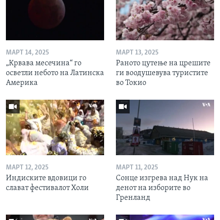
МАРТ 14, 2025
МАРТ 13, 2025
„Крвава месечина“ го
Раното цутење на црешите
осветли небото на Латинска
ги воодушевува туристите
Америка
во Токио
МАРТ 12, 2025
МАРТ 11, 2025
Индиските вдовици го
Сонце изгрева над Нук на
слават фестивалот Холи
денот на изборите во
Гренланд