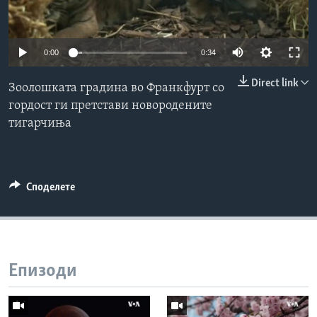
ИНТЕРВЈУА
Јазици
0:00
0:34
Direct link
Зоолошката градина во Франкфурт со
гордост ги претстави новородените
тигарчиња
Споделете
Епизоди