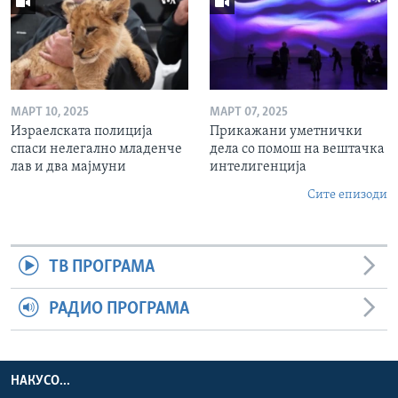
МАРТ 10, 2025
МАРТ 07, 2025
Израелската полиција
Прикажани уметнички
спаси нелегално младенче
дела со помош на вештачка
лав и два мајмуни
интелигенција
Сите епизоди
ТВ ПРОГРАМА
РАДИО ПРОГРАМА
НАКУСО...