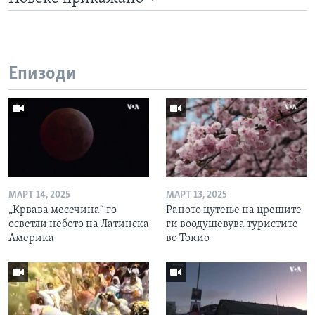
Епизоди
МАРТ 14, 2025
МАРТ 13, 2025
„Крвава месечина“ го
Раното цутење на црешите
осветли небото на Латинска
ги воодушевува туристите
Америка
во Токио