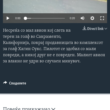
ИНТЕРВЈУА
Јазици
0:00
0:20
Direct link
Несреќа со мал авион кој слета на
терен за голф во Сакраменто,
Калифорнија, покрај продавницата во комплексот
за голф Хагин Оукс. Пилотот се здобил со мали
повреди, а никој друг не е повреден. Малиот авион
за влакно не удри во случаен минувач.
Споделете
Повеќе прикажано