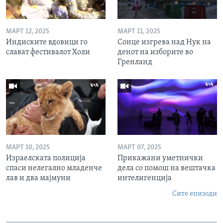
МАРТ 12, 2025
МАРТ 11, 2025
Индиските вдовици го
Сонце изгрева над Нук на
слават фестивалот Холи
денот на изборите во
Гренланд
МАРТ 10, 2025
МАРТ 07, 2025
Израелската полиција
Прикажани уметнички
спаси нелегално младенче
дела со помош на вештачка
лав и два мајмуни
интелигенција
Сите епизоди