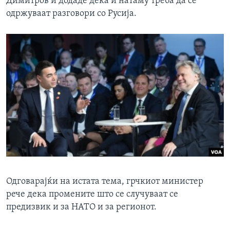
Димитров и додаде дека и натаму треба да се
одржуваат разговори со Русија.
​Одговарајќи на истата тема, грчкиот министер
рече дека промените што се случуваат се
предизвик и за НАТО и за регионот.