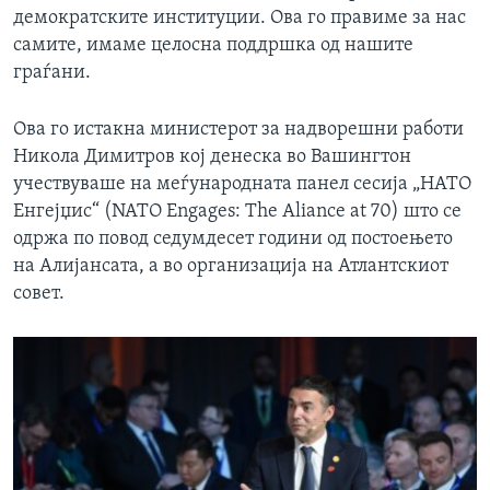
демократските институции. Ова го правиме за нас
самите, имаме целосна поддршка од нашите
граѓани.
Ова го истакна министерот за надворешни работи
Никола Димитров кој денеска во Вашингтон
учествуваше на меѓународната панел сесија „НАТО
Енгејџис“ (NATO Engages: The Aliance at 70) што се
одржа по повод седумдесет години од постоењето
на Алијансата, а во организација на Атлантскиот
совет.