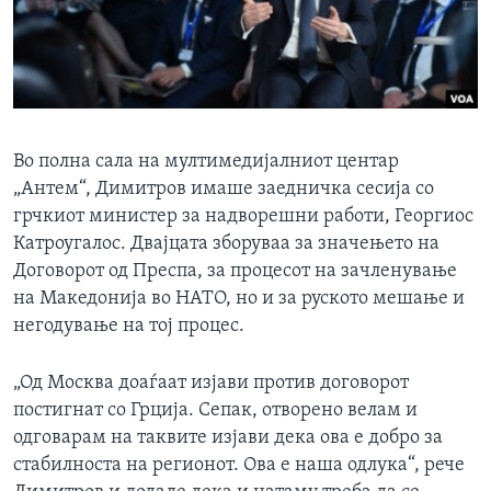
Во полна сала на мултимедијалниот центар
„Антем“, Димитров имаше заедничка сесија со
грчкиот министер за надворешни работи, Георгиос
Катроугалос. Двајцата зборуваа за значењето на
Договорот од Преспа, за процесот на зачленување
на Македонија во НАТО, но и за руското мешање и
негодување на тој процес.
„Од Москва доаѓаат изјави против договорот
постигнат со Грција. Сепак, отворено велам и
одговарам на таквите изјави дека ова е добро за
стабилноста на регионот. Ова е наша одлука“, рече