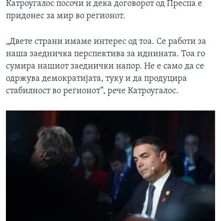
Катроугалос посочи и дека договорот од Преспа е
придонес за мир во регионот.
„Двете страни имаме интерес од тоа. Се работи за
наша заедничка перспектива за иднината. Тоа го
сумира нашиот заеднички напор. Не е само да се
одржува демократијата, туку и да продуцира
стабилност во регионот“, рече Катроугалос.