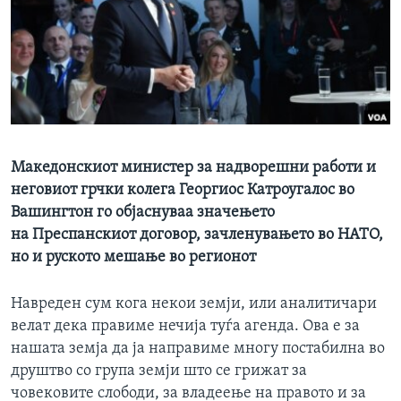
ИНТЕРВЈУА
Јазици
Македонскиот министер за надворешни работи и
неговиот грчки колега Георгиос Катроугалос во
Вашингтон го објаснуваа значењето
на Преспанскиот договор, зачленувањето во НАТО,
но и руското мешање во регионот
Навреден сум кога некои земји, или аналитичари
велат дека правиме нечија туѓа агенда. Ова е за
нашата земја да ја направиме многу постабилна во
друштво со група земји што се грижат за
човековите слободи, за владеење на правото и за