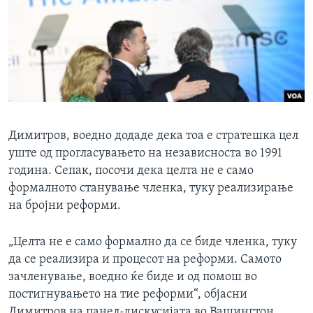
Димитров, воедно додаде дека тоа е стратешка цел
уште од прогласувањето на независноста во 1991
година. Сепак, посочи дека целта не е само
формалното станување членка, туку реализирање
на бројни реформи.
„Целта не е само формално да се биде членка, туку
да се реализира и процесот на реформи. Самото
зачленување, воедно ќе биде и од помош во
постигнувањето на тие реформи“, објасни
Димитров на панел-дискусијата во Вашингтон.