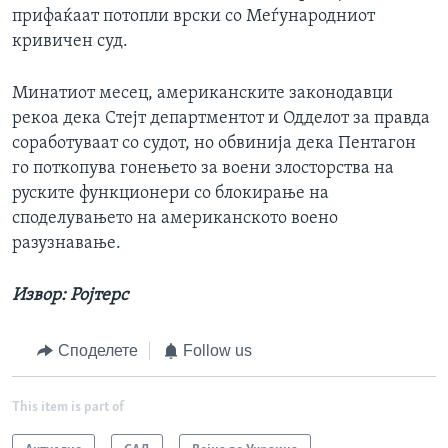
прифаќаат потопли врски со Меѓународниот
кривичен суд.
Минатиот месец, американските законодавци
рекоа дека Стејт департментот и Одделот за правда
соработуваат со судот, но обвинија дека Пентагон
го поткопува гонењето за воени злосторства на
руските функционери со блокирање на
споделувањето на американското воено
разузнавање.
Извор: Ројтерс
Споделете
Follow us
This item is part of