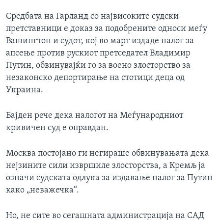
Средбата на Гарланд со највисоките судски
претставници е доказ за подобрените односи меѓу
Вашингтон и судот, кој во март издаде налог за
апсење против рускиот претседател Владимир
Путин, обвинувајќи го за воено злосторство за
незаконско депортирање на стотици деца од
Украина.
Бајден рече дека налогот на Меѓународниот
кривичен суд е оправдан.
Москва постојано ги негираше обвинувањата дека
нејзините сили извршиле злосторства, а Кремљ ја
означи судската одлука за издавање налог за Путин
како „неважечка“.
Но, не сите во сегашната администрација на САД