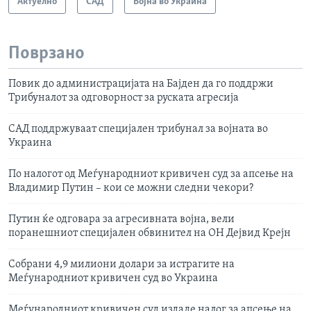
Актуелно
САД
Војна во Украина
Поврзано
Повик до администрацијата на Бајден да го поддржи
Трибуналот за одговорност за руската агресија
САД поддржуваат специјален трибунал за војната во
Украина
По налогот од Меѓународниот кривичен суд за апсење на
Владимир Путин – кои се можни следни чекори?
Путин ќе одговара за агресивната војна, вели
поранешниот специјален обвинител на ОН Дејвид Крејн
Собрани 4,9 милиони долари за истрагите на
Меѓународниот кривичен суд во Украина
Меѓународниот кривичен суд издаде налог за апсење на