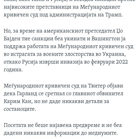
највисоките претставници на Меѓународниот
кривичен суд под администрацијата на Трамп.
Но, за време на американскиот претседател Џо
Бајден тие санкции беа укинати и Вашингтон ја
поддржа работата на Меѓународниот кривичен суд
во истрагата за воените злосторства во Украина,
откако Русија изврши инвазија во февруари 2022
година.
Меѓународниот кривичен суд на Твитер објави
дека Гарланд се сретнал со главниот обвинител
Карим Кан, но не даде никакви детали за
состаноците.
Посетата не беше најавена предвреме и не беа
дадени никакви информации до медиумите.