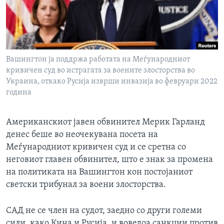
ИНТЕРВЈУА
Јазици
Вашингтон ја поддржа работата на Меѓународниот
кривичен суд во истрагата за воените злосторства во
Украина, откако Русија изврши инвазија во февруари 2022
година
Американскиот јавен обвинител Мерик Гарланд
денес беше во неочекувана посета на
Меѓународниот кривичен суд и се сретна со
неговиот главен обвинител, што е знак за промена
на политиката на Вашингтон кон постојаниот
светски трибунал за воени злосторства.
САД не се член на судот, заедно со други големи
сили, како Кина и Русија, и воведоа санкции против