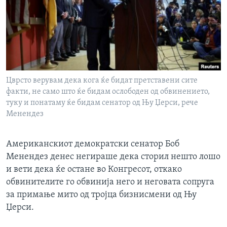
ИНТЕРВЈУА
Јазици
Цврсто верувам дека кога ќе бидат претставени сите
факти, не само што ќе бидам ослободен од обвинението,
туку и понатаму ќе бидам сенатор од Њу Џерси, рече
Менендез
Американскиот демократски сенатор Боб
Менендез денес негираше дека сторил нешто лошо
и вети дека ќе остане во Конгресот, откако
обвинителите го обвинија него и неговата сопруга
за примање мито од тројца бизнисмени од Њу
Џерси.