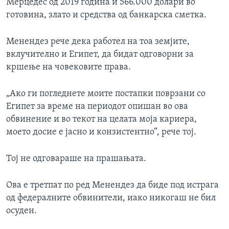
Мерцедес од 2019 година и 566.000 долари во
готовина, злато и средства од банкарска сметка.
Менендез рече дека работел на тоа земјите,
вклучително и Египет, да бидат одговорни за
кршење на човековите права.
„Ако ги погледнете моите постапки поврзани со
Египет за време на периодот опишан во ова
обвинение и во текот на целата моја кариера,
моето досие е јасно и конзистентно“, рече тој.
Тој не одговараше на прашањата.
Ова е третпат по ред Менендез да биде под истрага
од федералните обвинители, иако никогаш не бил
осуден.