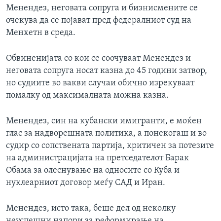
Менендез, неговата сопруга и бизнисмените се
очекува да се појават пред федералниот суд на
Менхетн в среда.
Обвиненијата со кои се соочуваат Менендез и
неговата сопруга носат казна до 45 години затвор,
но судиите во вакви случаи обично изрекуваат
помалку од максималната можна казна.
Менендез, син на кубански имигранти, е моќен
глас за надворешната политика, а понекогаш и во
судир со сопствената партија, критичен за потезите
на администрацијата на претседателот Барак
Обама за олеснување на односите со Куба и
нуклеарниот договор меѓу САД и Иран.
Менендез, исто така, беше дел од неколку
неуспешни напори за реформирање на