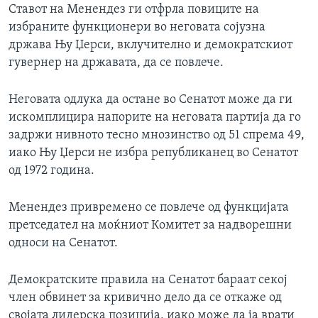
Ставот на Менендез ги отфрла повиците на
избраните функционери во неговата сојузна
држава Њу Џерси, вклучително и демократскиот
гувернер на државата, да се повлече.
Неговата одлука да остане во Сенатот може да ги
искомплицира напорите на неговата партија да го
задржи нивното тесно мнозинство од 51 спрема 49,
иако Њу Џерси не избра републиканец во Сенатот
од 1972 година.
Менендез привремено се повлече од функцијата
претседател на моќниот Комитет за надворешни
односи на Сенатот.
Демократските правила на Сенатот бараат секој
член обвинет за кривично дело да се откаже од
својата лидерска позиција, иако може да ја врати