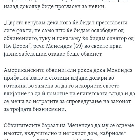
назад доколку биде прогласен за невин.
„Цврсто верувам дека кога ќе бидат претставени
сите факти, не само што ќе бидам ослободен од
обвинението, туку и понатаму ќе бидам сенатор од
Њу Џерси“, рече Менендез (69) во своите први
јавни забелешки откако беше обвинет.
Американските обвинители рекоа дека Менендез
прифатил злато и стотици илјади долари во
готовина во замена за да го искористи своето
влијание за да ѝ помогне на египетската влада и да
се меша во истрагите за спроведување на законот
за тројцата бизнисмени.
Обвинителите бараат на Менендез да му се одземе
имотот, вклучително и неговиот дом, кабриолет