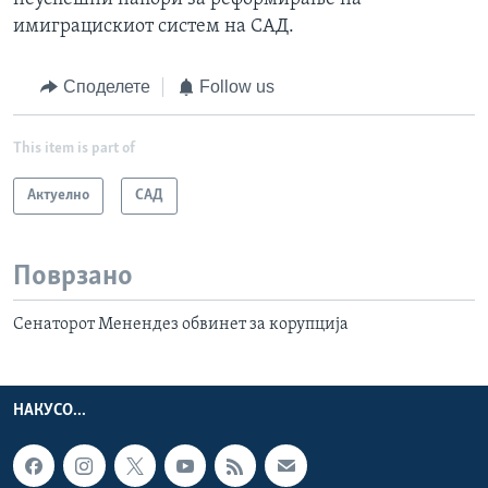
имиграцискиот систем на САД.
Споделете
Follow us
This item is part of
Актуелно
САД
Поврзано
Сенаторот Менендез обвинет за корупција
НАКУСО...