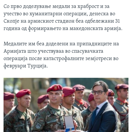
Со прво доделување медали за храброст и за
учество во хуманитарни операции, денеска во
Скопје на армискиот стадион беа одбележани 31
година од формирањето на македонската армија.
Медалите им беа доделени на припадниците на
Армијата што учествуваа во спасувачката
операција после катастрофалните земјотреси во
февруари Турција.