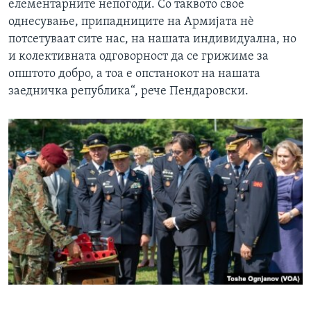
елементарните непогоди. Со таквото свое
однесување, припадниците на Армијата нѐ
потсетуваат сите нас, на нашата индивидуална, но
и колективната одговорност да се грижиме за
општото добро, а тоа е опстанокот на нашата
заедничка република“, рече Пендаровски.