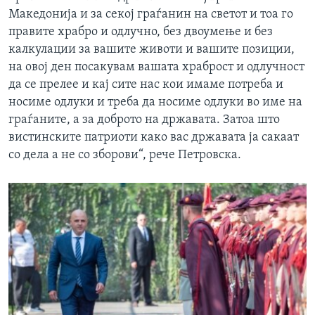
Македонија и за секој граѓанин на светот и тоа го
правите храбро и одлучно, без двоумење и без
калкулации за вашите животи и вашите позиции,
на овој ден посакувам вашата храброст и одлучност
да се прелее и кај сите нас кои имаме потреба и
носиме одлуки и треба да носиме одлуки во име на
граѓаните, а за доброто на државата. Затоа што
вистинските патриоти како вас државата ја сакаат
со дела а не со зборови“, рече Петровска.