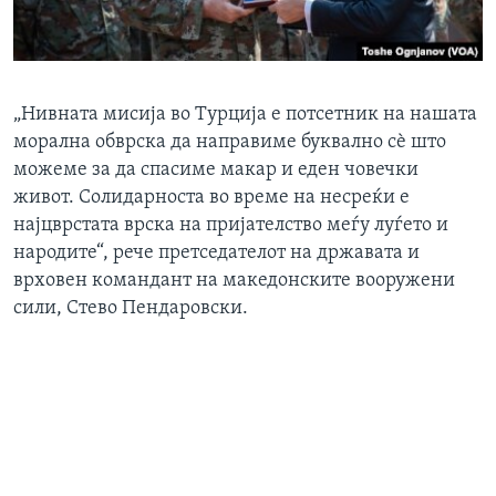
„Нивната мисија во Турција е потсетник на нашата
морална обврска да направиме буквално сѐ што
можеме за да спасиме макар и еден човечки
живот. Солидарноста во време на несреќи е
најцврстата врска на пријателство меѓу луѓето и
народите“, рече претседателот на државата и
врховен командант на македонските вооружени
сили, Стево Пендаровски.