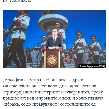
кај граѓаните.
„Армијата е чувар на сè она што го држи
македонското општество заедно, од заштита на
територијалниот интегритет и суверенитет, преку
придонесот кон мировните мисии и колективната
одбрана, сѐ до справувањето со последиците од