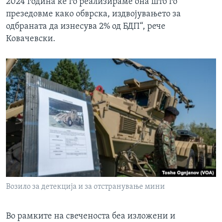
2024 година ќе го реализираме она што го
презедовме како обврска, издвојувањето за
одбраната да изнесува 2% од БДП“, рече
Ковачевски.
Возило за детекција и за отстранување мини
Во рамките на свеченоста беа изложени и