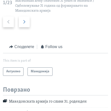
Macedonian army celebrates 31 years of existence /
1/23
Одбележување 31 година од формирањето на
Македонската армија
P
N
r
e
e
x
v
t
i
s
Споделете
Follow us
o
l
u
i
This item is part of
s
d
s
e
Актуелно
Македонија
l
i
d
Поврзано
e
Македонската армија го слави 31. роденден