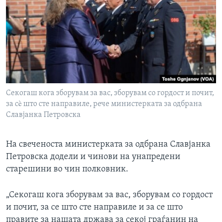
Секогаш кога зборувам за вас, зборувам со гордост и почит,
за сè што сте направиле, рече министерката за одбрана
Славјанка Петровска
На свеченоста министерката за одбрана Славјанка
Петровска додели и чинови на унапредени
старешини во чин полковник.
„Секогаш кога зборувам за вас, зборувам со гордост
и почит, за се што сте направиле и за се што
правите за нашата држава за секој граѓанин на