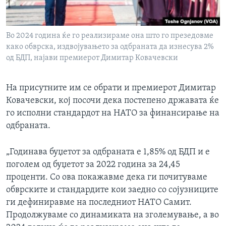
Во 2024 година ќе го реализираме она што го презедовме
како обврска, издвојувањето за одбраната да изнесува 2%
од БДП, најави премиерот Димитар Ковачевски
На присутните им се обрати и премиерот Димитар
Ковачевски, кој посочи дека постепено државата ќе
го исполни стандардот на НАТО за финансирање на
одбраната.
„Годинава буџетот за одбраната е 1,85% од БДП и е
поголем од буџетот за 2022 година за 24,45
проценти. Со ова покажавме дека ги почитуваме
обврските и стандардите кои заедно со сојузниците
ги дефиниравме на последниот НАТО Самит.
Продолжуваме со динамиката на зголемување, а во