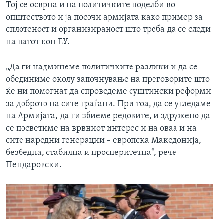
Тој се осврна и на политичките поделби во
општеството и ја посочи армијата како пример за
сплотеност и организираност што треба да се следи
на патот кон ЕУ.
„Да ги надминеме политичките разлики и да се
обединиме околу започнување на преговорите што
ќе ни помогнат да спроведеме суштински реформи
за доброто на сите граѓани. При тоа, да се угледаме
на Армијата, да ги збиеме редовите, и здружено да
се посветиме на врвниот интерес и на оваа и на
сите наредни генерации – европска Македонија,
безбедна, стабилна и просперитетна“, рече
Пендаровски.