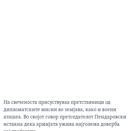
На свеченоста присуствуваа претставници од
дипломатските мисии во земјава, како и воени
аташеа. Во својот говор претседателот Пендаровски
истакна дека армијата ужива најголема доверба