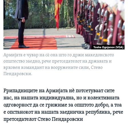
ИНТЕРВЈУА
Јазици
Армијата е чувар на сè она што го држи македонското
општество заедно, рече претседателот на државата и
врховен командант на вооружените сили, Стево
Пендаровски.
Pрипадниците на Армијата нѐ потсетуваат сите
нас, на нашата индивидуална, но и колективната
одговорност да се грижиме за општото добро, а тоа
е опстанокот на нашата заедничка република, рече
претседателот Стево Пендаровски