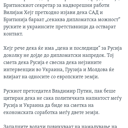
Британскиот секретар за надворешни работи
Вилијам Хејг претходно изјави дека САД и
Британија бараат „секаква дипломатска можност“
руските и украинсите претставници да остварат
контакт.
Хејг рече дека ќе има „цена и последици“ за Русија
доколку не дојде до дипломатски напредок. Тој
смета дека Русија е свесна дека нејзините
интервенции во Украина, Грузија и Молдова ќе
влијаат на односите со европските земји.
Рускиот претседател Владимир Путин, пак беше
цитиран дека не сака политичката напнатост меѓу
Русија и Украина да биде на сметка на
економската соработка меѓу двете земји.
Западните водачи повикуваат на намалување на