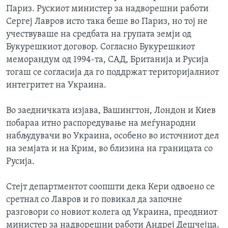
Париз. Рускиот министер за надворешни работи
Сергеј Лавров исто така беше во Париз, но тој не
учествуваше на средбата на групата земји од
Букурешкиот договор. Согласно Букурешкиот
меморандум од 1994-та, САД, Британија и Русија
тогаш се согласија да го поддржат територијалниот
интегритет на Украина.
Во заедничката изјава, Вашингтон, Лондон и Киев
побараа итно распоредување на меѓународни
набљудувачи во Украина, особено во источниот дел
на земјата и на Крим, во близина на границата со
Русија.
Стејт департментот соопшти дека Кери одвоено се
сретнал со Лавров и го повикал да започне
разговори со новиот колега од Украина, преодниот
министер за надворешни работи Андреј Дешчејца.