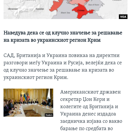
ИНТЕРВЈУА
Јазици
Наведува дека се од клучно значење за решавање
на кризата во украинскиот регион Крим
САД, Британија и Украина повикаа на директни
разговори меѓу Украина и Русија, велејќи дека се
од клучно значење за решавање на кризата во
украинскиот регион Крим.
Американскиот државен
секретар Џон Кери и
колегите од Британија и
Украина денес издадоа
заедничка изјава со вакво
барање по средбата во