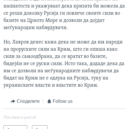
напнатоста и укажуваат дека кризата би можела да
се реши доколку Русија ги повлече своите сили во
базите на Црното Море и дозволи да дојдат
меѓународни набљудувачи.
Но, Лавров денес кажа дека не може да им нареди
на проруските сили на Крим, што ги опиша како
сили за самоодбрана, да се вратат во базите,
бидејќи не се руски сили. Исто така, додаде дека да
им се дозволи на меѓународните набљудувачи да
бидат на Крим не е одлука на Русија, туку на
украинските власти и властите во Крим.
Споделете
Follow us
This item is part of