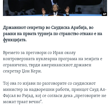
ИНТЕРВЈУА
Јазици
Државниот секретар во Саудиска Арабија, во
рамки на првата турнеја по странство откако е на
функцијата.
Времето за преговори со Иран околу
контроверзната нуклеарна програма на земјата е
ограничено, тврди американскиот државен
секретар Џон Кери.
Тој ова го изјави по разговорите со саудискиот
министер за надворешни работи, принцот Сауд Ал-
Фајсал во Ријад, кој се согласи дека „преговорите не
можат траат вечно“.