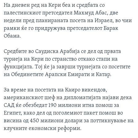
На дневен ред на Кери беа и средбата со
палестинскиот претседател Махмуд Абас, две
недели пред планираната посета на Израел, во чии
рамки ќе го придружува претседателот Барак
Обама.
Средбите во Саудиска Арабија се дел од првата
турнеја на Кери по странство откако стапи на
функцијата. Tој ќе ја заврши турнејата со посетите
на Обединетите Арапски Емирати и Катар.
За време на посетата на Каиро викендов,
американскиот шеф на дипломатијата најави дека
САД ќе обезбедат 190 милиони итна помош за
Египет, како дел од поголемиот пакет помош во
висина од 450 милиони долари за поттикнување на
клучните економски реформи.