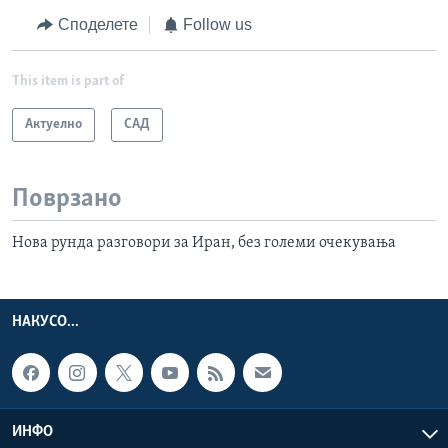
Споделете
Follow us
This item is part of
Актуелно
САД
Поврзано
Нова рунда разговори за Иран, без големи очекувања
НАКУСО...
ИНФО