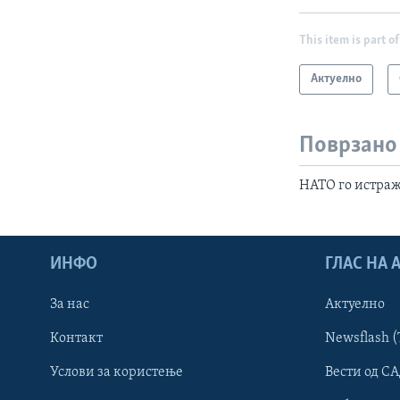
This item is part of
Актуелно
Поврзано
НАТО го истраж
ИНФО
ГЛАС НА
За нас
Актуелно
Контакт
Newsflash (
Learning English
Услови за користење
Вести од СА