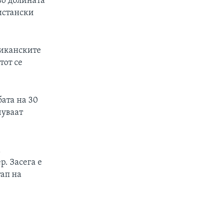
во долината
истански
риканските
тот се
бата на 30
чуваат
а
р. Засега е
тап на