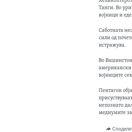
Хеликоптерот
Танги. Во ур
војници и еде
Саботнaта не
сили од почет
истражува.
Во Вашингтон 
американски в
војниците сек
Пентагон обја
присуствуваат
непознато дал
медиумите за
Споделе