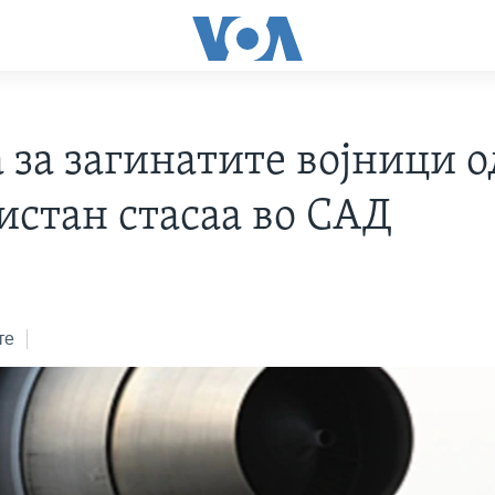
 за загинатите војници о
истан стасаа во САД
те