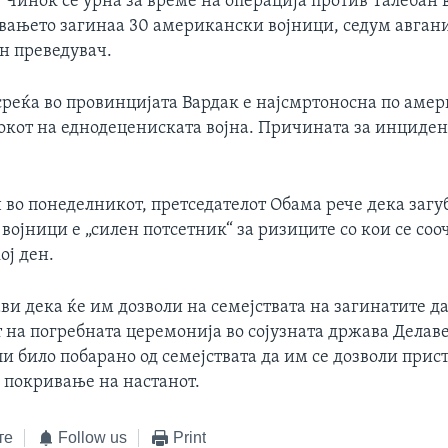
 Чинок се урна за време на операција против Талебан 
ивањето загинаа 30 американски војници, седум авган
н преведувач.
среќа во провинцијата Вардак е најсмртоносна по аме
окот на еднодецениската војна. Причината за инциден
во понеделникот, претседателот Обама рече дека загу
ојници е „силен потсетник“ за ризиците со кои се соо
ој ден.
ви дека ќе им дозволи на семејствата на загинатите д
 на погребната церемонија во сојузната држава Делаве
и било побарано од семејствата да им се дозволи прис
 покривање на настанот.
те
Follow us
Print