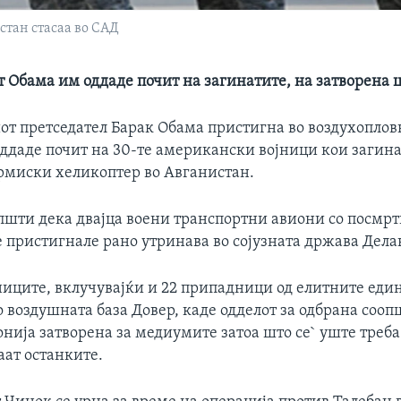
стан стасаа во САД
т Обама им оддаде почит на загинатите, на затворена 
т претседател Барак Обама пристигна во воздухопловн
оддаде почит на 30-те американски војници кои загин
рмиски хеликоптер во Авганистан.
пшти дека двајца воени транспортни авиони со посмр
 пристигнале рано утринава во сојузната држава Дела
јниците, вклучувајќи и 22 припадници од елитните еди
 воздушната база Довер, каде одделот за одбрана сооп
ија затворена за медиумите затоа што се` уште треба 
ат останките.