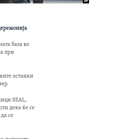
церемонија
ата база во
аа при
тните останки
вер.
ници SEAL,
шти дека ќе се
да се