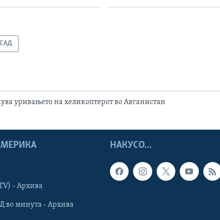
САД
ува уривањето на хеликоптерот во Авганистан
 АМЕРИКА
НАКУСО...
TV) - Архива
Д во минута - Архива