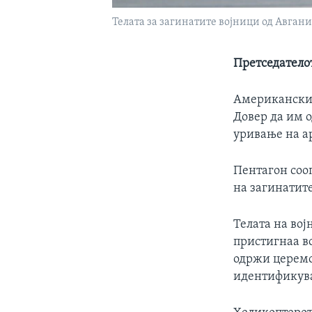
Телата за загинатите војници од Авгани
Претседатело
Американскио
Довер да им 
уривање на а
Пентагон соо
на загинатите
Телата на во
пристигнаа во
одржи церемон
идентификува