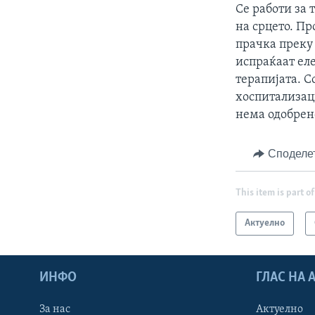
Се работи за 
на срцето. П
прачка преку 
испраќаат еле
терапијата. 
хоспитализац
нема одобрено
Споделе
This item is part of
Актуелно
ИНФО
ГЛАС НА
За нас
Актуелно