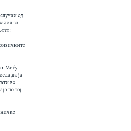
 случаи од
малил за
њето:
 ризичните
о. Меѓу
ела да ја
тати во
јо по тој
иничко