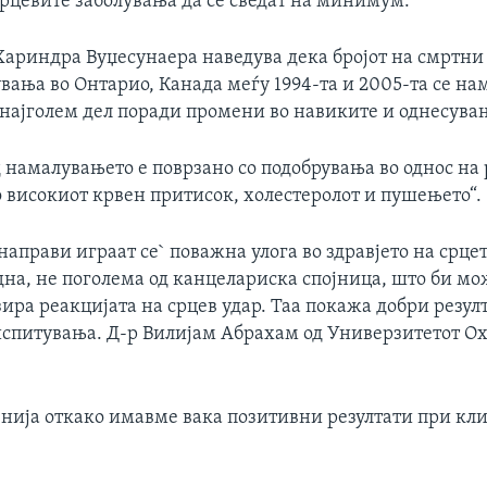
срцевите заболувања да се сведат на минимум.
Хариндра Вуџесунаера наведува дека бројот на смртни
вања во Онтарио, Канада меѓу 1994-та и 2005-та се на
 најголем дел поради промени во навиките и однесува
д намалувањето е поврзано со подобрувања во однос на
о високиот крвен притисок, холестеролот и пушењето“.
прави играат се` поважна улога во здравјето на срцет
дна, не поголема од канцелариска спојница, што би мож
ра реакцијата на срцев удар. Таа покажа добри резул
спитувања. Д-р Вилијам Абрахам од Универзитетот Оха
нија откако имавме вака позитивни резултати при кл