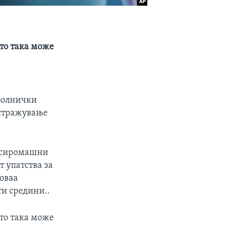
сто така може
 болнички
истражување
д сиромашни
 упатства за
 оваа
ти средини..
сто така може