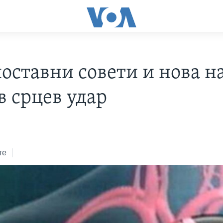
ноставни совети и нова н
в срцев удар
те