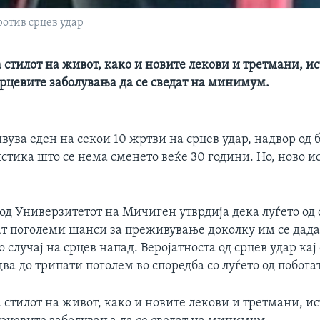
ротив срцев удар
стилот на живот, како и новите лекови и третмани, и
срцевите заболувања да се сведат на минимум.
ува еден на секои 10 жртви на срцев удар, надвор од
истика што се нема сменето веќе 30 години. Но, ново 
од Универзитетот на Мичиген утврдија дека луѓето о
т поголеми шанси за преживување доколку им се дадат
 случај на срцев напад. Веројатноста од срцев удар кај
два до трипати поголем во споредба со луѓето од побога
стилот на живот, како и новите лекови и третмани, и