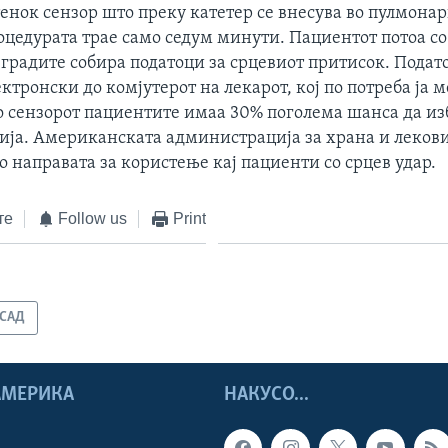
тенок сензор што преку катетер се внесува во пулмона
роцедурата трае само седум минути. Пациентот потоа с
градите собира податоци за срцевиот притисок. Подат
ктронски до комјутерот на лекарот, кој по потреба ја 
Со сензорот пациентите имаа 30% поголема шанса да из
ија. Американската администрација за храна и лекови 
 направата за користење кај пациенти со срцев удар.
те
Follow us
Print
САД
 АМЕРИКА
НАКУСО...