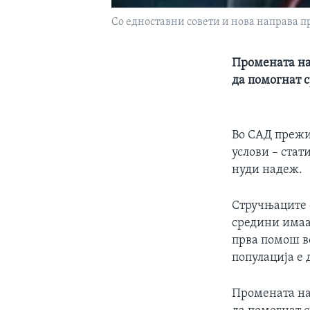
Со едноставни совети и нова направа п
Промената на 
да помогнат 
Во САД прежив
услови – стат
нуди надеж.
Стручњаците 
средини имаа
прва помош во
популација е 
Промената на 