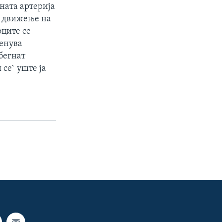
рната артерија
о движење на
оците се
менува
бегнат
се` уште ја