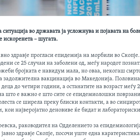
 ситуација во државата ја усложнува и појавата на бол
е искоренета – шугата.
авно здравје прогласи епидемија на морбили во Скопје.
дени се 25 случаи на заболени од, меѓу народот познат
жеби бројката е навидум мала, но оваа, некогаш смрто
 за задолжителна вакцинација во Македонија. Половина
 деца до четири години, а останатите на возраст меѓу 
на што е важно е што сите се епидемиолошки поврзани.
болеста се ширела преку блиски контакти, а во синџиро
, кои најверојатно деновиве ќе бидат и лабораториск
ревска, раководител на Одделението за епидемиологиј
 јавно здравје Скопје, посочи уште една каратеристика