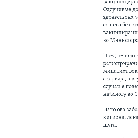
вакцинација и
Одлучивме до
здравствена у
со него без о
вакцинирани“
во Министерст
Пред неполн м
регистрирани 
минатиот век
алергија, а в
случаи е пове
најмногу во С
Иако ова забо
хигиена, лека
шуга.