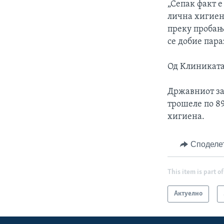
„Сепак факт е
лична хигиена
преку пробање
се добие пара
Од Kлиниката 
Државниот зав
трошеле по 8
хигиена.
Споделе
This item is part of
Актуелно