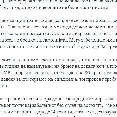
најголем број од заболените не добиле комплетна вакц
аболување, а некои и воопшто не биле вакцинирани.
це е вакцинирано со две дози, две се со една доза, а др
и. Опасноста е голема и може да дојде и до потешки
отешка клиничка слика главно има кај возрасните, а на
 досега е бронхо-пневмонијата. Меѓу заболените има
ла спонтан прекин на бременоста“, изјави д-р Лазарев
едизвикува голема загриженост во Центарот за јавно з
12 година на намалување на бројот на децата кои ја п
– МРП, поради што опфатот е сведен на 80 проценти о
 додека за спречување на епидемија, тој процент треба
тсто.
за заразни болести вчера донесе вонредните мерки за
е контакти кај заболениот без оглед на возраста. Иако 
велиме вакцинација до 14 години, сега веќе дозволув