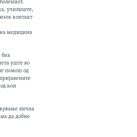
аболениот.
ка, училиште,
лизок контакт
вна медицина
 беа
нета уште во
ле помош од
 пријавените
 од кои
ржување лична
ема да добие