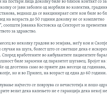
 на постари лица доколку биле во близок контакт со з
колку се јави заболен од морбили во колектив, градин
станова, веднаш да се вакцинираат сите кои биле во б
глед на возраста до 50 години доколку не се комплетно
, соопшти Јованка Костовска од Секторот за превенти
вото за здравство.
есец во неколку градови во земјава, меѓу кои и Скопје
случаи на шуга, болест што се сметаше дека е искоре
. Според вработените во амбулантите пациентите бара
сушност биле заразени од паразитот шугавец. Бројот на
ќе од десетина само во првите два месеци од годинава,
копје, но и во Прилеп, на возраст од една до 60 години.
лување најчесто се поврзува со нечистотија и лошо од
рите велат дека капењето не е гаранција дека некој н