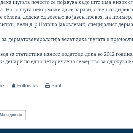
 дека шугата почесто се појавува каде што има низок с
. Но со шуга некој може да се зарази, освен со директ
 облека, додека од возење во јавен превоз, на пример,
зитот“, вели д-р Наташа Јаковлевиќ, специјалист дерм
за дерматовенерологија велат дека шугата е преносли
од за статистика изнесе податоци дека во 2012 година
90 денари по едно четиричлено семејство за одржувањ
те
Follow us
Print
Македонија