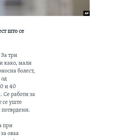
ест што се
 За три
и како, мали
носна болест,
 од
20 и 40
 Се работи за
т се уште
и потврдени.
а при
 за оваа