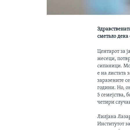
Здравствената
сметало дека 
Центарот за ј
месеци, потвр
сипаници. Мо
е на листата
заразените се
години. Но, о
5 семејства, 
четири случаи
Лилјана Лаза
Институтот за