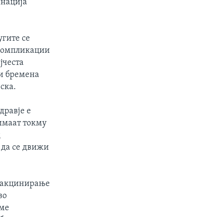
инација
угите се
 компликации
јчеста
 и бремена
ска.
дравје е
римаат токму
д
 да се движи
 вакцинирање
во
аме