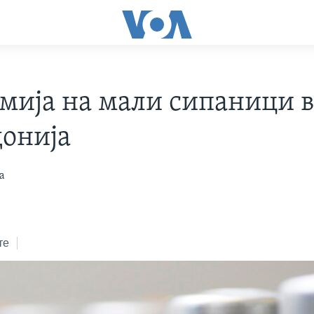
мија на мали сипаници 
онија
а
те