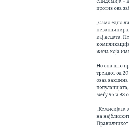
епидемија – 
против ова з
„Само едно ли
невакциниран
кај децата. П
компликација
жена која има
Но она што пр
трендот од 20
оваа вакцина 
популацијата,
меѓу 95 и 98 о
„Комисијата 
на најблискит
Правилникот 