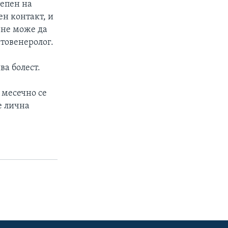
тепен на
ен контакт, и
 не може да
атовенеролог.
ва болест.
 месечно се
е лична